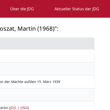
Über die JDG
Aktueller Status der JDG
szat, Martin (1968)":
ion der Mächte aufden 15. März 1939
artin (
JDG
|
GND
)