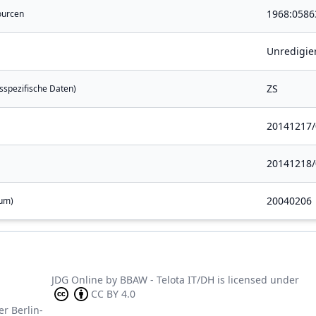
1968:0586
ourcen
Unredigie
ZS
ksspezifische Daten)
20141217/
20141218/
20040206
um)
JDG Online
by
BBAW - Telota IT/DH
is licensed under
CC BY 4.0
er Berlin-