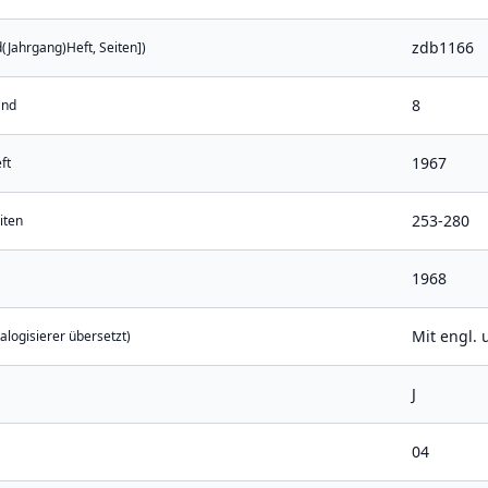
zdb1166
nd(Jahrgang)Heft, Seiten])
8
and
1967
ft
253-280
iten
1968
Mit engl. u
alogisierer übersetzt)
J
04