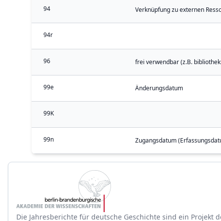
94
Verknüpfung zu externen Ress
94r
96
frei verwendbar (z.B. bibliothe
99e
Änderungsdatum
99K
99n
Zugangsdatum (Erfassungsdat
Die Jahresberichte für deutsche Geschichte sind ein Projekt d