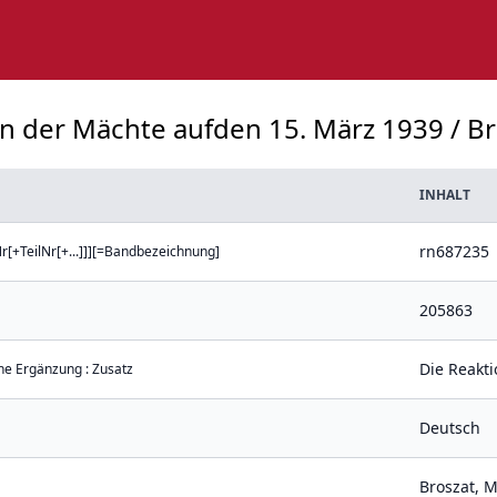
on der Mächte aufden 15. März 1939 / Bro
INHALT
rn687235
[+TeilNr[+...]]][=Bandbezeichnung]
205863
Die Reakt
che Ergänzung : Zusatz
Deutsch
Broszat, M