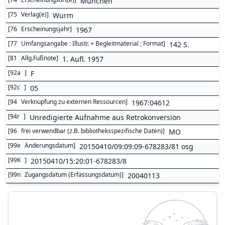
München
[
75
Verlag(e)
]
Wurm
[
76
Erscheinungsjahr
]
1967
[
77
Umfangsangabe : Illustr. + Begleitmaterial ; Format
]
142 S.
[
81
Allg.Fußnote
]
1. Aufl. 1957
[
92a
]
F
[
92c
]
05
[
94
Verknüpfung zu externen Ressourcen
]
1967:04612
[
94r
]
Unredigierte Aufnahme aus Retrokonversion
[
96
frei verwendbar (z.B. bibliotheksspezifische Daten)
]
MO
[
99e
Änderungsdatum
]
20150410/09:09:09-678283/81 osg
[
99K
]
20150410/15:20:01-678283/8
[
99n
Zugangsdatum (Erfassungsdatum)
]
20040113