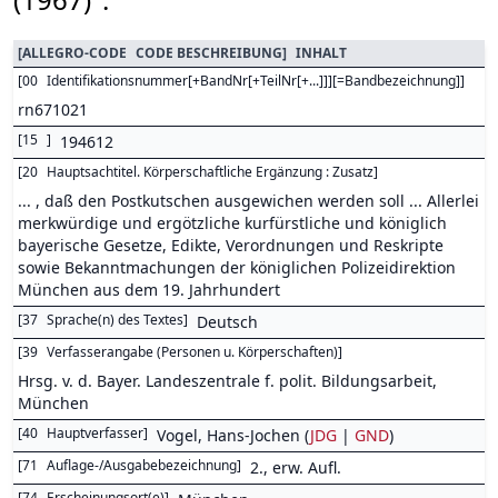
[
ALLEGRO-CODE
CODE BESCHREIBUNG
]
INHALT
[
00
Identifikationsnummer[+BandNr[+TeilNr[+...]]][=Bandbezeichnung]
]
rn671021
[
15
]
194612
[
20
Hauptsachtitel. Körperschaftliche Ergänzung : Zusatz
]
... , daß den Postkutschen ausgewichen werden soll ... Allerlei
merkwürdige und ergötzliche kurfürstliche und königlich
bayerische Gesetze, Edikte, Verordnungen und Reskripte
sowie Bekanntmachungen der königlichen Polizeidirektion
München aus dem 19. Jahrhundert
[
37
Sprache(n) des Textes
]
Deutsch
[
39
Verfasserangabe (Personen u. Körperschaften)
]
Hrsg. v. d. Bayer. Landeszentrale f. polit. Bildungsarbeit,
München
[
40
Hauptverfasser
]
Vogel, Hans-Jochen (
JDG
|
GND
)
[
71
Auflage-/Ausgabebezeichnung
]
2., erw. Aufl.
[
74
Erscheinungsort(e)
]