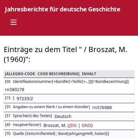
Jahresberichte für deutsche Geschichte
Open main menu
Einträge zu dem Titel " / Broszat, M.
(1960)":
[
ALLEGRO-CODE
CODE BESCHREIBUNG
]
INHALT
[
00
Identifikationsnummer[+BandNr[+TeilNr[+...]]][=Bandbezeichnung]
]
rn580278
[
15
]
97233/2
[
35
Angaben zu einem Werk / zu einem Künstler
]
rn576988
[
37
Sprache(n) des Textes
]
Deutsch
[
40
Hauptverfasser
]
Broszat, M. (
JDG
|
GND
)
[
70
Quelle (Zeitschriftentitel[ ; Band(Jahrgang)Heft, Seiten])
]