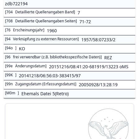
zdb722194
[
704
Detaillierte Quellenangaben Band
]
7
[
708
Detaillierte Quellenangaben Seiten
]
71-72
[
76
Erscheinungsjahr
]
1960
[
94
Verknüpfung zu externen Ressourcen
]
1957/58:07233/2
[
94o
]
KO
[
96
frei verwendbar (z.B. bibliotheksspezifische Daten)
]
REZ
[
99e
Änderungsdatum
]
20151216/08:41:20-681919/13223 oMS
[
99K
]
20141218/06:56:03-383415/97
[
99n
Zugangsdatum (Erfassungsdatum)
]
20050928/13:28:19
[
M0m
]
Ehemals Datei 5(Retro)