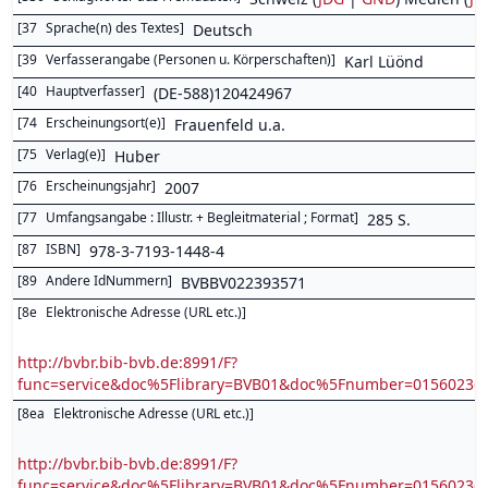
[
37
Sprache(n) des Textes
]
Deutsch
[
39
Verfasserangabe (Personen u. Körperschaften)
]
Karl Lüönd
[
40
Hauptverfasser
]
(DE-588)120424967
[
74
Erscheinungsort(e)
]
Frauenfeld u.a.
[
75
Verlag(e)
]
Huber
[
76
Erscheinungsjahr
]
2007
[
77
Umfangsangabe : Illustr. + Begleitmaterial ; Format
]
285 S.
[
87
ISBN
]
978-3-7193-1448-4
[
89
Andere IdNummern
]
BVBBV022393571
[
8e
Elektronische Adresse (URL etc.)
]
http://bvbr.bib-bvb.de:8991/F?
func=service&doc%5Flibrary=BVB01&doc%5Fnumber=0156023
[
8ea
Elektronische Adresse (URL etc.)
]
http://bvbr.bib-bvb.de:8991/F?
func=service&doc%5Flibrary=BVB01&doc%5Fnumber=0156023