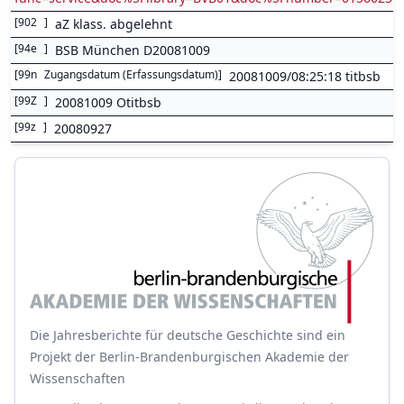
[
902
]
aZ klass. abgelehnt
[
94e
]
BSB München D20081009
[
99n
Zugangsdatum (Erfassungsdatum)
]
20081009/08:25:18 titbsb
[
99Z
]
20081009 Otitbsb
[
99z
]
20080927
Die Jahresberichte für deutsche Geschichte sind ein
Projekt der Berlin-Brandenburgischen Akademie der
Wissenschaften