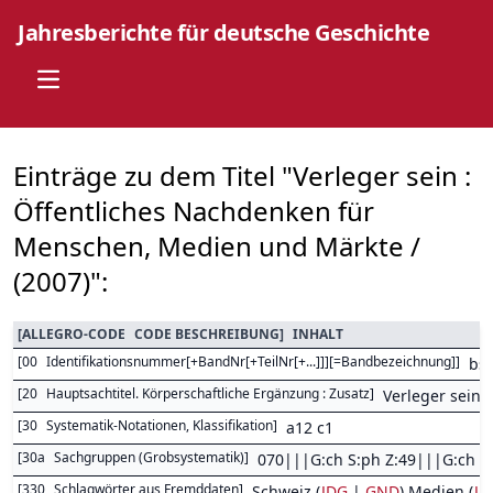
Jahresberichte für deutsche Geschichte
Open main menu
Einträge zu dem Titel "Verleger sein :
Öffentliches Nachdenken für
Menschen, Medien und Märkte /
(2007)":
[
ALLEGRO-CODE
CODE BESCHREIBUNG
]
INHALT
[
00
Identifikationsnummer[+BandNr[+TeilNr[+...]]][=Bandbezeichnung]
]
bs
[
20
Hauptsachtitel. Körperschaftliche Ergänzung : Zusatz
]
Verleger sein
[
30
Systematik-Notationen, Klassifikation
]
a12 c1
[
30a
Sachgruppen (Grobsystematik)
]
070|||G:ch S:ph Z:49|||G:ch S
[
330
Schlagwörter aus Fremddaten
]
Schweiz (
JDG
|
GND
) Medien (
JD