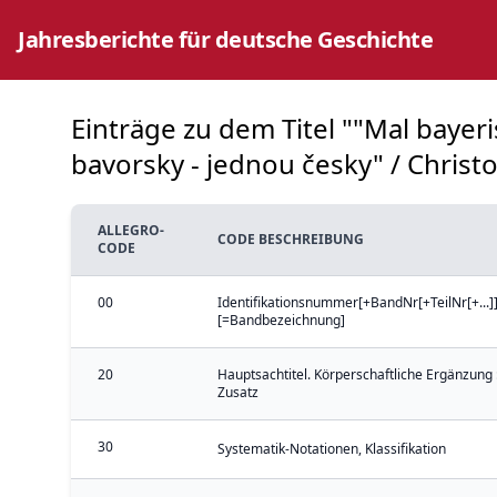
Jahresberichte für deutsche Geschichte
Einträge zu dem Titel ""Mal bayer
bavorsky - jednou česky" / Christo
ALLEGRO-
CODE BESCHREIBUNG
CODE
00
Identifikationsnummer[+BandNr[+TeilNr[+...]]
[=Bandbezeichnung]
20
Hauptsachtitel. Körperschaftliche Ergänzung 
Zusatz
30
Systematik-Notationen, Klassifikation