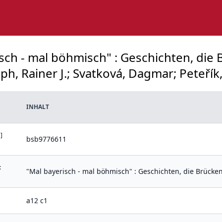
isch - mal böhmisch" : Geschichten, di
ph, Rainer J.; Svatková, Dagmar; Peteřík,
INHALT
]
bsb9776611
:
"Mal bayerisch - mal böhmisch" : Geschichten, die Brücke
a12 c1