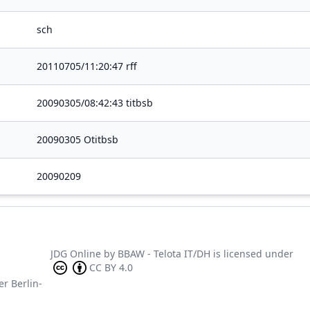
sch
20110705/11:20:47 rff
20090305/08:42:43 titbsb
20090305 Otitbsb
20090209
JDG Online
by
BBAW - Telota IT/DH
is licensed under
CC BY 4.0
er Berlin-