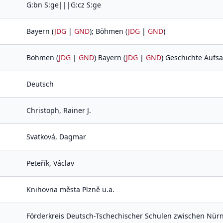
G:bn S:ge|||G:cz S:ge
Bayern (
JDG
|
GND
); Böhmen (
JDG
|
GND
)
Böhmen (
JDG
|
GND
) Bayern (
JDG
|
GND
) Geschichte Auf
Deutsch
Christoph, Rainer J.
Svatková, Dagmar
Peteřík, Václav
Knihovna města Plzně u.a.
Förderkreis Deutsch-Tschechischer Schulen zwischen Nürn