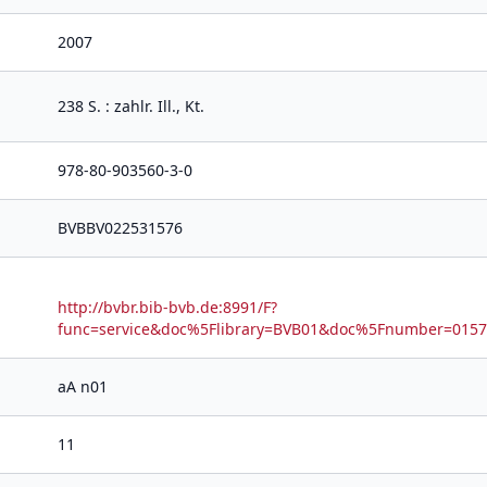
2007
238 S. : zahlr. Ill., Kt.
978-80-903560-3-0
BVBBV022531576
http://bvbr.bib-bvb.de:8991/F?
func=service&doc%5Flibrary=BVB01&doc%5Fnumber=01
aA n01
11