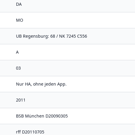
DA
MO
UB Regensburg: 68 / NK 7245 C556
A
03
Nur HA, ohne jeden App.
2011
BSB München D20090305
rff D20110705