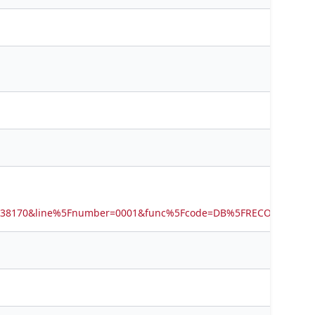
5738170&line%5Fnumber=0001&func%5Fcode=DB%5FRECORDS&ser