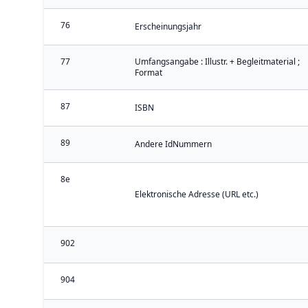
76
Erscheinungsjahr
77
Umfangsangabe : Illustr. + Begleitmaterial ;
Format
87
ISBN
89
Andere IdNummern
8e
Elektronische Adresse (URL etc.)
902
904