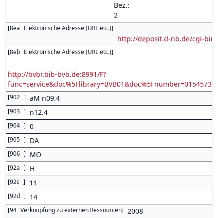
Bez.:
2
[
8ea
Elektronische Adresse (URL etc.)
]
http://deposit.d-nb.de/cgi-
[
8eb
Elektronische Adresse (URL etc.)
]
http://bvbr.bib-bvb.de:8991/F?
func=service&doc%5Flibrary=BVB01&doc%5Fnumber=0154573
[
902
]
aM n09.4
[
903
]
n12.4
[
904
]
0
[
905
]
DA
[
906
]
MO
[
92a
]
H
[
92c
]
11
[
92d
]
14
[
94
Verknüpfung zu externen Ressourcen
]
2008