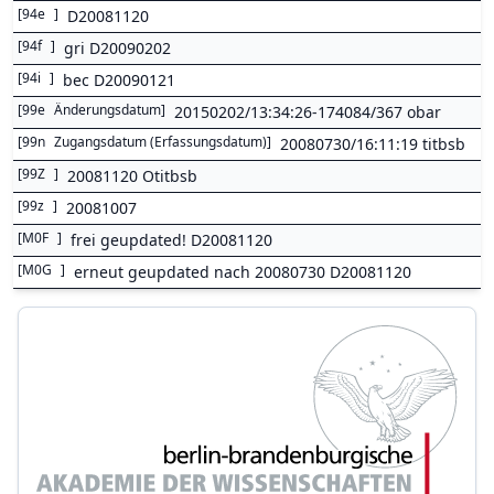
[
94e
]
D20081120
[
94f
]
gri D20090202
[
94i
]
bec D20090121
[
99e
Änderungsdatum
]
20150202/13:34:26-174084/367 obar
[
99n
Zugangsdatum (Erfassungsdatum)
]
20080730/16:11:19 titbsb
[
99Z
]
20081120 Otitbsb
[
99z
]
20081007
[
M0F
]
frei geupdated! D20081120
[
M0G
]
erneut geupdated nach 20080730 D20081120