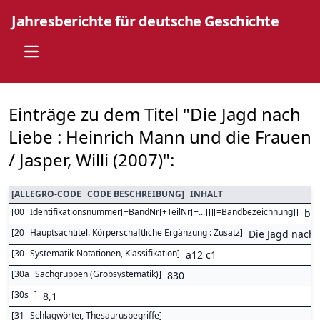
Jahresberichte für deutsche Geschichte
Open main menu
Einträge zu dem Titel "Die Jagd nach
Liebe : Heinrich Mann und die Frauen
/ Jasper, Willi (2007)":
[
ALLEGRO-CODE
CODE BESCHREIBUNG
]
INHALT
[
00
Identifikationsnummer[+BandNr[+TeilNr[+...]]][=Bandbezeichnung]
]
bs
[
20
Hauptsachtitel. Körperschaftliche Ergänzung : Zusatz
]
Die Jagd nach 
[
30
Systematik-Notationen, Klassifikation
]
a12 c1
[
30a
Sachgruppen (Grobsystematik)
]
830
[
30s
]
8,1
[
31
Schlagwörter, Thesaurusbegriffe
]