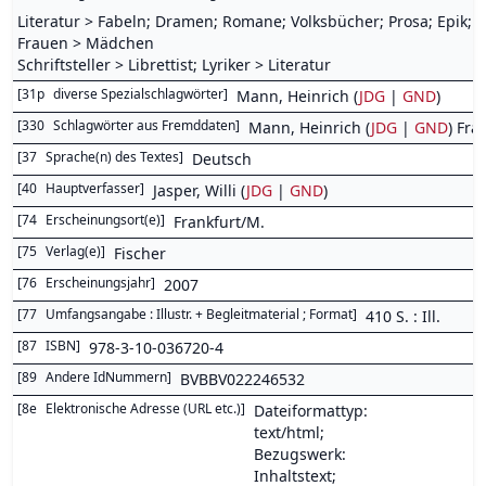
Literatur > Fabeln; Dramen; Romane; Volksbücher; Prosa; Epik; E
Frauen > Mädchen
Schriftsteller > Librettist; Lyriker > Literatur
[
31p
diverse Spezialschlagwörter
]
Mann, Heinrich (
JDG
|
GND
)
[
330
Schlagwörter aus Fremddaten
]
Mann, Heinrich (
JDG
|
GND
) Fra
[
37
Sprache(n) des Textes
]
Deutsch
[
40
Hauptverfasser
]
Jasper, Willi (
JDG
|
GND
)
[
74
Erscheinungsort(e)
]
Frankfurt/M.
[
75
Verlag(e)
]
Fischer
[
76
Erscheinungsjahr
]
2007
[
77
Umfangsangabe : Illustr. + Begleitmaterial ; Format
]
410 S. : Ill.
[
87
ISBN
]
978-3-10-036720-4
[
89
Andere IdNummern
]
BVBBV022246532
[
8e
Elektronische Adresse (URL etc.)
]
Dateiformattyp:
text/html;
Bezugswerk:
Inhaltstext;