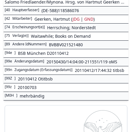
Salomo Friedlaender/Mynona. Hrsg. von Hartmut Geerken ...
[
40
Hauptverfasser
]
(DE-588)118586076
[
42
Mitarbeiter
]
Geerken, Hartmut (
JDG
|
GND
)
[
74
Erscheinungsort(e)
]
Herrsching; Norderstedt
[
75
Verlag(e)
]
Waitawhile; Books on Demand
[
89
Andere IdNummern
]
BVBBV021521480
[
94e
]
BSB München D20110412
[
99e
Änderungsdatum
]
20150430/14:04:00-211551/119 oMS
[
99n
Zugangsdatum (Erfassungsdatum)
]
20110412/17:44:32 titbsb
[
99Z
]
20110412 Otitbsb
[
99z
]
20100703
[
M0H
]
mehrbändig