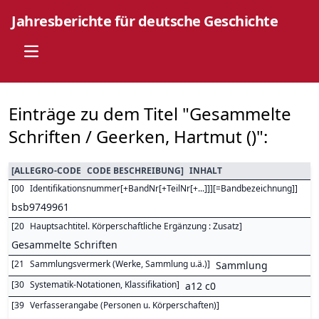
Jahresberichte für deutsche Geschichte
Open main menu
Einträge zu dem Titel "Gesammelte
Schriften / Geerken, Hartmut ()":
[
ALLEGRO-CODE
CODE BESCHREIBUNG
]
INHALT
[
00
Identifikationsnummer[+BandNr[+TeilNr[+...]]][=Bandbezeichnung]
]
bsb9749961
[
20
Hauptsachtitel. Körperschaftliche Ergänzung : Zusatz
]
Gesammelte Schriften
[
21
Sammlungsvermerk (Werke, Sammlung u.ä.)
]
Sammlung
[
30
Systematik-Notationen, Klassifikation
]
a12 c0
[
39
Verfasserangabe (Personen u. Körperschaften)
]