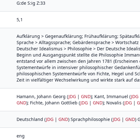
G:de S:ig Z:33
5,1
Aufklärung > Gegenaufklärung; Frühaufklärung; Spätaufkl
Sprache > Alltagssprache; Gebärdensprache > Wortschatz
Deutscher Idealismus > Philosophie > Der Deutsche Idealis
Beginn und Ausgangspunkt stellte die Philosophie Imman
entstand vor allem zwischen den Jahren 1781 (Erscheinen d
Systementwürfe in intensiver philosophischer Gedankenf
philosophischen Systementwürfe von Fichte, Hegel und Sc
Zeit in vielfältiger Wechselwirkung und wirkte stark auf d
Hamann, Johann Georg (
JDG
|
GND
); Kant, Immanuel (
JDG
GND
); Fichte, Johann Gottlieb (
JDG
|
GND
); Novalis (
JDG
|
Deutschland (
JDG
|
GND
) Sprachphilosophie (
JDG
|
GND
) 
eng