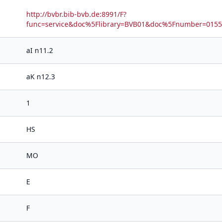
http://bvbr.bib-bvb.de:8991/F?
func=service&doc%5Flibrary=BVB01&doc%5Fnumber=01
aI n11.2
aK n12.3
1
HS
MO
E
F