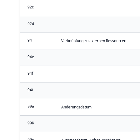
92c
92d
94
Verknüpfung zu externen Ressourcen
94e
94f
94i
99e
Änderungsdatum
99K
99n