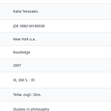
Katie Terezakis
(DE-588)134180038
New York u.a.
Routledge
2007
XI, 260 S. : Ill.
Teilw. zugl.: Diss.
t
Studies in philosophy