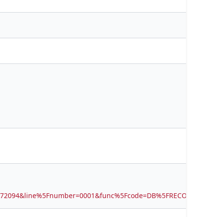
5572094&line%5Fnumber=0001&func%5Fcode=DB%5FRECORDS&ser