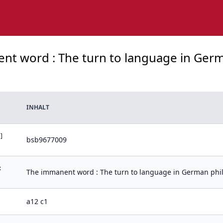
ent word : The turn to language in Germ
INHALT
]
bsb9677009
:
The immanent word : The turn to language in German phil
a12 c1