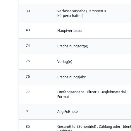
39
Verfasserangabe (Personen u.
Körperschaften)
40
Hauptverfasser
74
Erscheinungsort(e)
75
Verlag(e)
76
Erscheinungsjahr
77
Umfangsangabe : Illustr. + Begleitmaterial ;
Format
81
Allg.Fußnote
85
Gesamttitel (Serientitel) ; Zählung oder _Iden