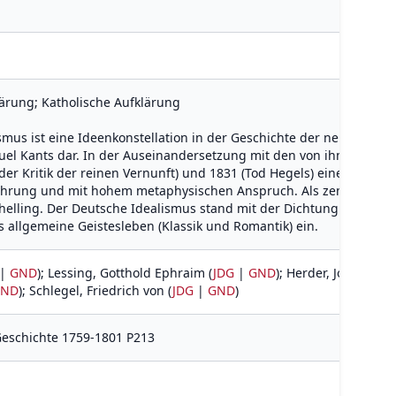
ärung; Katholische Aufklärung
mus ist eine Ideenkonstellation in der Geschichte der neueren Phi
uel Kants dar. In der Auseinandersetzung mit den von ihm aufge
er Kritik der reinen Vernunft) und 1831 (Tod Hegels) eine Fülle s
ührung und mit hohem metaphysischen Anspruch. Als zentral gelte
helling. Der Deutsche Idealismus stand mit der Dichtung und Wiss
as allgemeine Geistesleben (Klassik und Romantik) ein.
|
GND
); Lessing, Gotthold Ephraim (
JDG
|
GND
); Herder, Johann Got
GND
); Schlegel, Friedrich von (
JDG
|
GND
)
Geschichte 1759-1801 P213