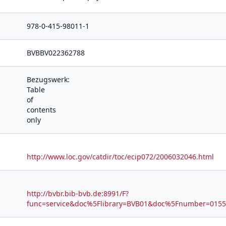
978-0-415-98011-1
BVBBV022362788
Bezugswerk:
Table
of
contents
only
http://www.loc.gov/catdir/toc/ecip072/2006032046.html
http://bvbr.bib-bvb.de:8991/F?
func=service&doc%5Flibrary=BVB01&doc%5Fnumber=01