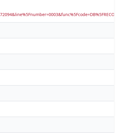
5572094&line%5Fnumber=0003&func%5Fcode=DB%5FRECORDS&ser