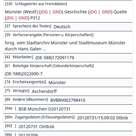
[
330
Schlagwörter aus Fremddaten
]
Münster (Westf) (
JDG
|
GND
) Geschichte (
JDG
|
GND
) Quelle
(
JDG
|
GND
) P312
[
37
Sprache(n) des Textes
]
Deutsch
[
39
Verfasserangabe (Personen u. Körperschaften)
]
hrsg. vom Stadtarchiv Münster und Stadtmuseum Münster
durch Hans Galen ...
[
42
Mitarbeiter
]
(DE-588)172091179
[
61
Beteiligte Körperschaft (Sekundärkörperschaft)
]
(DE-588)2022600-7
[
74
Erscheinungsort(e)
]
Münster
[
75
Verlag(e)
]
Aschendorff
[
89
Andere IdNummern
]
BVBBV002798410
[
94e
]
BSB München D20120731
[
99n
Zugangsdatum (Erfassungsdatum)
]
20120731/15:09:02 titbsb
[
99Z
]
20120731 Otitbsb
[
99z
]
20120709