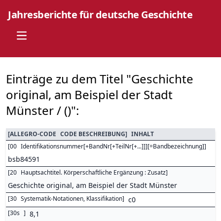
Jahresberichte für deutsche Geschichte
Open main menu
Einträge zu dem Titel "Geschichte
original, am Beispiel der Stadt
Münster / ()":
[
ALLEGRO-CODE
CODE BESCHREIBUNG
]
INHALT
[
00
Identifikationsnummer[+BandNr[+TeilNr[+...]]][=Bandbezeichnung]
]
bsb84591
[
20
Hauptsachtitel. Körperschaftliche Ergänzung : Zusatz
]
Geschichte original, am Beispiel der Stadt Münster
[
30
Systematik-Notationen, Klassifikation
]
c0
[
30s
]
8,1