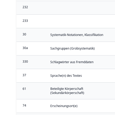
232
233
30
Systematik-Notationen, Klassifikation
30a
Sachgruppen (Grobsystematik)
330
Schlagwörter aus Fremddaten
37
Sprache(n) des Textes
61
Beteiligte Körperschaft
(Sekundärkörperschaft)
74
Erscheinungsort(e)