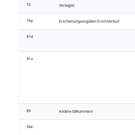
75
Verlag(e)
76p
Erscheinungsangaben Ersch.Verlauf
81d
81u
89
Andere IdNummern
94e