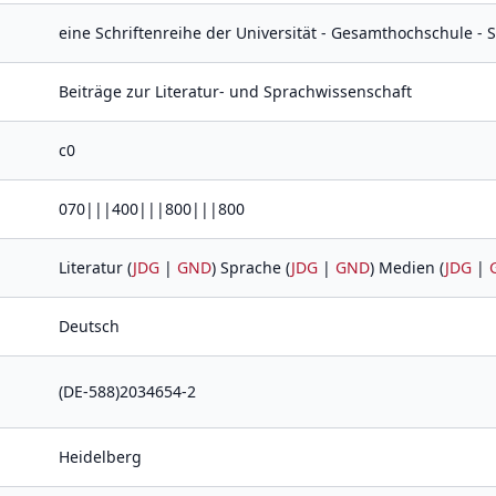
eine Schriftenreihe der Universität - Gesamthochschule - 
Beiträge zur Literatur- und Sprachwissenschaft
c0
070|||400|||800|||800
Literatur (
JDG
|
GND
) Sprache (
JDG
|
GND
) Medien (
JDG
|
Deutsch
(DE-588)2034654-2
Heidelberg