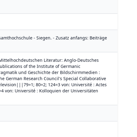
esamthochschule - Siegen. - Zusatz anfangs: Beiträge
ittelhochdeutschen Literatur: Anglo-Deutsches
Publications of the Institute of Germanic
Pragmatik und Geschichte der Bildschirmmedien
:
the German Research Council's Special Collaborative
elevision|||79=1; 80=2; 124=3 von: Université
: Actes
=4 von: Université
: Kolloquien der Universitäten