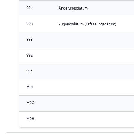
99e
Änderungsdatum
99n
Zugangsdatum (Erfassungsdatum)
99Y
99Z
99z
M0F
M0G
M0H