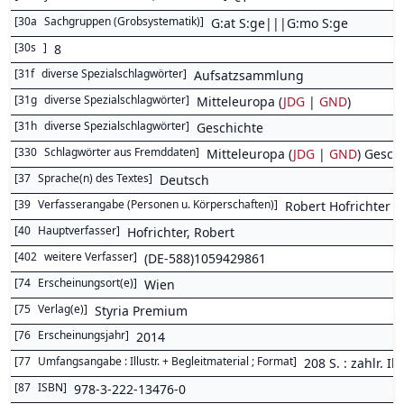
[
30a
Sachgruppen (Grobsystematik)
]
G:at S:ge|||G:mo S:ge
[
30s
]
8
[
31f
diverse Spezialschlagwörter
]
Aufsatzsammlung
[
31g
diverse Spezialschlagwörter
]
Mitteleuropa (
JDG
|
GND
)
[
31h
diverse Spezialschlagwörter
]
Geschichte
[
330
Schlagwörter aus Fremddaten
]
Mitteleuropa (
JDG
|
GND
) Gesch
[
37
Sprache(n) des Textes
]
Deutsch
[
39
Verfasserangabe (Personen u. Körperschaften)
]
Robert Hofrichter ; 
[
40
Hauptverfasser
]
Hofrichter, Robert
[
402
weitere Verfasser
]
(DE-588)1059429861
[
74
Erscheinungsort(e)
]
Wien
[
75
Verlag(e)
]
Styria Premium
[
76
Erscheinungsjahr
]
2014
[
77
Umfangsangabe : Illustr. + Begleitmaterial ; Format
]
208 S. : zahlr. Ill.
[
87
ISBN
]
978-3-222-13476-0