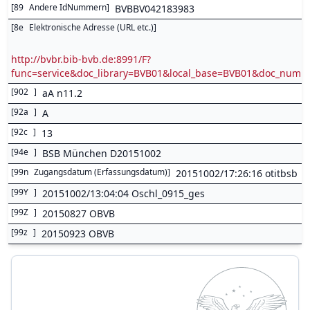
[
89
Andere IdNummern
]
BVBBV042183983
[
8e
Elektronische Adresse (URL etc.)
]
http://bvbr.bib-bvb.de:8991/F?
func=service&doc_library=BVB01&local_base=BVB01&doc_num
[
902
]
aA n11.2
[
92a
]
A
[
92c
]
13
[
94e
]
BSB München D20151002
[
99n
Zugangsdatum (Erfassungsdatum)
]
20151002/17:26:16 otitbsb
[
99Y
]
20151002/13:04:04 Oschl_0915_ges
[
99Z
]
20150827 OBVB
[
99z
]
20150923 OBVB