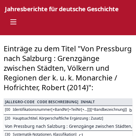
Jahresberichte für deutsche Geschichte
Open main menu
Einträge zu dem Titel "Von Pressburg
nach Salzburg : Grenzgänge
zwischen Städten, Völkern und
Regionen der k. u. k. Monarchie /
Hofrichter, Robert (2014)":
[
ALLEGRO-CODE
CODE BESCHREIBUNG
]
INHALT
[
00
Identifikationsnummer[+BandNr[+TeilNr[+...]]][=Bandbezeichnung]
]
bs
[
20
Hauptsachtitel. Körperschaftliche Ergänzung : Zusatz
]
Von Pressburg nach Salzburg : Grenzgänge zwischen Städten, V
[
30
Systematik-Notationen, Klassifikation
]
c1