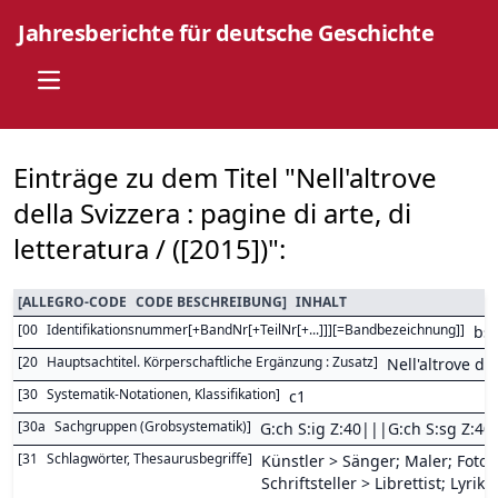
Jahresberichte für deutsche Geschichte
Open main menu
Einträge zu dem Titel "Nell'altrove
della Svizzera : pagine di arte, di
letteratura / ([2015])":
[
ALLEGRO-CODE
CODE BESCHREIBUNG
]
INHALT
[
00
Identifikationsnummer[+BandNr[+TeilNr[+...]]][=Bandbezeichnung]
]
bs
[
20
Hauptsachtitel. Körperschaftliche Ergänzung : Zusatz
]
Nell'altrove del
[
30
Systematik-Notationen, Klassifikation
]
c1
[
30a
Sachgruppen (Grobsystematik)
]
G:ch S:ig Z:40|||G:ch S:sg Z:40
[
31
Schlagwörter, Thesaurusbegriffe
]
Künstler > Sänger; Maler; Fotog
Schriftsteller > Librettist; Lyrike