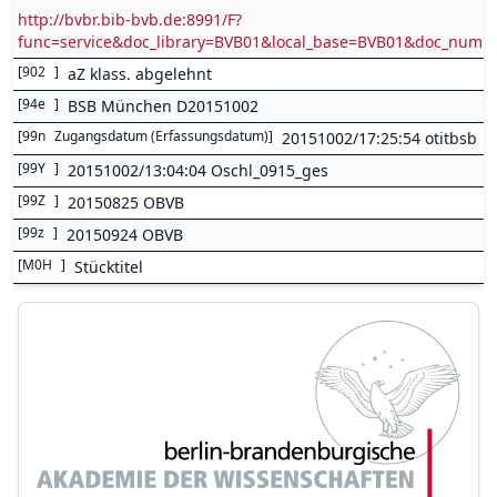
http://bvbr.bib-bvb.de:8991/F?
func=service&doc_library=BVB01&local_base=BVB01&doc_num
[
902
]
aZ klass. abgelehnt
[
94e
]
BSB München D20151002
[
99n
Zugangsdatum (Erfassungsdatum)
]
20151002/17:25:54 otitbsb
[
99Y
]
20151002/13:04:04 Oschl_0915_ges
[
99Z
]
20150825 OBVB
[
99z
]
20150924 OBVB
[
M0H
]
Stücktitel