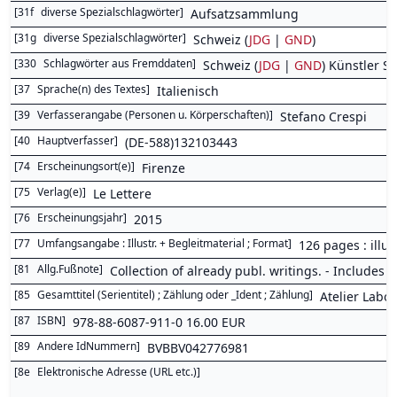
[
31f
diverse Spezialschlagwörter
]
Aufsatzsammlung
[
31g
diverse Spezialschlagwörter
]
Schweiz (
JDG
|
GND
)
[
330
Schlagwörter aus Fremddaten
]
Schweiz (
JDG
|
GND
) Künstler S
[
37
Sprache(n) des Textes
]
Italienisch
[
39
Verfasserangabe (Personen u. Körperschaften)
]
Stefano Crespi
[
40
Hauptverfasser
]
(DE-588)132103443
[
74
Erscheinungsort(e)
]
Firenze
[
75
Verlag(e)
]
Le Lettere
[
76
Erscheinungsjahr
]
2015
[
77
Umfangsangabe : Illustr. + Begleitmaterial ; Format
]
126 pages : illus
[
81
Allg.Fußnote
]
Collection of already publ. writings. - Includes
[
85
Gesamttitel (Serientitel) ; Zählung oder _Ident ; Zählung
]
Atelier Labor
[
87
ISBN
]
978-88-6087-911-0 16.00 EUR
[
89
Andere IdNummern
]
BVBBV042776981
[
8e
Elektronische Adresse (URL etc.)
]