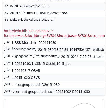
[
87
ISBN
]
978-80-246-2522-5
[
89
Andere IdNummern
]
BVBBV042611066
[
8e
Elektronische Adresse (URL etc.)
]
http://bvbr.bib-bvb.de:8991/F?
func=service&doc_library=BVB01&local_base=BVB01&doc_num
[
94e
]
BSB München D20151030
[
99e
Änderungsdatum
]
20151030/13:52:38-1044750/1371 otitbsb
[
99n
Zugangsdatum (Erfassungsdatum)
]
20151002/17:25:08 otitbsb
[
99Y
]
20151030/11:35:15 Oschl_1015_ges
[
99Z
]
20150817 OBVB
[
99z
]
20151020 OBVB
[
M0F
]
frei geupdated! D20151030
[
M0G
]
erneut geupdated nach 20151002 D20151030