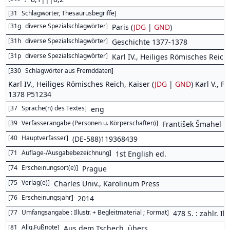
[
31
Schlagwörter, Thesaurusbegriffe
]
[
31g
diverse Spezialschlagwörter
]
Paris (
JDG
|
GND
)
[
31h
diverse Spezialschlagwörter
]
Geschichte 1377-1378
[
31p
diverse Spezialschlagwörter
]
Karl IV., Heiliges Römisches Reich,
[
330
Schlagwörter aus Fremddaten
]
Karl IV., Heiliges Römisches Reich, Kaiser (
JDG
|
GND
) Karl V., F
1378 P51234
[
37
Sprache(n) des Textes
]
eng
[
39
Verfasserangabe (Personen u. Körperschaften)
]
František Šmahel
[
40
Hauptverfasser
]
(DE-588)119368439
[
71
Auflage-/Ausgabebezeichnung
]
1st English ed.
[
74
Erscheinungsort(e)
]
Prague
[
75
Verlag(e)
]
Charles Univ., Karolinum Press
[
76
Erscheinungsjahr
]
2014
[
77
Umfangsangabe : Illustr. + Begleitmaterial ; Format
]
478 S. : zahlr. Ill.
[
81
Allg.Fußnote
]
Aus dem Tschech. übers.