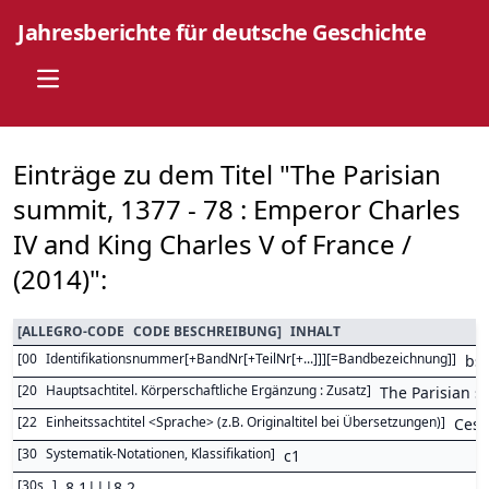
Jahresberichte für deutsche Geschichte
Open main menu
Einträge zu dem Titel "The Parisian
summit, 1377 - 78 : Emperor Charles
IV and King Charles V of France /
(2014)":
[
ALLEGRO-CODE
CODE BESCHREIBUNG
]
INHALT
[
00
Identifikationsnummer[+BandNr[+TeilNr[+...]]][=Bandbezeichnung]
]
bs
[
20
Hauptsachtitel. Körperschaftliche Ergänzung : Zusatz
]
The Parisian s
[
22
Einheitssachtitel <Sprache> (z.B. Originaltitel bei Übersetzungen)
]
Cest
[
30
Systematik-Notationen, Klassifikation
]
c1
[
30s
]
8,1|||8,2