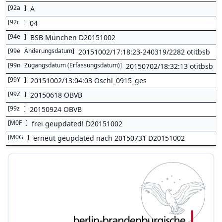
[
92a
]
A
[
92c
]
04
[
94e
]
BSB München D20151002
[
99e
Änderungsdatum
]
20151002/17:18:23-240319/2282 otitbsb
[
99n
Zugangsdatum (Erfassungsdatum)
]
20150702/18:32:13 otitbsb
[
99Y
]
20151002/13:04:03 Oschl_0915_ges
[
99Z
]
20150618 OBVB
[
99z
]
20150924 OBVB
[
M0F
]
frei geupdated! D20151002
[
M0G
]
erneut geupdated nach 20150731 D20151002