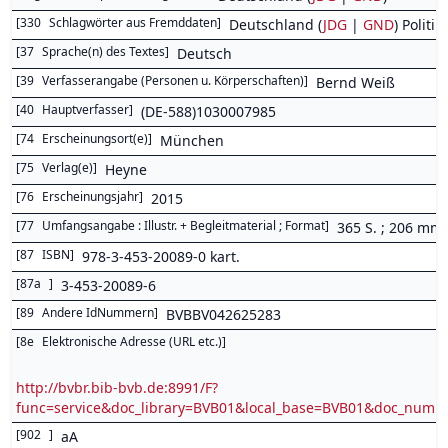
[
330
Schlagwörter aus Fremddaten
]
Deutschland (
JDG
|
GND
) Politik
[
37
Sprache(n) des Textes
]
Deutsch
[
39
Verfasserangabe (Personen u. Körperschaften)
]
Bernd Weiß
[
40
Hauptverfasser
]
(DE-588)1030007985
[
74
Erscheinungsort(e)
]
München
[
75
Verlag(e)
]
Heyne
[
76
Erscheinungsjahr
]
2015
[
77
Umfangsangabe : Illustr. + Begleitmaterial ; Format
]
365 S. ; 206 mm
[
87
ISBN
]
978-3-453-20089-0 kart.
[
87a
]
3-453-20089-6
[
89
Andere IdNummern
]
BVBBV042625283
[
8e
Elektronische Adresse (URL etc.)
]
http://bvbr.bib-bvb.de:8991/F?
func=service&doc_library=BVB01&local_base=BVB01&doc_num
[
902
]
aA