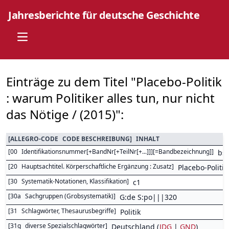
Jahresberichte für deutsche Geschichte
Open main menu
Einträge zu dem Titel "Placebo-Politik
: warum Politiker alles tun, nur nicht
das Nötige / (2015)":
[
ALLEGRO-CODE
CODE BESCHREIBUNG
]
INHALT
[
00
Identifikationsnummer[+BandNr[+TeilNr[+...]]][=Bandbezeichnung]
]
bs
[
20
Hauptsachtitel. Körperschaftliche Ergänzung : Zusatz
]
Placebo-Politik
[
30
Systematik-Notationen, Klassifikation
]
c1
[
30a
Sachgruppen (Grobsystematik)
]
G:de S:po|||320
[
31
Schlagwörter, Thesaurusbegriffe
]
Politik
[
31g
diverse Spezialschlagwörter
]
Deutschland (
JDG
|
GND
)