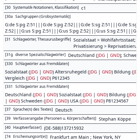
[
30
Systematik-Notationen, Klassifikation
]
c1
[
30a
Sachgruppen (Grobsystematik)
]
G:de S:pg Z:51|||G:de S:pg Z:52|||G:de S:sg Z:51|||G:de S:sg 
Z:52|||G:us S:pg Z:51|||G:us S:pg Z:52|||G:us S:sg Z:51|||G:u
[
31
Schlagwörter, Thesaurusbegriffe
]
Sozialstaat > Wohlfahrtsstaat; S
Privatisierung > Reprivatisierun
[
31g
diverse Spezialschlagwörter
]
Deutschland (
JDG
|
GND
); Schwed
[
330
Schlagwörter aus Fremddaten
]
Sozialstaat (
JDG
|
GND
) Altersruhegeld (
JDG
|
GND
) Bildung (
JD
Vergleich (
JDG
|
GND
) P612345
[
331
Schlagwörter aus Fremddaten
]
Deutschland (
JDG
|
GND
) Sozialstaat (
JDG
|
GND
) Bildung (
JDG
|
GND
) Schweden (
JDG
|
GND
) USA (
JDG
|
GND
) P81234567
[
37
Sprache(n) des Textes
]
Deutsch
[
39
Verfasserangabe (Personen u. Körperschaften)
]
Stephan Köppe
[
40
Hauptverfasser
]
(DE-588)137215932
[
74
Erscheinungsort(e)
]
Frankfurt am Main ; New York, NY