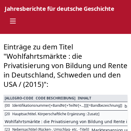
Jahresberichte für deutsche Geschichte
Open main menu
Einträge zu dem Titel
"Wohlfahrtsmärkte : die
Privatisierung von Bildung und Rente
in Deutschland, Schweden und den
USA / (2015)":
[
ALLEGRO-CODE
CODE BESCHREIBUNG
]
INHALT
[
00
Identifikationsnummer[+BandNr[+TeilNr[+...]]][=Bandbezeichnung]
]
bs
[
20
Hauptsachtitel. Körperschaftliche Ergänzung : Zusatz
]
Wohlfahrtsmärkte : die Privatisierung von Bildung und Rente 
[
23
Nebensachtitel (Rücken-, Umschlag- etc. -Titel)
]
Marktexpansion und