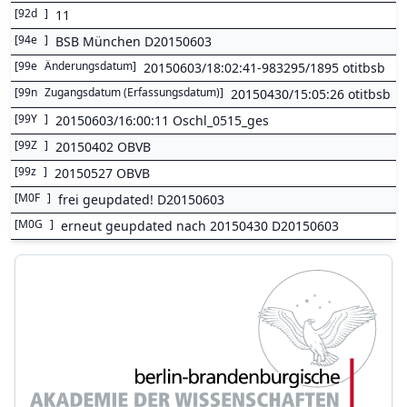
[
92d
]
11
[
94e
]
BSB München D20150603
[
99e
Änderungsdatum
]
20150603/18:02:41-983295/1895 otitbsb
[
99n
Zugangsdatum (Erfassungsdatum)
]
20150430/15:05:26 otitbsb
[
99Y
]
20150603/16:00:11 Oschl_0515_ges
[
99Z
]
20150402 OBVB
[
99z
]
20150527 OBVB
[
M0F
]
frei geupdated! D20150603
[
M0G
]
erneut geupdated nach 20150430 D20150603