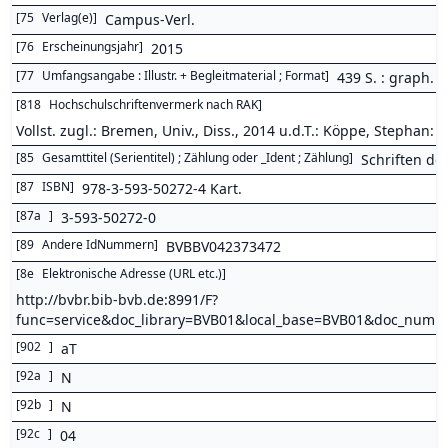
[
75
Verlag(e)
]
Campus-Verl.
[
76
Erscheinungsjahr
]
2015
[
77
Umfangsangabe : Illustr. + Begleitmaterial ; Format
]
439 S. : graph. 
[
818
Hochschulschriftenvermerk nach RAK
]
Vollst. zugl.: Bremen, Univ., Diss., 2014 u.d.T.: Köppe, Stepha
[
85
Gesamttitel (Serientitel) ; Zählung oder _Ident ; Zählung
]
Schriften de
[
87
ISBN
]
978-3-593-50272-4 Kart.
[
87a
]
3-593-50272-0
[
89
Andere IdNummern
]
BVBBV042373472
[
8e
Elektronische Adresse (URL etc.)
]
http://bvbr.bib-bvb.de:8991/F?
func=service&doc_library=BVB01&local_base=BVB01&doc_num
[
902
]
aT
[
92a
]
N
[
92b
]
N
[
92c
]
04