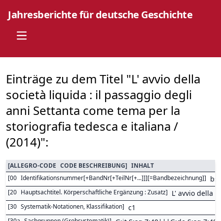
Jahresberichte für deutsche Geschichte
Open main menu
Einträge zu dem Titel "L' avvio della
società liquida : il passaggio degli
anni Settanta come tema per la
storiografia tedesca e italiana /
(2014)":
[
ALLEGRO-CODE
CODE BESCHREIBUNG
]
INHALT
[
00
Identifikationsnummer[+BandNr[+TeilNr[+...]]][=Bandbezeichnung]
]
bs
[
20
Hauptsachtitel. Körperschaftliche Ergänzung : Zusatz
]
L' avvio della 
[
30
Systematik-Notationen, Klassifikation
]
c1
[
30a
Sachgruppen (Grobsystematik)
]