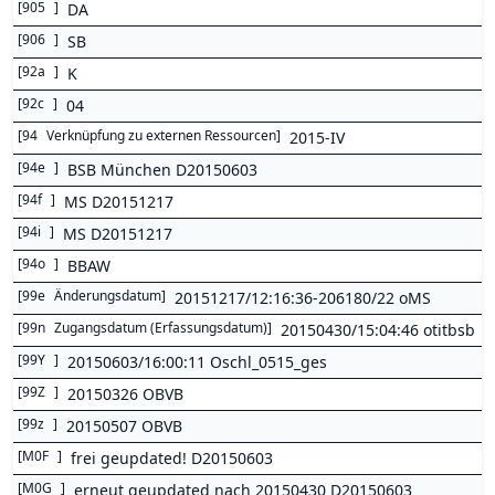
[
905
]
DA
[
906
]
SB
[
92a
]
K
[
92c
]
04
[
94
Verknüpfung zu externen Ressourcen
]
2015-IV
[
94e
]
BSB München D20150603
[
94f
]
MS D20151217
[
94i
]
MS D20151217
[
94o
]
BBAW
[
99e
Änderungsdatum
]
20151217/12:16:36-206180/22 oMS
[
99n
Zugangsdatum (Erfassungsdatum)
]
20150430/15:04:46 otitbsb
[
99Y
]
20150603/16:00:11 Oschl_0515_ges
[
99Z
]
20150326 OBVB
[
99z
]
20150507 OBVB
[
M0F
]
frei geupdated! D20150603
[
M0G
]
erneut geupdated nach 20150430 D20150603