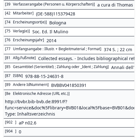
[
39
Verfasserangabe (Personen u. Körperschaften)
]
a cura di Thomas Gr
[
42
Mitarbeiter
]
(DE-588)115379428
[
74
Erscheinungsort(e)
]
Bologna
[
75
Verlag(e)
]
Soc. Ed. Il Mulino
[
76
Erscheinungsjahr
]
2014
[
77
Umfangsangabe : Illustr. + Begleitmaterial ; Format
]
374 S. ; 22 cm
[
81
Allg.Fußnote
]
Collected essays. - Includes bibliographical ref
[
85
Gesamttitel (Serientitel) ; Zählung oder _Ident ; Zählung
]
Annali dell'I
[
87
ISBN
]
978-88-15-24631-8
[
89
Andere IdNummern
]
BVBBV041850391
[
8e
Elektronische Adresse (URL etc.)
]
http://bvbr.bib-bvb.de:8991/F?
func=service&doc%5Flibrary=BVB01&local%5Fbase=BVB01&d
Type: Inhaltsverzeichnis
[
902
]
aP n02.6
[
904
]
0