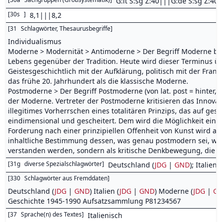
G:it S:sg Z:40|||G:de S:sg Z:40
[
30s
]
8,1|||8,2
[
31
Schlagwörter, Thesaurusbegriffe
]
Individualismus
Moderne > Modernität > Antimoderne > Der Begriff Moderne beze
Lebens gegenüber der Tradition. Heute wird dieser Terminus ü
Geistesgeschichtlich mit der Aufklärung, politisch mit der Fran
das frühe 20. Jahrhundert als die klassische Moderne.
Postmoderne > Der Begriff Postmoderne (von lat. post = hinter,
der Moderne. Vertreter der Postmoderne kritisieren das Innovat
illegitimes Vorherrschen eines totalitären Prinzips, das auf g
eindimensional und gescheitert. Dem wird die Möglichkeit einer
Forderung nach einer prinzipiellen Offenheit von Kunst wird au
inhaltliche Bestimmung dessen, was genau postmodern sei, wird
verstanden werden, sondern als kritische Denkbewegung, die 
[
31g
diverse Spezialschlagwörter
]
Deutschland (
JDG
|
GND
); Italien (
[
330
Schlagwörter aus Fremddaten
]
Deutschland (
JDG
|
GND
) Italien (
JDG
|
GND
) Moderne (
JDG
|
G
Geschichte 1945-1990 Aufsatzsammlung P81234567
[
37
Sprache(n) des Textes
]
Italienisch