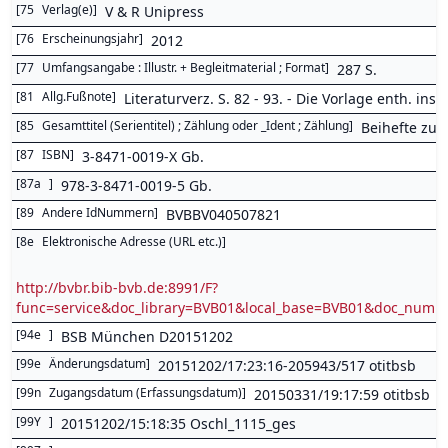
[
75
Verlag(e)
]
V & R Unipress
[
76
Erscheinungsjahr
]
2012
[
77
Umfangsangabe : Illustr. + Begleitmaterial ; Format
]
287 S.
[
81
Allg.Fußnote
]
Literaturverz. S. 82 - 93. - Die Vorlage enth. in
[
85
Gesamttitel (Serientitel) ; Zählung oder _Ident ; Zählung
]
Beihefte zu
[
87
ISBN
]
3-8471-0019-X Gb.
[
87a
]
978-3-8471-0019-5 Gb.
[
89
Andere IdNummern
]
BVBBV040507821
[
8e
Elektronische Adresse (URL etc.)
]
http://bvbr.bib-bvb.de:8991/F?
func=service&doc_library=BVB01&local_base=BVB01&doc_num
[
94e
]
BSB München D20151202
[
99e
Änderungsdatum
]
20151202/17:23:16-205943/517 otitbsb
[
99n
Zugangsdatum (Erfassungsdatum)
]
20150331/19:17:59 otitbsb
[
99Y
]
20151202/15:18:35 Oschl_1115_ges