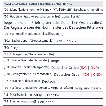
[
ALLEGRO-CODE
CODE BESCHREIBUNG
]
INHALT
[
00
Identifikationsnummer[+BandNr[+TeilNr[+...]]][=Bandbezeichnung]
]
bs
[
20
Hauptsachtitel. Körperschaftliche Ergänzung : Zusatz
]
Regesten zu den Briefregistern des Deutschen Ordens : die Ord
Das Registerwesen der Hochmeister des Deutschen Ritterordens,
[
30
Systematik-Notationen, Klassifikation
]
c1
[
30a
Sachgruppen (Grobsystematik)
]
G:de S:hh Z:23
[
30s
]
8,1
[
31
Schlagwörter, Thesaurusbegriffe
]
[
31f
diverse Spezialschlagwörter
]
Regest
[
31k
diverse Spezialschlagwörter
]
Deutscher Orden (
JDG
|
GND
)
[
330
Schlagwörter aus Fremddaten
]
Deutscher Orden (
JDG
|
GND
) B
[
37
Sprache(n) des Textes
]
Deutsch
[
39
Verfasserangabe (Personen u. Körperschaften)
]
hrsg. und bearb. vo
[
42
Mitarbeiter
]
(DE-588)1031177957
[
74
Erscheinungsort(e)
]
Göttingen