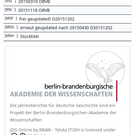
[
99Z
]
20150310 OBVB
[
99z
]
20151118 OBVB
[
M0F
]
frei geupdated! D20151202
[
M0G
]
erneut geupdated nach 20150430 D20151202
[
M0H
]
Stücktitel
Die Jahresberichte für deutsche Geschichte sind ein
Projekt der Berlin-Brandenburgischen Akademie der
Wissenschaften
JDG Online
by
BBAW - Telota IT/DH
is licensed under