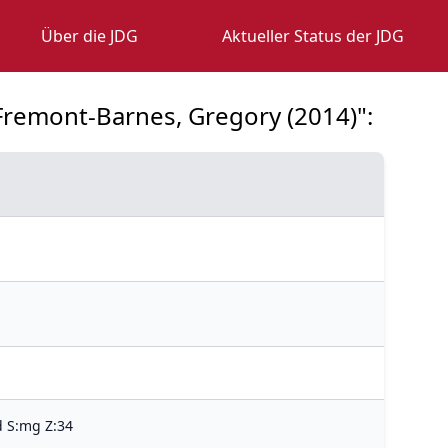
Über die JDG
Aktueller Status der JDG
/ Fremont-Barnes, Gregory (2014)":
d S:mg Z:34