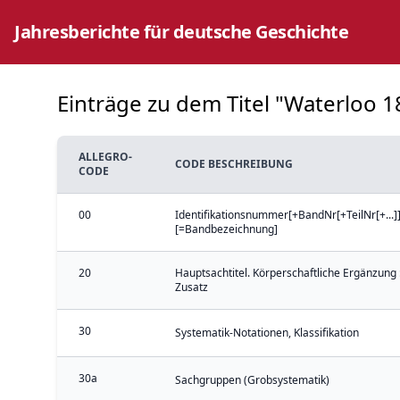
Jahresberichte für deutsche Geschichte
Einträge zu dem Titel "Waterloo 18
ALLEGRO-
CODE BESCHREIBUNG
CODE
00
Identifikationsnummer[+BandNr[+TeilNr[+...]]
[=Bandbezeichnung]
20
Hauptsachtitel. Körperschaftliche Ergänzung 
Zusatz
30
Systematik-Notationen, Klassifikation
30a
Sachgruppen (Grobsystematik)