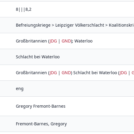
8|||8,2
Befreiungskriege > Leipziger Völkerschlacht > Koalitionskri
Großbritannien (
JDG
|
GND
); Waterloo
Schlacht bei Waterloo
Großbritannien (
JDG
|
GND
) Schlacht bei Waterloo (
JDG
|
eng
Gregory Fremont-Barnes
Fremont-Barnes, Gregory