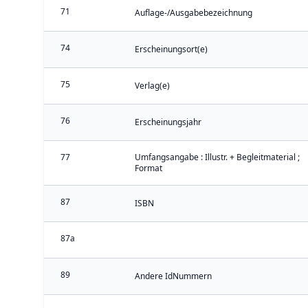
71
Auflage-/Ausgabebezeichnung
74
Erscheinungsort(e)
75
Verlag(e)
76
Erscheinungsjahr
77
Umfangsangabe : Illustr. + Begleitmaterial ;
Format
87
ISBN
87a
89
Andere IdNummern