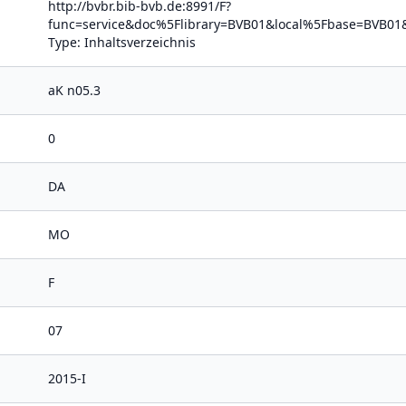
http://bvbr.bib-bvb.de:8991/F?
func=service&doc%5Flibrary=BVB01&local%5Fbase=BV
Type: Inhaltsverzeichnis
aK n05.3
0
DA
MO
F
07
2015-I