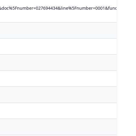
B01&doc%5Fnumber=027694434&line%5Fnumber=0001&func%5Fcod