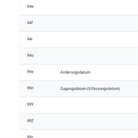
94e
94f
94i
94o
99e
Änderungsdatum
99n
Zugangsdatum (Erfassungsdatum)
99Y
99Z
99z