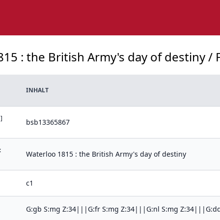
15 : the British Army's day of destiny 
INHALT
]
bsb13365867
:
Waterloo 1815 : the British Army's day of destiny
c1
G:gb S:mg Z:34|||G:fr S:mg Z:34|||G:nl S:mg Z:34|||G:d