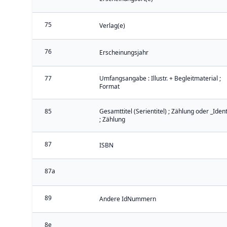
75
Verlag(e)
76
Erscheinungsjahr
77
Umfangsangabe : Illustr. + Begleitmaterial ;
Format
85
Gesamttitel (Serientitel) ; Zählung oder _Iden
; Zählung
87
ISBN
87a
89
Andere IdNummern
8e