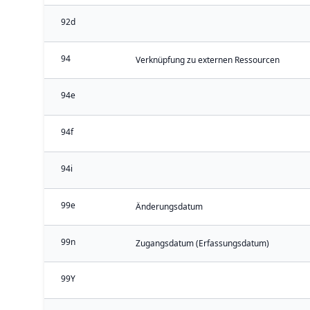
92d
94
Verknüpfung zu externen Ressourcen
94e
94f
94i
99e
Änderungsdatum
99n
Zugangsdatum (Erfassungsdatum)
99Y