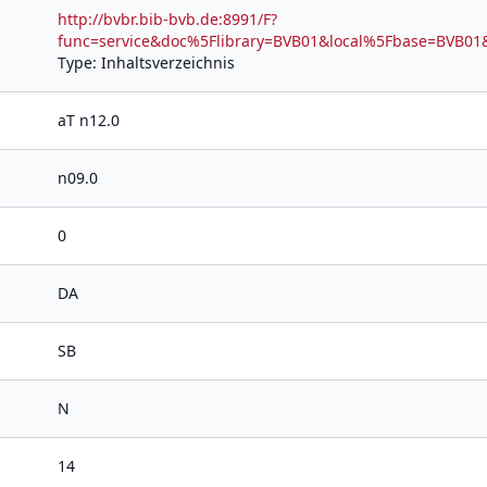
http://bvbr.bib-bvb.de:8991/F?
func=service&doc%5Flibrary=BVB01&local%5Fbase=BV
Type: Inhaltsverzeichnis
aT n12.0
n09.0
0
DA
SB
N
14