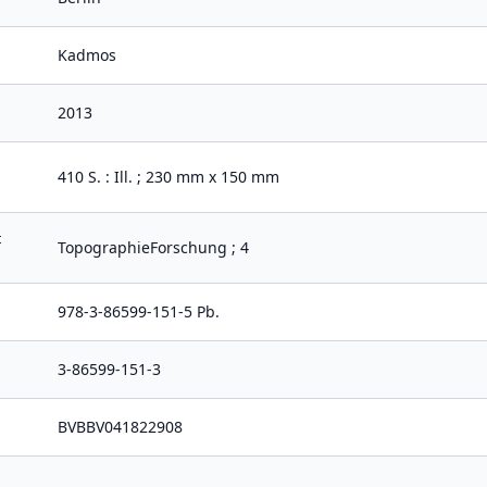
Kadmos
2013
410 S. : Ill. ; 230 mm x 150 mm
t
TopographieForschung ; 4
978-3-86599-151-5 Pb.
3-86599-151-3
BVBBV041822908