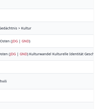
 Gedächtnis > Kultur
 Osten (
JDG
|
GND
)
sten (
JDG
|
GND
) Kulturwandel Kulturelle Identität Geschichte 
hvili