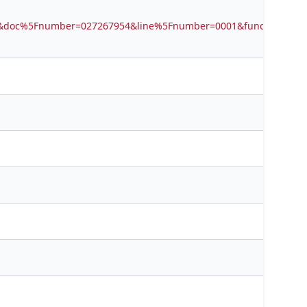
B01&doc%5Fnumber=027267954&line%5Fnumber=0001&func%5Fcod