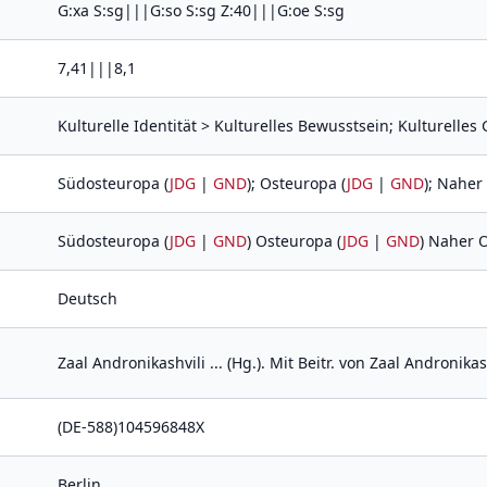
G:xa S:sg|||G:so S:sg Z:40|||G:oe S:sg
7,41|||8,1
Kulturelle Identität > Kulturelles Bewusstsein; Kulturelles
Südosteuropa (
JDG
|
GND
); Osteuropa (
JDG
|
GND
); Naher
Südosteuropa (
JDG
|
GND
) Osteuropa (
JDG
|
GND
) Naher O
Deutsch
Zaal Andronikashvili ... (Hg.). Mit Beitr. von Zaal Andronikas
(DE-588)104596848X
Berlin