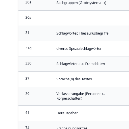
30a
Sachgruppen (Grobsystematik)
30s
31
Schlagwörter, Thesaurusbegriffe
31g
diverse Spezialschlagwörter
330
Schlagwörter aus Fremddaten
37
Sprache(n) des Textes
39
Verfasserangabe (Personen u.
Körperschaften)
41
Herausgeber
74
Erscheinungsort(e)