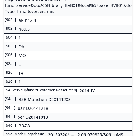
func=service&doc%5Flibrary=BVB01&local%5Fbase=BVB01&d
Type: Inhaltsverzeichnis
[
902
]
aR n12.4
[
903
]
n09.5
[
904
]
11
[
905
]
DA
[
906
]
MO
[
92a
]
L
[
92c
]
14
[
92d
]
11
[
94
Verknüpfung zu externen Ressourcen
]
2014-IV
[
94e
]
BSB München D20141203
[
94f
]
bar D20141218
[
94i
]
ber D20141013
[
94o
]
BBAW
[
99e
Änderungsdatum
]
20150320/14:12:06-970325/3061 oMS