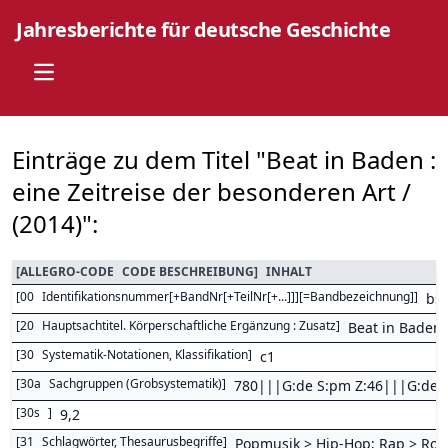
Jahresberichte für deutsche Geschichte
Open main menu
Einträge zu dem Titel "Beat in Baden :
eine Zeitreise der besonderen Art /
(2014)":
[
ALLEGRO-CODE
CODE BESCHREIBUNG
]
INHALT
[
00
Identifikationsnummer[+BandNr[+TeilNr[+...]]][=Bandbezeichnung]
]
bs
[
20
Hauptsachtitel. Körperschaftliche Ergänzung : Zusatz
]
Beat in Baden 
[
30
Systematik-Notationen, Klassifikation
]
c1
[
30a
Sachgruppen (Grobsystematik)
]
780|||G:de S:pm Z:46|||G:de 
[
30s
]
9,2
[
31
Schlagwörter, Thesaurusbegriffe
]
Popmusik > Hip-Hop; Rap > Roc