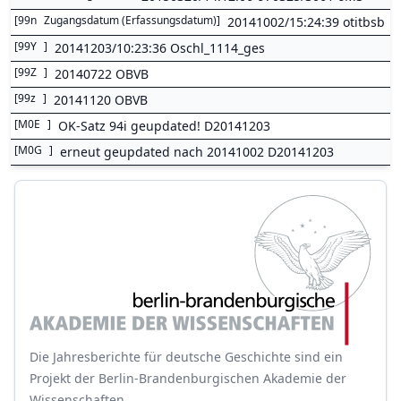
[
99n
Zugangsdatum (Erfassungsdatum)
]
20141002/15:24:39 otitbsb
[
99Y
]
20141203/10:23:36 Oschl_1114_ges
[
99Z
]
20140722 OBVB
[
99z
]
20141120 OBVB
[
M0E
]
OK-Satz 94i geupdated! D20141203
[
M0G
]
erneut geupdated nach 20141002 D20141203
Die Jahresberichte für deutsche Geschichte sind ein
Projekt der Berlin-Brandenburgischen Akademie der
Wissenschaften