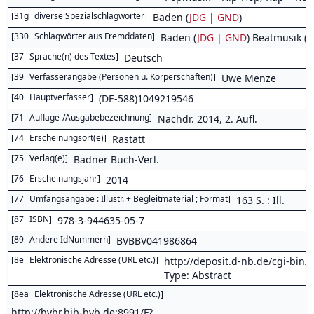
[
31g
diverse Spezialschlagwörter
]
Baden (
JDG
|
GND
)
[
330
Schlagwörter aus Fremddaten
]
Baden (
JDG
|
GND
) Beatmusik (
J
[
37
Sprache(n) des Textes
]
Deutsch
[
39
Verfasserangabe (Personen u. Körperschaften)
]
Uwe Menze
[
40
Hauptverfasser
]
(DE-588)1049219546
[
71
Auflage-/Ausgabebezeichnung
]
Nachdr. 2014, 2. Aufl.
[
74
Erscheinungsort(e)
]
Rastatt
[
75
Verlag(e)
]
Badner Buch-Verl.
[
76
Erscheinungsjahr
]
2014
[
77
Umfangsangabe : Illustr. + Begleitmaterial ; Format
]
163 S. : Ill.
[
87
ISBN
]
978-3-944635-05-7
[
89
Andere IdNummern
]
BVBBV041986864
[
8e
Elektronische Adresse (URL etc.)
]
http://deposit.d-nb.de/cgi-b
Type: Abstract
[
8ea
Elektronische Adresse (URL etc.)
]
http://bvbr.bib-bvb.de:8991/F?