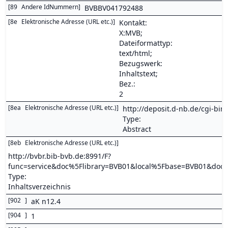
[
89
Andere IdNummern
]
BVBBV041792488
[
8e
Elektronische Adresse (URL etc.)
]
Kontakt:
X:MVB;
Dateiformattyp:
text/html;
Bezugswerk:
Inhaltstext;
Bez.:
2
[
8ea
Elektronische Adresse (URL etc.)
]
http://deposit.d-nb.de/cgi-
Type:
Abstract
[
8eb
Elektronische Adresse (URL etc.)
]
http://bvbr.bib-bvb.de:8991/F?
func=service&doc%5Flibrary=BVB01&local%5Fbase=BVB01&d
Type:
Inhaltsverzeichnis
[
902
]
aK n12.4
[
904
]
1