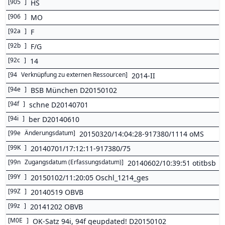
[
905
]
HS
[
906
]
MO
[
92a
]
F
[
92b
]
F/G
[
92c
]
14
[
94
Verknüpfung zu externen Ressourcen
]
2014-II
[
94e
]
BSB München D20150102
[
94f
]
schne D20140701
[
94i
]
ber D20140610
[
99e
Änderungsdatum
]
20150320/14:04:28-917380/1114 oMS
[
99K
]
20140701/17:12:11-917380/75
[
99n
Zugangsdatum (Erfassungsdatum)
]
20140602/10:39:51 otitbsb
[
99Y
]
20150102/11:20:05 Oschl_1214_ges
[
99Z
]
20140519 OBVB
[
99z
]
20141202 OBVB
[
M0E
]
OK-Satz 94i, 94f geupdated! D20150102