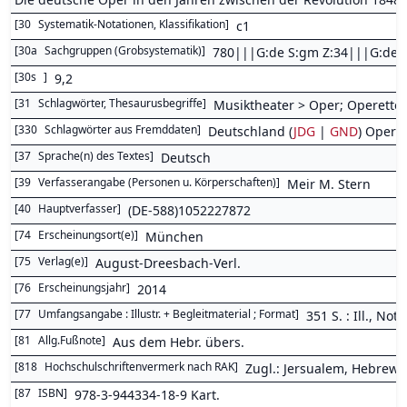
[
30
Systematik-Notationen, Klassifikation
]
c1
[
30a
Sachgruppen (Grobsystematik)
]
780|||G:de S:gm Z:34|||G:de S
[
30s
]
9,2
[
31
Schlagwörter, Thesaurusbegriffe
]
Musiktheater > Oper; Operette;
[
330
Schlagwörter aus Fremddaten
]
Deutschland (
JDG
|
GND
) Oper (
[
37
Sprache(n) des Textes
]
Deutsch
[
39
Verfasserangabe (Personen u. Körperschaften)
]
Meir M. Stern
[
40
Hauptverfasser
]
(DE-588)1052227872
[
74
Erscheinungsort(e)
]
München
[
75
Verlag(e)
]
August-Dreesbach-Verl.
[
76
Erscheinungsjahr
]
2014
[
77
Umfangsangabe : Illustr. + Begleitmaterial ; Format
]
351 S. : Ill., Not
[
81
Allg.Fußnote
]
Aus dem Hebr. übers.
[
818
Hochschulschriftenvermerk nach RAK
]
Zugl.: Jersualem, Hebrew U
[
87
ISBN
]
978-3-944334-18-9 Kart.