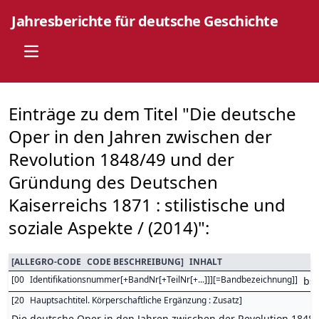
Jahresberichte für deutsche Geschichte
Open main menu
Einträge zu dem Titel "Die deutsche
Oper in den Jahren zwischen der
Revolution 1848/49 und der
Gründung des Deutschen
Kaiserreichs 1871 : stilistische und
soziale Aspekte / (2014)":
[
ALLEGRO-CODE
CODE BESCHREIBUNG
]
INHALT
[
00
Identifikationsnummer[+BandNr[+TeilNr[+...]]][=Bandbezeichnung]
]
bs
[
20
Hauptsachtitel. Körperschaftliche Ergänzung : Zusatz
]
Die deutsche Oper in den Jahren zwischen der Revolution 1848/