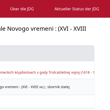
Über die JDG
Aktueller Status der JDG
e Novogo vremeni : (XVI - XVIII
eckich knjažestvach v gody Tridcatiletnej vojny (1618 - 1648) / Laz
remeni : (XVI - XVIII vv.) ; sbornik statej