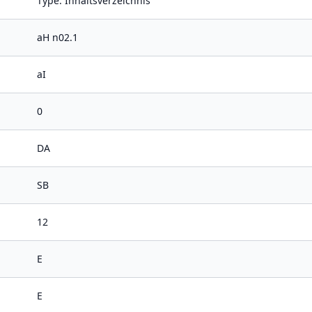
Type: Inhaltsverzeichnis
aH n02.1
aI
0
DA
SB
12
E
E