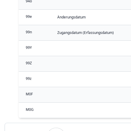
94o
99e
Änderungsdatum
99n
Zugangsdatum (Erfassungsdatum)
99Y
99Z
99z
M0F
M0G