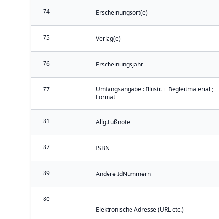
74
Erscheinungsort(e)
75
Verlag(e)
76
Erscheinungsjahr
77
Umfangsangabe : Illustr. + Begleitmaterial ;
Format
81
Allg.Fußnote
87
ISBN
89
Andere IdNummern
8e
Elektronische Adresse (URL etc.)