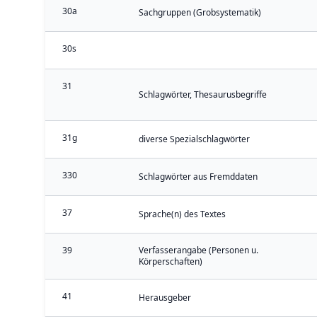
30a
Sachgruppen (Grobsystematik)
30s
31
Schlagwörter, Thesaurusbegriffe
31g
diverse Spezialschlagwörter
330
Schlagwörter aus Fremddaten
37
Sprache(n) des Textes
39
Verfasserangabe (Personen u.
Körperschaften)
41
Herausgeber