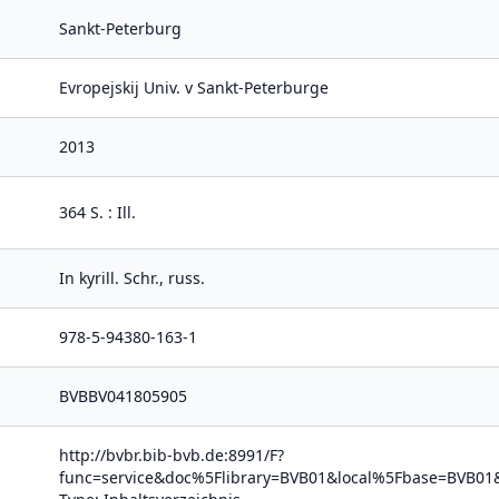
Sankt-Peterburg
Evropejskij Univ. v Sankt-Peterburge
2013
364 S. : Ill.
In kyrill. Schr., russ.
978-5-94380-163-1
BVBBV041805905
http://bvbr.bib-bvb.de:8991/F?
func=service&doc%5Flibrary=BVB01&local%5Fbase=BV