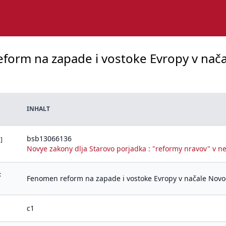
form na zapade i vostoke Evropy v načal
INHALT
bsb13066136
]
Novye zakony dlja Starovo porjadka : "reformy nravov" v nem
:
Fenomen reform na zapade i vostoke Evropy v načale Novogo v
c1