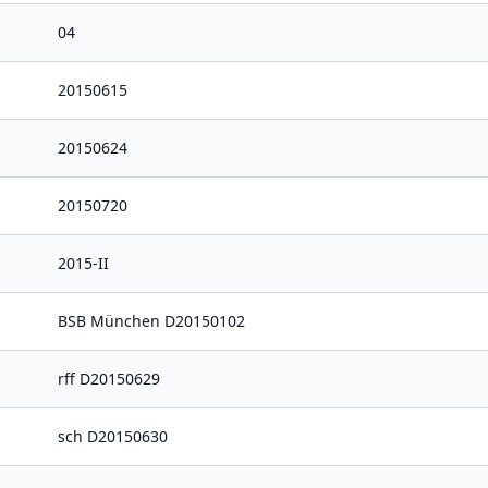
04
20150615
20150624
20150720
2015-II
BSB München D20150102
rff D20150629
sch D20150630