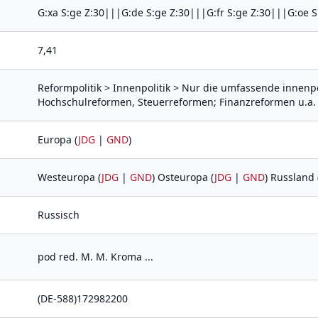
G:xa S:ge Z:30|||G:de S:ge Z:30|||G:fr S:ge Z:30|||G:oe S
7,41
Reformpolitik > Innenpolitik > Nur die umfassende innenp
Hochschulreformen, Steuerreformen; Finanzreformen u.a.
Europa (
JDG
|
GND
)
Westeuropa (
JDG
|
GND
) Osteuropa (
JDG
|
GND
) Russland 
Russisch
pod red. M. M. Kroma ...
(DE-588)172982200