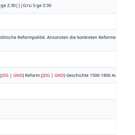
:ge Z:30|||G:ru S:ge Z:30
olitische Reformpolitik. Ansonsten die konkreten Reformen: Verw
(
JDG
|
GND
) Reform (
JDG
|
GND
) Geschichte 1500-1800 Aufsatzs