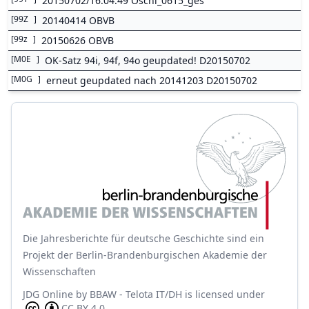
20150702/16:04:49 Oschl_0615_ges
[
99Z
]
20140414 OBVB
[
99z
]
20150626 OBVB
[
M0E
]
OK-Satz 94i, 94f, 94o geupdated! D20150702
[
M0G
]
erneut geupdated nach 20141203 D20150702
Die Jahresberichte für deutsche Geschichte sind ein
Projekt der Berlin-Brandenburgischen Akademie der
Wissenschaften
JDG Online
by
BBAW - Telota IT/DH
is licensed under
CC BY 4.0