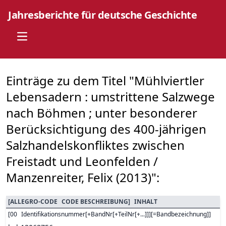
Jahresberichte für deutsche Geschichte
Open main menu
Einträge zu dem Titel "Mühlviertler
Lebensadern : umstrittene Salzwege
nach Böhmen ; unter besonderer
Berücksichtigung des 400-jährigen
Salzhandelskonfliktes zwischen
Freistadt und Leonfelden /
Manzenreiter, Felix (2013)":
[
ALLEGRO-CODE
CODE BESCHREIBUNG
]
INHALT
[
00
Identifikationsnummer[+BandNr[+TeilNr[+...]]][=Bandbezeichnung]
]