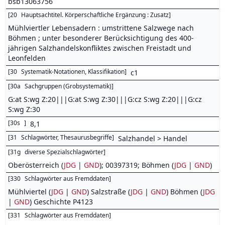
bsb13063756
[
20
Hauptsachtitel. Körperschaftliche Ergänzung : Zusatz
]
Mühlviertler Lebensadern : umstrittene Salzwege nach
Böhmen ; unter besonderer Berücksichtigung des 400-
jährigen Salzhandelskonfliktes zwischen Freistadt und
Leonfelden
[
30
Systematik-Notationen, Klassifikation
]
c1
[
30a
Sachgruppen (Grobsystematik)
]
G:at S:wg Z:20|||G:at S:wg Z:30|||G:cz S:wg Z:20|||G:cz
S:wg Z:30
[
30s
]
8,1
[
31
Schlagwörter, Thesaurusbegriffe
]
Salzhandel > Handel
[
31g
diverse Spezialschlagwörter
]
Oberösterreich (
JDG
|
GND
); 00397319; Böhmen (
JDG
|
GND
)
[
330
Schlagwörter aus Fremddaten
]
Mühlviertel (
JDG
|
GND
) Salzstraße (
JDG
|
GND
) Böhmen (
JDG
|
GND
) Geschichte P4123
[
331
Schlagwörter aus Fremddaten
]