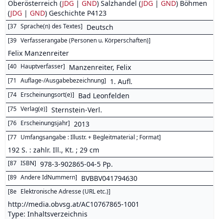
Oberösterreich (
JDG
|
GND
) Salzhandel (
JDG
|
GND
) Böhmen
(
JDG
|
GND
) Geschichte P4123
[
37
Sprache(n) des Textes
]
Deutsch
[
39
Verfasserangabe (Personen u. Körperschaften)
]
Felix Manzenreiter
[
40
Hauptverfasser
]
Manzenreiter, Felix
[
71
Auflage-/Ausgabebezeichnung
]
1. Aufl.
[
74
Erscheinungsort(e)
]
Bad Leonfelden
[
75
Verlag(e)
]
Sternstein-Verl.
[
76
Erscheinungsjahr
]
2013
[
77
Umfangsangabe : Illustr. + Begleitmaterial ; Format
]
192 S. : zahlr. Ill., Kt. ; 29 cm
[
87
ISBN
]
978-3-902865-04-5 Pp.
[
89
Andere IdNummern
]
BVBBV041794630
[
8e
Elektronische Adresse (URL etc.)
]
http://media.obvsg.at/AC10767865-1001
Type: Inhaltsverzeichnis