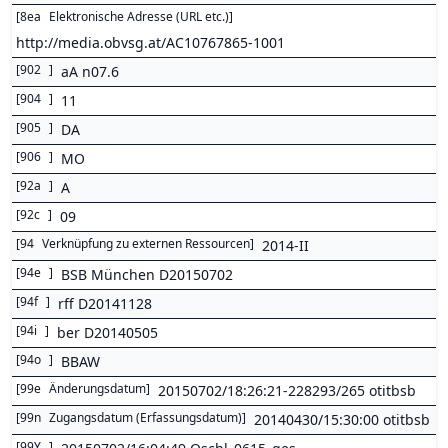
[
8ea
Elektronische Adresse (URL etc.)
]
http://media.obvsg.at/AC10767865-1001
[
902
]
aA n07.6
[
904
]
11
[
905
]
DA
[
906
]
MO
[
92a
]
A
[
92c
]
09
[
94
Verknüpfung zu externen Ressourcen
]
2014-II
[
94e
]
BSB München D20150702
[
94f
]
rff D20141128
[
94i
]
ber D20140505
[
94o
]
BBAW
[
99e
Änderungsdatum
]
20150702/18:26:21-228293/265 otitbsb
[
99n
Zugangsdatum (Erfassungsdatum)
]
20140430/15:30:00 otitbsb
[
99Y
]