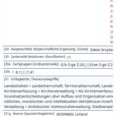
Par
Wła
Str
Zam
Mia
Pod
Dos
Dos
Wyk
[
20
Hauptsachtitel. Körperschaftliche Ergänzung : Zusatz
]
Zakon krzyżacki
[
30
Systematik-Notationen, Klassifikation
]
c1
[
30a
Sachgruppen (Grobsystematik)
]
G:lv S:ge Z:20|||G:ee S:ge Z:20
[
30s
]
8,1|||7,41
[
31
Schlagwörter, Thesaurusbegriffe
]
Landeshoheit > Landesherrschaft; Territorialherrschaft; Landeshe
Kirchenverfassung > Kirchenverwaltung > Als Kirchenverfassun
Grundsatzentscheidungen über Aufbau und Organisation einer Kir
sittlichen, moralischen und intellektuellen Verhältnisse innerhal
Verwaltung > Amtsbücher; Kommunalverwaltung; Stadtverwaltu
[
31g
diverse Spezialschlagwörter
]
00399860; Livland