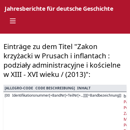
Jahresberichte für deutsche Geschichte
Open main menu
Einträge zu dem Titel "Zakon
krzyżacki w Prusach i inflantach :
podziały administracyjne i kościelne
w XIII - XVI wieku / (2013)":
[
ALLEGRO-CODE
CODE BESCHREIBUNG
]
INHALT
[
00
Identifikationsnummer[+BandNr[+TeilNr[+...]]][=Bandbezeichnung]
]
bs
Pań
Pod
Zam
Mia
Pod