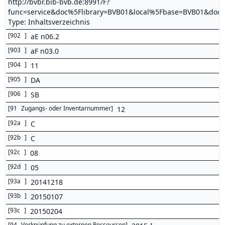
http://bvbr.bib-bvb.de:8991/F?
func=service&doc%5Flibrary=BVB01&local%5Fbase=BVB01&d
Type: Inhaltsverzeichnis
[
902
]
aE n06.2
[
903
]
aF n03.0
[
904
]
11
[
905
]
DA
[
906
]
SB
[
91
Zugangs- oder Inventarnummer
]
12
[
92a
]
C
[
92b
]
C
[
92c
]
08
[
92d
]
05
[
93a
]
20141218
[
93b
]
20150107
[
93c
]
20150204
[
94
Verknüpfung zu externen Ressourcen
]