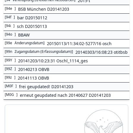
2015-I
[
94e
]
BSB München D20141203
[
94f
]
bar D20150112
[
94i
]
sch D20150113
[
94o
]
BBAW
[
99e
Änderungsdatum
]
20150113/11:34:02-5277/16 osch
[
99n
Zugangsdatum (Erfassungsdatum)
]
20140303/16:08:23 otitbsb
[
99Y
]
20141203/10:23:31 Oschl_1114_ges
[
99Z
]
20140213 OBVB
[
99z
]
20141113 OBVB
[
M0F
]
frei geupdated! D20141203
[
M0G
]
erneut geupdated nach 20140627 D20141203