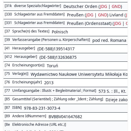
[
31k
diverse Spezialschlagwörter
]
Deutscher Orden (
JDG
|
GND
)
[
330
Schlagwörter aus Fremddaten
]
Preußen (
JDG
|
GND
) Livland (
JD
[
331
Schlagwörter aus Fremddaten
]
Preußen (Ordensstaat) (
JDG
|
G
[
37
Sprache(n) des Textes
]
Polnisch
[
39
Verfasserangabe (Personen u. Körperschaften)
]
pod red. Romana Cz
[
41
Herausgeber
]
(DE-588)139514317
[
412
Herausgeber
]
(DE-588)132636875
[
74
Erscheinungsort(e)
]
Toruń
[
75
Verlag(e)
]
Wydawnictwo Naukowe Uniwersytetu Mikołaja Kop
[
76
Erscheinungsjahr
]
2013
[
77
Umfangsangabe : Illustr. + Begleitmaterial ; Format
]
573 S. : Ill., Kt.
[
85
Gesamttitel (Serientitel) ; Zählung oder _Ident ; Zählung
]
Dzieje zakon
[
87
ISBN
]
978-83-231-3073-4
[
89
Andere IdNummern
]
BVBBV041647682
[
8e
Elektronische Adresse (URL etc.)
]