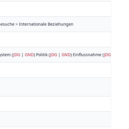
sbesuche > Internationale Beziehungen
ystem (
JDG
|
GND
) Politik (
JDG
|
GND
) Einflussnahme (
JDG
|
GND
) 