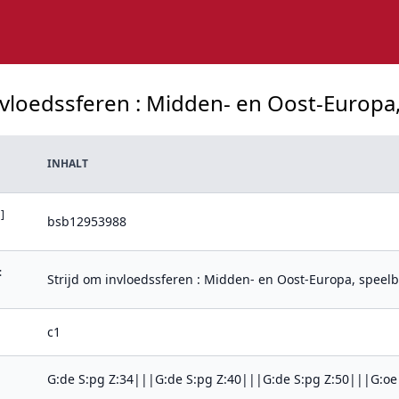
nvloedssferen : Midden- en Oost-Europa, 
INHALT
]
bsb12953988
:
Strijd om invloedssferen : Midden- en Oost-Europa, speelba
c1
G:de S:pg Z:34|||G:de S:pg Z:40|||G:de S:pg Z:50|||G:oe