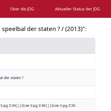
Über die JDG
Aktueller Status der JDG
speelbal der staten ? / (2013)":
l der staten ?
 S:pg Z:34|||G:oe S:pg Z:40|||G:oe S:pg Z:50