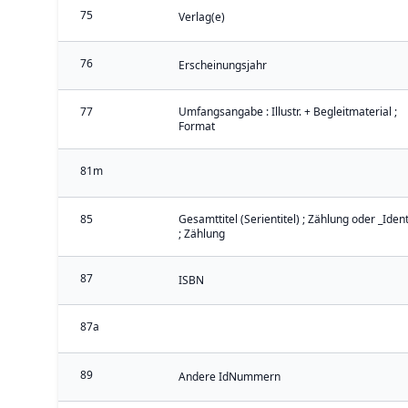
75
Verlag(e)
76
Erscheinungsjahr
77
Umfangsangabe : Illustr. + Begleitmaterial ;
Format
81m
85
Gesamttitel (Serientitel) ; Zählung oder _Iden
; Zählung
87
ISBN
87a
89
Andere IdNummern