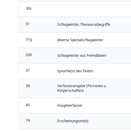
30s
31
Schlagwörter, Thesaurusbegriffe
31g
diverse Spezialschlagwörter
330
Schlagwörter aus Fremddaten
37
Sprache(n) des Textes
39
Verfasserangabe (Personen u.
Körperschaften)
40
Hauptverfasser
74
Erscheinungsort(e)