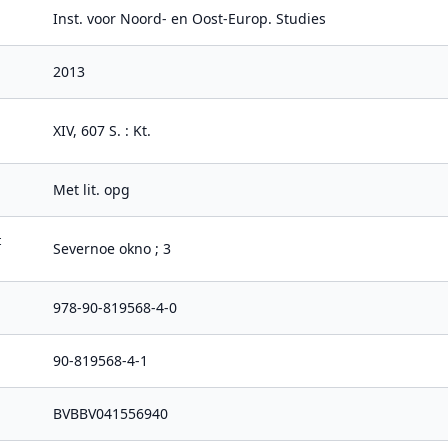
Inst. voor Noord- en Oost-Europ. Studies
2013
XIV, 607 S. : Kt.
Met lit. opg
t
Severnoe okno ; 3
978-90-819568-4-0
90-819568-4-1
BVBBV041556940