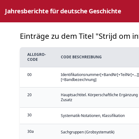
Jahresberichte für deutsche Geschichte
Einträge zu dem Titel "Strijd om i
ALLEGRO-
CODE BESCHREIBUNG
CODE
00
Identifikationsnummer[+BandNr[+TeilNr[+...]]
[=Bandbezeichnung]
20
Hauptsachtitel. Körperschaftliche Ergänzung 
Zusatz
30
Systematik-Notationen, Klassifikation
30a
Sachgruppen (Grobsystematik)