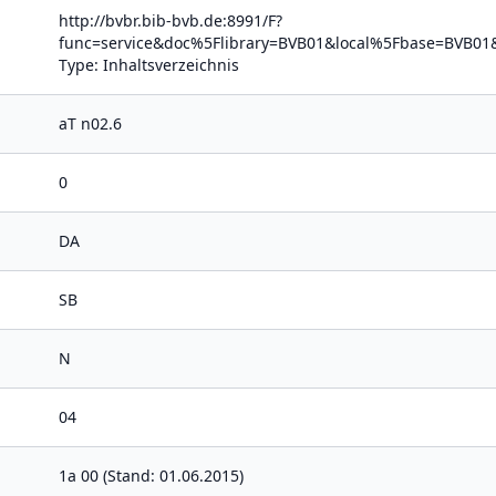
http://bvbr.bib-bvb.de:8991/F?
func=service&doc%5Flibrary=BVB01&local%5Fbase=BV
Type: Inhaltsverzeichnis
aT n02.6
0
DA
SB
N
04
1a 00 (Stand: 01.06.2015)