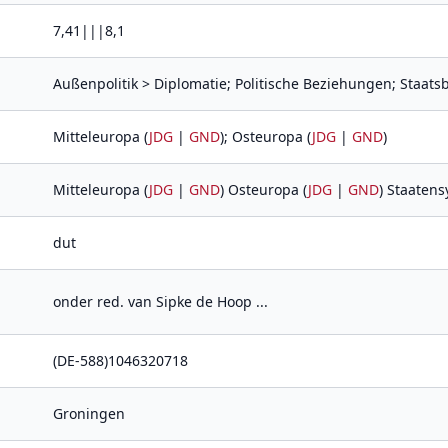
7,41|||8,1
Außenpolitik > Diplomatie; Politische Beziehungen; Staat
Mitteleuropa (
JDG
|
GND
); Osteuropa (
JDG
|
GND
)
Mitteleuropa (
JDG
|
GND
) Osteuropa (
JDG
|
GND
) Staatens
dut
onder red. van Sipke de Hoop ...
(DE-588)1046320718
Groningen