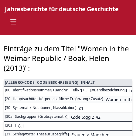
Jahresberichte für deutsche Geschichte
Open main menu
Einträge zu dem Titel "Women in the
Weimar Republic / Boak, Helen
(2013)":
[
ALLEGRO-CODE
CODE BESCHREIBUNG
]
INHALT
[
00
Identifikationsnummer[+BandNr[+TeilNr[+...]]][=Bandbezeichnung]
]
bs
[
20
Hauptsachtitel. Körperschaftliche Ergänzung : Zusatz
]
Women in the 
[
30
Systematik-Notationen, Klassifikation
]
c1
[
30a
Sachgruppen (Grobsystematik)
]
G:de S:gg Z:42
[
30s
]
8,1
[
31
Schlagwörter, Thesaurusbegriffe
]
Frauen > Mädchen