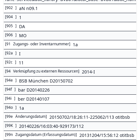
[
902
]
aN n09.1
[
904
]
1
[
905
]
DA
[
906
]
MO
[
91
Zugangs- oder Inventarnummer
]
1a
[
92a
]
I
[
92c
]
11
[
94
Verknüpfung zu externen Ressourcen
]
2014-I
[
94e
]
BSB München D20150702
[
94f
]
bar D20140226
[
94i
]
ber D20140107
[
94o
]
1a
[
99e
Änderungsdatum
]
20150702/18:26:11-225062/113 otitbsb
[
99K
]
20140226/16:03:40-929173/112
[
99n
Zugangsdatum (Erfassungsdatum)
]
20131204/15:56:12 otitbsb