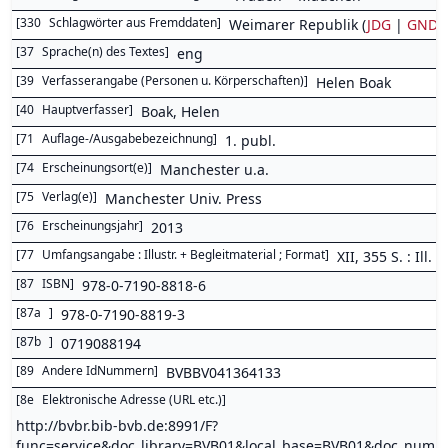
[
330
Schlagwörter aus Fremddaten
]
Weimarer Republik (
JDG
|
GND
)
[
37
Sprache(n) des Textes
]
eng
[
39
Verfasserangabe (Personen u. Körperschaften)
]
Helen Boak
[
40
Hauptverfasser
]
Boak, Helen
[
71
Auflage-/Ausgabebezeichnung
]
1. publ.
[
74
Erscheinungsort(e)
]
Manchester u.a.
[
75
Verlag(e)
]
Manchester Univ. Press
[
76
Erscheinungsjahr
]
2013
[
77
Umfangsangabe : Illustr. + Begleitmaterial ; Format
]
XII, 355 S. : Ill.
[
87
ISBN
]
978-0-7190-8818-6
[
87a
]
978-0-7190-8819-3
[
87b
]
0719088194
[
89
Andere IdNummern
]
BVBBV041364133
[
8e
Elektronische Adresse (URL etc.)
]
http://bvbr.bib-bvb.de:8991/F?
func=service&doc_library=BVB01&local_base=BVB01&doc_num