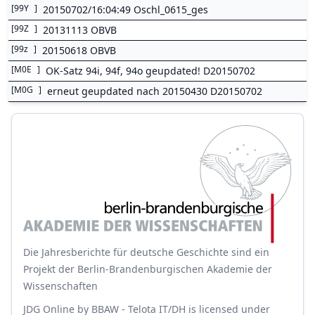
[
99Y
]
20150702/16:04:49 Oschl_0615_ges
[
99Z
]
20131113 OBVB
[
99z
]
20150618 OBVB
[
M0E
]
OK-Satz 94i, 94f, 94o geupdated! D20150702
[
M0G
]
erneut geupdated nach 20150430 D20150702
Die Jahresberichte für deutsche Geschichte sind ein
Projekt der Berlin-Brandenburgischen Akademie der
Wissenschaften
JDG Online
by
BBAW - Telota IT/DH
is licensed under