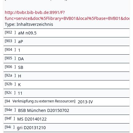
http://bvbr.bib-bvb.de:8991/F?
func=service&doc%5Flibrary=BVB01&local%5Fbase=BVB01&d
Type: Inhaltsverzeichnis
[
902
]
aM n09.5
[
903
]
aP
[
904
]
1
[
905
]
DA
[
906
]
SB
[
92a
]
H
[
92b
]
K
[
92c
]
11
[
94
Verknüpfung zu externen Ressourcen
]
2013-IV
[
94e
]
BSB München D20150702
[
94f
]
MS D20140122
[
94i
]
gri D20131210