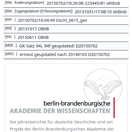
[
99e
Änderungsdatum
]
20150702/18:26:08-223445/81 otitbsb
[
99n
Zugangsdatum (Erfassungsdatum)
]
20131031/17:08:10 otitbsb
[
99Y
]
20150702/16:04:49 Oschl_0615_ges
[
99Z
]
20131017 OBVB
[
99z
]
20150611 OBVB
[
M0E
]
OK-Satz 94i, 94f geupdated! D20150702
[
M0G
]
erneut geupdated nach 20140103 D20150702
Die Jahresberichte für deutsche Geschichte sind ein
Projekt der Berlin-Brandenburgischen Akademie der