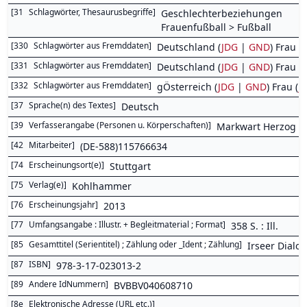
[
31
Schlagwörter, Thesaurusbegriffe
]
Geschlechterbeziehungen
Frauenfußball > Fußball
[
330
Schlagwörter aus Fremddaten
]
Deutschland (
JDG
|
GND
) Frau (
[
331
Schlagwörter aus Fremddaten
]
Deutschland (
JDG
|
GND
) Frau (
[
332
Schlagwörter aus Fremddaten
]
gÖsterreich (
JDG
|
GND
) Frau (
J
[
37
Sprache(n) des Textes
]
Deutsch
[
39
Verfasserangabe (Personen u. Körperschaften)
]
Markwart Herzog (H
[
42
Mitarbeiter
]
(DE-588)115766634
[
74
Erscheinungsort(e)
]
Stuttgart
[
75
Verlag(e)
]
Kohlhammer
[
76
Erscheinungsjahr
]
2013
[
77
Umfangsangabe : Illustr. + Begleitmaterial ; Format
]
358 S. : Ill.
[
85
Gesamttitel (Serientitel) ; Zählung oder _Ident ; Zählung
]
Irseer Dialog
[
87
ISBN
]
978-3-17-023013-2
[
89
Andere IdNummern
]
BVBBV040608710
[
8e
Elektronische Adresse (URL etc.)
]