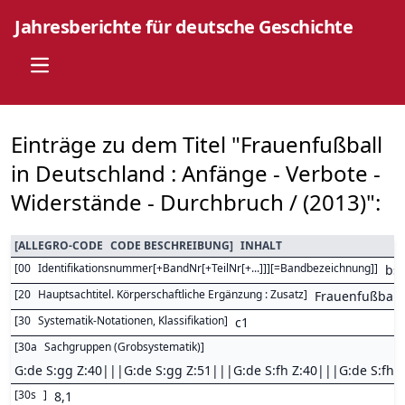
Jahresberichte für deutsche Geschichte
Open main menu
Einträge zu dem Titel "Frauenfußball
in Deutschland : Anfänge - Verbote -
Widerstände - Durchbruch / (2013)":
[
ALLEGRO-CODE
CODE BESCHREIBUNG
]
INHALT
[
00
Identifikationsnummer[+BandNr[+TeilNr[+...]]][=Bandbezeichnung]
]
bs
[
20
Hauptsachtitel. Körperschaftliche Ergänzung : Zusatz
]
Frauenfußball 
[
30
Systematik-Notationen, Klassifikation
]
c1
[
30a
Sachgruppen (Grobsystematik)
]
G:de S:gg Z:40|||G:de S:gg Z:51|||G:de S:fh Z:40|||G:de S:fh Z:
[
30s
]
8,1