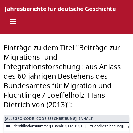
Jahresberichte für deutsche Geschichte
Open main menu
Einträge zu dem Titel "Beiträge zur
Migrations- und
Integrationsforschung : aus Anlass
des 60-jährigen Bestehens des
Bundesamtes für Migration und
Flüchtlinge / Loeffelholz, Hans
Dietrich von (2013)":
[
ALLEGRO-CODE
CODE BESCHREIBUNG
]
INHALT
[
00
Identifikationsnummer[+BandNr[+TeilNr[+...]]][=Bandbezeichnung]
]
bs