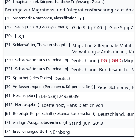
[
20
Hauptsachtitel. Körperschaftliche Ergänzung : Zusatz
]
Beiträge zur Migrations- und Integrationsforschung : aus Anla
[
30
Systematik-Notationen, Klassifikation
]
c1
[
30a
Sachgruppen (Grobsystematik)
]
G:de S:dg Z:40|||G:de S:pg Z:
[
30s
]
8,1
[
31
Schlagwörter, Thesaurusbegriffe
]
Migration > Regionale Mobilit
Verwaltung > Amtsbücher; Kom
[
330
Schlagwörter aus Fremddaten
]
Deutschland (
JDG
|
GND
) Migrat
[
331
Schlagwörter aus Fremddaten
]
Deutschland. Bundesamt für Mig
[
37
Sprache(n) des Textes
]
Deutsch
[
39
Verfasserangabe (Personen u. Körperschaften)
]
Peter Schmany ; Han
[
41
Herausgeber
]
(DE-588)124938639
[
412
Herausgeber
]
Loeffelholz, Hans Dietrich von
[
61
Beteiligte Körperschaft (Sekundärkörperschaft)
]
Deutschland. Bunde
[
71
Auflage-/Ausgabebezeichnung
]
Stand: Juni 2013
[
74
Erscheinungsort(e)
]
Nürnberg