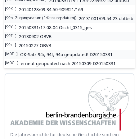
20150331/19:11:35-225997/152 otitbsb
[
99K
]
20140128/09:34:50-909821/169
[
99n
Zugangsdatum (Erfassungsdatum)
]
20131001/09:54:23 otitbsb
[
99Y
]
20150331/17:08:04 Oschl_0315_ges
[
99Z
]
20130902 OBVB
[
99z
]
20150227 OBVB
[
M0E
]
OK-Satz 94i, 94f, 94o geupdated! D20150331
[
M0G
]
erneut geupdated nach 20150309 D20150331
Die Jahresberichte für deutsche Geschichte sind ein