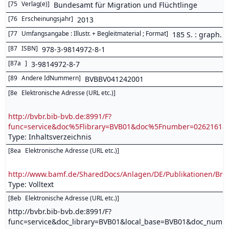
[
75
Verlag(e)
]
Bundesamt für Migration und Flüchtlinge
[
76
Erscheinungsjahr
]
2013
[
77
Umfangsangabe : Illustr. + Begleitmaterial ; Format
]
185 S. : graph. D
[
87
ISBN
]
978-3-9814972-8-1
[
87a
]
3-9814972-8-7
[
89
Andere IdNummern
]
BVBBV041242001
[
8e
Elektronische Adresse (URL etc.)
]
http://bvbr.bib-bvb.de:8991/F?
func=service&doc%5Flibrary=BVB01&doc%5Fnumber=0262161
Type: Inhaltsverzeichnis
[
8ea
Elektronische Adresse (URL etc.)
]
http://www.bamf.de/SharedDocs/Anlagen/DE/Publikationen/Bros
Type: Volltext
[
8eb
Elektronische Adresse (URL etc.)
]
http://bvbr.bib-bvb.de:8991/F?
func=service&doc_library=BVB01&local_base=BVB01&doc_num