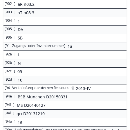
[
902
]
aR n03.2
[
903
]
aT n08.3
[
904
]
1
[
905
]
DA
[
906
]
SB
[
91
Zugangs- oder Inventarnummer
]
1a
[
92a
]
L
[
92b
]
N
[
92c
]
05
[
92d
]
10
[
94
Verknüpfung zu externen Ressourcen
]
2013-IV
[
94e
]
BSB München D20150331
[
94f
]
MS D20140127
[
94i
]
gri D20131210
[
94o
]
1a
[
99e
Änderungsdatum
]