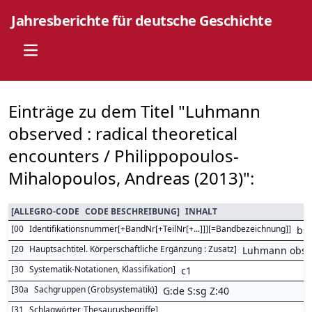
Jahresberichte für deutsche Geschichte
Open main menu
Einträge zu dem Titel "Luhmann
observed : radical theoretical
encounters / Philippopoulos-
Mihalopoulos, Andreas (2013)":
[
ALLEGRO-CODE
CODE BESCHREIBUNG
]
INHALT
[
00
Identifikationsnummer[+BandNr[+TeilNr[+...]]][=Bandbezeichnung]
]
bs
[
20
Hauptsachtitel. Körperschaftliche Ergänzung : Zusatz
]
Luhmann observ
[
30
Systematik-Notationen, Klassifikation
]
c1
[
30a
Sachgruppen (Grobsystematik)
]
G:de S:sg Z:40
[
31
Schlagwörter, Thesaurusbegriffe
]