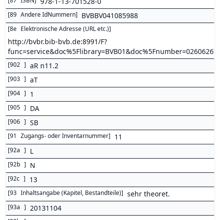
[
87
ISBN
]
978-1-13-701528-0
[
89
Andere IdNummern
]
BVBBV041085988
[
8e
Elektronische Adresse (URL etc.)
]
http://bvbr.bib-bvb.de:8991/F?
func=service&doc%5Flibrary=BVB01&doc%5Fnumber=0260626
[
902
]
aR n11.2
[
903
]
aT
[
904
]
1
[
905
]
DA
[
906
]
SB
[
91
Zugangs- oder Inventarnummer
]
11
[
92a
]
L
[
92b
]
N
[
92c
]
13
[
93
Inhaltsangabe (Kapitel, Bestandteile)
]
sehr theoret.
[
93a
]
20131104