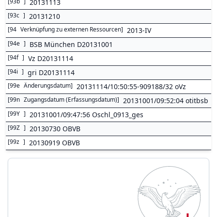
[
93b
]
20131113
[
93c
]
20131210
[
94
Verknüpfung zu externen Ressourcen
]
2013-IV
[
94e
]
BSB München D20131001
[
94f
]
Vz D20131114
[
94i
]
gri D20131114
[
99e
Änderungsdatum
]
20131114/10:50:55-909188/32 oVz
[
99n
Zugangsdatum (Erfassungsdatum)
]
20131001/09:52:04 otitbsb
[
99Y
]
20131001/09:47:56 Oschl_0913_ges
[
99Z
]
20130730 OBVB
[
99z
]
20130919 OBVB