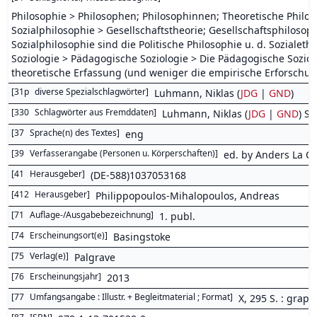
Philosophie > Philosophen; Philosophinnen; Theoretische Philos
Sozialphilosophie > Gesellschaftstheorie; Gesellschaftsphilosop
Sozialphilosophie sind die Politische Philosophie u. d. Sozialeth
Soziologie > Pädagogische Soziologie > Die Pädagogische Soziolog
theoretische Erfassung (und weniger die empirische Erforschun
[
31p
diverse Spezialschlagwörter
]
Luhmann, Niklas (
JDG
|
GND
)
[
330
Schlagwörter aus Fremddaten
]
Luhmann, Niklas (
JDG
|
GND
) So
[
37
Sprache(n) des Textes
]
eng
[
39
Verfasserangabe (Personen u. Körperschaften)
]
ed. by Anders La C
[
41
Herausgeber
]
(DE-588)1037053168
[
412
Herausgeber
]
Philippopoulos-Mihalopoulos, Andreas
[
71
Auflage-/Ausgabebezeichnung
]
1. publ.
[
74
Erscheinungsort(e)
]
Basingstoke
[
75
Verlag(e)
]
Palgrave
[
76
Erscheinungsjahr
]
2013
[
77
Umfangsangabe : Illustr. + Begleitmaterial ; Format
]
X, 295 S. : graph