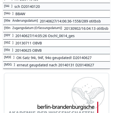
[
94i
]
sch D20140120
[
94o
]
BBAW
[
99e
Änderungsdatum
]
20140627/14:06:36-1558/289 otitbsb
[
99n
Zugangsdatum (Erfassungsdatum)
]
20130902/16:04:13 otitbsb
[
99Y
]
20140627/14:05:26 Oschl_0614_ges
[
99Z
]
20130711 OBVB
[
99z
]
20140625 OBVB
[
M0E
]
OK-Satz 94i, 94f, 94o geupdated! D20140627
[
M0G
]
erneut geupdated nach 20140131 D20140627