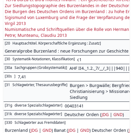
Zur Siedlungstopographie des Burzenlandes in der Deutschorde
Die Burgen des Deutschen Ordens im Burzenland : zu hohe Erw
Sigismund von Luxemburg und die Frage der Verpflanzung des D
Virgil 2013
Numismatische und Schriftquellen über die Rolle von Herman
Petre; Munteanu, Claudiu 2013
[
20
Hauptsachtitel. Körperschaftliche Ergänzung : Zusatz
]
Generalprobe Burzenland : neue Forschungen zur Geschichte 
[
30
Systematik-Notationen, Klassifikation
]
c1
[
30a
Sachgruppen (Grobsystematik)
]
AHF II4._1.2._7/__/_3|||940|||G
[
30s
]
7,41
[
31
Schlagwörter, Thesaurusbegriffe
]
Burgen > Burgwälle; Bergfriede
Christianisierung > Missionare
Siedlung
[
31g
diverse Spezialschlagwörter
]
00403141
[
31k
diverse Spezialschlagwörter
]
Deutscher Orden (
JDG
|
GND
)
[
330
Schlagwörter aus Fremddaten
]
Burzenland (
JDG
|
GND
) Banat (
JDG
|
GND
) Deutscher Orden (
J