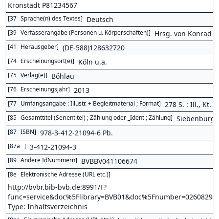
Kronstadt
P81234567
[
37
Sprache(n) des Textes
]
Deutsch
[
39
Verfasserangabe (Personen u. Körperschaften)
]
Hrsg. von Konrad 
[
41
Herausgeber
]
(DE-588)128632720
[
74
Erscheinungsort(e)
]
Köln u.a.
[
75
Verlag(e)
]
Böhlau
[
76
Erscheinungsjahr
]
2013
[
77
Umfangsangabe : Illustr. + Begleitmaterial ; Format
]
278 S. : Ill., Kt
[
85
Gesamttitel (Serientitel) ; Zählung oder _Ident ; Zählung
]
Siebenbürgis
[
87
ISBN
]
978-3-412-21094-6 Pb.
[
87a
]
3-412-21094-3
[
89
Andere IdNummern
]
BVBBV041106674
[
8e
Elektronische Adresse (URL etc.)
]
http://bvbr.bib-bvb.de:8991/F?
func=service&doc%5Flibrary=BVB01&doc%5Fnumber=0260829
Type: Inhaltsverzeichnis