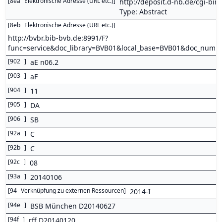
[
8ea
Elektronische Adresse (URL etc.)
]
http://deposit.d-nb.de/cgi-
Type: Abstract
[
8eb
Elektronische Adresse (URL etc.)
]
http://bvbr.bib-bvb.de:8991/F?
func=service&doc_library=BVB01&local_base=BVB01&doc_num
[
902
]
aE n06.2
[
903
]
aF
[
904
]
11
[
905
]
DA
[
906
]
SB
[
92a
]
C
[
92b
]
C
[
92c
]
08
[
93a
]
20140106
[
94
Verknüpfung zu externen Ressourcen
]
2014-I
[
94e
]
BSB München D20140627
[
94f
]
rff D20140120