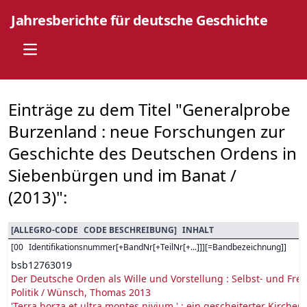
Jahresberichte für deutsche Geschichte
Open main menu
Einträge zu dem Titel "Generalprobe
Burzenland : neue Forschungen zur
Geschichte des Deutschen Ordens in
Siebenbürgen und im Banat /
(2013)":
[
ALLEGRO-CODE
CODE BESCHREIBUNG
]
INHALT
[
00
Identifikationsnummer[+BandNr[+TeilNr[+...]]][=Bandbezeichnung]
]
bsb12763019
Der Deutsche Orden als Wille und Vorstellung : Selbst- und Fre
Politik / Wünsch, Thomas 2013
'Terra borza et ultra montes nivium.' : ein gescheiterter Kirche