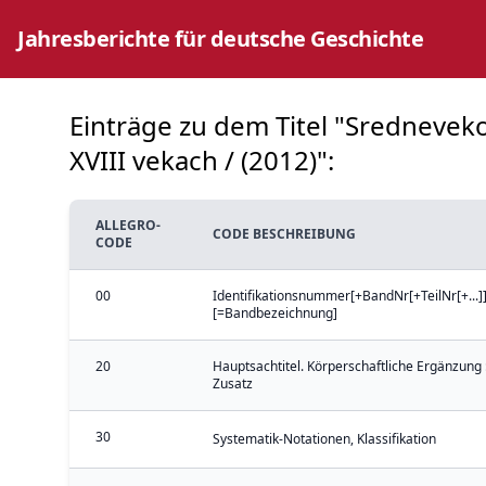
Jahresberichte für deutsche Geschichte
Einträge zu dem Titel "Sredneveko
XVIII vekach / (2012)":
ALLEGRO-
CODE BESCHREIBUNG
CODE
00
Identifikationsnummer[+BandNr[+TeilNr[+...]]
[=Bandbezeichnung]
20
Hauptsachtitel. Körperschaftliche Ergänzung 
Zusatz
30
Systematik-Notationen, Klassifikation