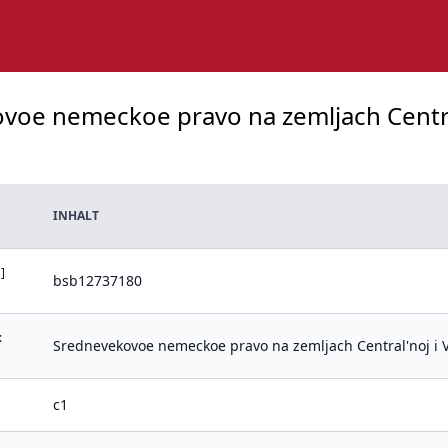
voe nemeckoe pravo na zemljach Central'
INHALT
]
bsb12737180
:
Srednevekovoe nemeckoe pravo na zemljach Central'noj i Vo
c1