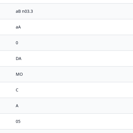
aB n03.3
aA
0
DA
MO
C
A
05