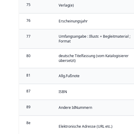
75
Verlag(e)
76
Erscheinungsjahr
77
Umfangsangabe : Illustr. + Begleitmaterial ;
Format
80
deutsche Titelfassung (vom Katalogisierer
übersetzt)
81
Allg.Fußnote
87
ISBN
89
Andere IdNummern
8e
Elektronische Adresse (URL etc.)