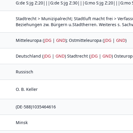
G:de S:jg Z:20|||G:de S:jg Z:30|||G:mo S:jg Z:20|||G:mo S
Stadtrecht > Munizipalrecht; Stadtluft macht frei > Verf
Beziehungen zw. Bürgern u.Stadtherren. Weiteres s. Sachw
Mitteleuropa (
JDG
|
GND
); Ostmitteleuropa (
JDG
|
GND
)
Deutschland (
JDG
|
GND
) Stadtrecht (
JDG
|
GND
) Osteurop
Russisch
O. B. Keller
(DE-588)1035464616
Minsk