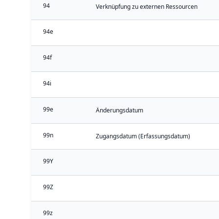
94
Verknüpfung zu externen Ressourcen
94e
94f
94i
99e
Änderungsdatum
99n
Zugangsdatum (Erfassungsdatum)
99Y
99Z
99z