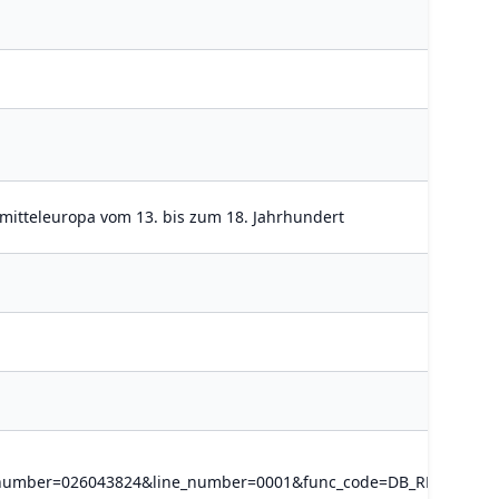
stmitteleuropa vom 13. bis zum 18. Jahrhundert
c_number=026043824&line_number=0001&func_code=DB_RECORDS&