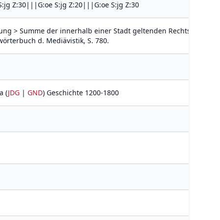
:jg Z:30|||G:oe S:jg Z:20|||G:oe S:jg Z:30
assung > Summe der innerhalb einer Stadt geltenden Rechtsnormeen 
örterbuch d. Mediävistik, S. 780.
a (
JDG
|
GND
) Geschichte 1200-1800