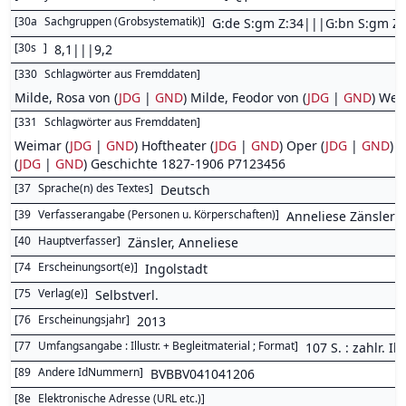
[
30a
Sachgruppen (Grobsystematik)
]
G:de S:gm Z:34|||G:bn S:gm Z:
[
30s
]
8,1|||9,2
[
330
Schlagwörter aus Fremddaten
]
Milde, Rosa von (
JDG
|
GND
) Milde, Feodor von (
JDG
|
GND
) Wei
[
331
Schlagwörter aus Fremddaten
]
Weimar (
JDG
|
GND
) Hoftheater (
JDG
|
GND
) Oper (
JDG
|
GND
) 
(
JDG
|
GND
) Geschichte 1827-1906 P7123456
[
37
Sprache(n) des Textes
]
Deutsch
[
39
Verfasserangabe (Personen u. Körperschaften)
]
Anneliese Zänsler
[
40
Hauptverfasser
]
Zänsler, Anneliese
[
74
Erscheinungsort(e)
]
Ingolstadt
[
75
Verlag(e)
]
Selbstverl.
[
76
Erscheinungsjahr
]
2013
[
77
Umfangsangabe : Illustr. + Begleitmaterial ; Format
]
107 S. : zahlr. Ill.
[
89
Andere IdNummern
]
BVBBV041041206
[
8e
Elektronische Adresse (URL etc.)
]