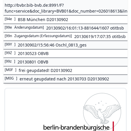
http://bvbr.bib-bvb.de:8991/F?
func=service&doc_library=BVB01&doc_number=026018613&lin
[
94e
]
BSB München D20130902
[
99e
Änderungsdatum
]
20130902/16:01:13-881644/1607 otitbsb
[
99n
Zugangsdatum (Erfassungsdatum)
]
20130619/17:07:35 otitbsb
[
99Y
]
20130902/15:56:46 Oschl_0813_ges
[
99Z
]
20130523 OBVB
[
99z
]
20130801 OBVB
[
M0F
]
frei geupdated! D20130902
[
M0G
]
erneut geupdated nach 20130703 D20130902