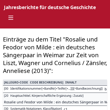
Jahresberichte für deutsche Geschichte
Open main menu
Einträge zu dem Titel "Rosalie und
Feodor von Milde : ein deutsches
Sängerpaar in Weimar zur Zeit von
Liszt, Wagner und Cornelius / Zänsler,
Anneliese (2013)":
[
ALLEGRO-CODE
CODE BESCHREIBUNG
]
INHALT
[
00
Identifikationsnummer[+BandNr[+TeilNr[+...]]][=Bandbezeichnung]
]
bs
[
20
Hauptsachtitel. Körperschaftliche Ergänzung : Zusatz
]
Rosalie und Feodor von Milde : ein deutsches Sängerpaar in Wei
[
30
Systematik-Notationen, Klassifikation
]
c1