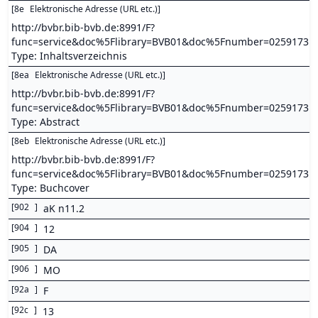
[
8e
Elektronische Adresse (URL etc.)
]
http://bvbr.bib-bvb.de:8991/F?
func=service&doc%5Flibrary=BVB01&doc%5Fnumber=0259173
Type: Inhaltsverzeichnis
[
8ea
Elektronische Adresse (URL etc.)
]
http://bvbr.bib-bvb.de:8991/F?
func=service&doc%5Flibrary=BVB01&doc%5Fnumber=0259173
Type: Abstract
[
8eb
Elektronische Adresse (URL etc.)
]
http://bvbr.bib-bvb.de:8991/F?
func=service&doc%5Flibrary=BVB01&doc%5Fnumber=0259173
Type: Buchcover
[
902
]
aK n11.2
[
904
]
12
[
905
]
DA
[
906
]
MO
[
92a
]
F
[
92c
]
13