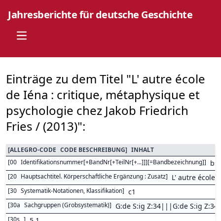
Jahresberichte für deutsche Geschichte
Open main menu
Einträge zu dem Titel "L' autre école
de Iéna : critique, métaphysique et
psychologie chez Jakob Friedrich
Fries / (2013)":
[
ALLEGRO-CODE
CODE BESCHREIBUNG
]
INHALT
[
00
Identifikationsnummer[+BandNr[+TeilNr[+...]]][=Bandbezeichnung]
]
bs
[
20
Hauptsachtitel. Körperschaftliche Ergänzung : Zusatz
]
L' autre école 
[
30
Systematik-Notationen, Klassifikation
]
c1
[
30a
Sachgruppen (Grobsystematik)
]
G:de S:ig Z:34|||G:de S:ig Z:34
[
30s
]
5,1