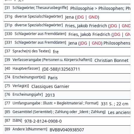
[
31
Schlagwörter, Thesaurusbegriffe
]
Philosophie > Philosophen; Phi
[
31g
diverse Spezialschlagwörter
]
Jena (
JDG
|
GND
)
[
31p
diverse Spezialschlagwörter
]
Fries, Jakob Friedrich (
JDG
|
GND
)
[
330
Schlagwörter aus Fremddaten
]
Fries, Jakob Friedrich (
JDG
|
GN
[
331
Schlagwörter aus Fremddaten
]
Jena (
JDG
|
GND
) Philosophensch
[
37
Sprache(n) des Textes
]
fre
[
39
Verfasserangabe (Personen u. Körperschaften)
]
Christian Bonnet
[
40
Hauptverfasser
]
(DE-588)132563711
[
74
Erscheinungsort(e)
]
Paris
[
75
Verlag(e)
]
Classiques Garnier
[
76
Erscheinungsjahr
]
2013
[
77
Umfangsangabe : Illustr. + Begleitmaterial ; Format
]
331 S. ; 22 cm
[
85
Gesamttitel (Serientitel) ; Zählung oder _Ident ; Zählung
]
Les anciens 
[
87
ISBN
]
978-2-8124-0908-0
[
89
Andere IdNummern
]
BVBBV040938507