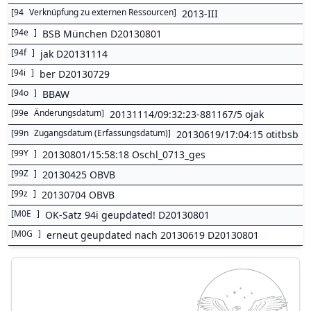
[
94
Verknüpfung zu externen Ressourcen
]
2013-III
[
94e
]
BSB München D20130801
[
94f
]
jak D20131114
[
94i
]
ber D20130729
[
94o
]
BBAW
[
99e
Änderungsdatum
]
20131114/09:32:23-881167/5 ojak
[
99n
Zugangsdatum (Erfassungsdatum)
]
20130619/17:04:15 otitbsb
[
99Y
]
20130801/15:58:18 Oschl_0713_ges
[
99Z
]
20130425 OBVB
[
99z
]
20130704 OBVB
[
M0E
]
OK-Satz 94i geupdated! D20130801
[
M0G
]
erneut geupdated nach 20130619 D20130801