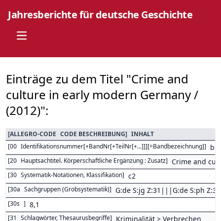
Jahresberichte für deutsche Geschichte
Open main menu
Einträge zu dem Titel "Crime and
culture in early modern Germany /
(2012)":
[
ALLEGRO-CODE
CODE BESCHREIBUNG
]
INHALT
[
00
Identifikationsnummer[+BandNr[+TeilNr[+...]]][=Bandbezeichnung]
]
bs
[
20
Hauptsachtitel. Körperschaftliche Ergänzung : Zusatz
]
Crime and cul
[
30
Systematik-Notationen, Klassifikation
]
c2
[
30a
Sachgruppen (Grobsystematik)
]
G:de S:jg Z:31|||G:de S:ph Z:32
[
30s
]
8,1
[
31
Schlagwörter, Thesaurusbegriffe
]
Kriminalität > Verbrechen