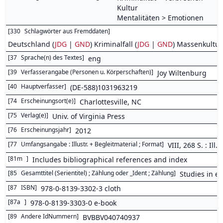
Kultur
Mentalitäten > Emotionen
[
330
Schlagwörter aus Fremddaten
]
Deutschland (
JDG
|
GND
) Kriminalfall (
JDG
|
GND
) Massenkultur
[
37
Sprache(n) des Textes
]
eng
[
39
Verfasserangabe (Personen u. Körperschaften)
]
Joy Wiltenburg
[
40
Hauptverfasser
]
(DE-588)1031963219
[
74
Erscheinungsort(e)
]
Charlottesville, NC
[
75
Verlag(e)
]
Univ. of Virginia Press
[
76
Erscheinungsjahr
]
2012
[
77
Umfangsangabe : Illustr. + Begleitmaterial ; Format
]
VIII, 268 S. : Ill.
[
81m
]
Includes bibliographical references and index
[
85
Gesamttitel (Serientitel) ; Zählung oder _Ident ; Zählung
]
Studies in e
[
87
ISBN
]
978-0-8139-3302-3 cloth
[
87a
]
978-0-8139-3303-0 e-book
[
89
Andere IdNummern
]
BVBBV040740937