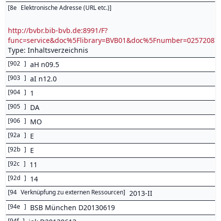
[
8e
Elektronische Adresse (URL etc.)
]
http://bvbr.bib-bvb.de:8991/F?
func=service&doc%5Flibrary=BVB01&doc%5Fnumber=0257208
Type: Inhaltsverzeichnis
[
902
]
aH n09.5
[
903
]
aI n12.0
[
904
]
1
[
905
]
DA
[
906
]
MO
[
92a
]
E
[
92b
]
E
[
92c
]
11
[
92d
]
14
[
94
Verknüpfung zu externen Ressourcen
]
2013-II
[
94e
]
BSB München D20130619
[
94f
]