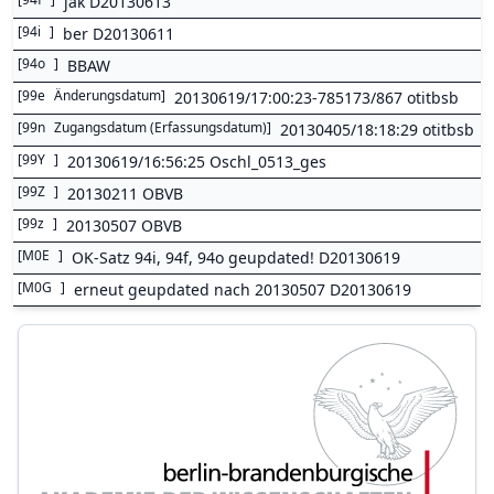
jak D20130613
[
94i
]
ber D20130611
[
94o
]
BBAW
[
99e
Änderungsdatum
]
20130619/17:00:23-785173/867 otitbsb
[
99n
Zugangsdatum (Erfassungsdatum)
]
20130405/18:18:29 otitbsb
[
99Y
]
20130619/16:56:25 Oschl_0513_ges
[
99Z
]
20130211 OBVB
[
99z
]
20130507 OBVB
[
M0E
]
OK-Satz 94i, 94f, 94o geupdated! D20130619
[
M0G
]
erneut geupdated nach 20130507 D20130619