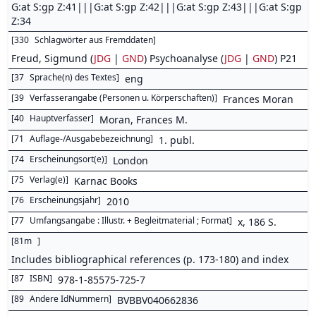
G:at S:gp Z:41|||G:at S:gp Z:42|||G:at S:gp Z:43|||G:at S:gp
Z:34
[
330
Schlagwörter aus Fremddaten
]
Freud, Sigmund (
JDG
|
GND
) Psychoanalyse (
JDG
|
GND
) P21
[
37
Sprache(n) des Textes
]
eng
[
39
Verfasserangabe (Personen u. Körperschaften)
]
Frances Moran
[
40
Hauptverfasser
]
Moran, Frances M.
[
71
Auflage-/Ausgabebezeichnung
]
1. publ.
[
74
Erscheinungsort(e)
]
London
[
75
Verlag(e)
]
Karnac Books
[
76
Erscheinungsjahr
]
2010
[
77
Umfangsangabe : Illustr. + Begleitmaterial ; Format
]
x, 186 S.
[
81m
]
Includes bibliographical references (p. 173-180) and index
[
87
ISBN
]
978-1-85575-725-7
[
89
Andere IdNummern
]
BVBBV040662836