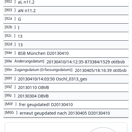
[
902
]
aL n11.2
[
903
]
aN n11.2
[
92a
]
G
[
92b
]
I
[
92c
]
13
[
92d
]
13
[
94e
]
BSB München D20130410
[
99e
Änderungsdatum
]
20130410/14:12:35-873384/1529 otitbsb
[
99n
Zugangsdatum (Erfassungsdatum)
]
20130405/18:16:39 otitbsb
[
99Y
]
20130410/14:03:50 Oschl_0313_ges
[
99Z
]
20130110 OBVB
[
99z
]
20130304 OBVB
[
M0F
]
frei geupdated! D20130410
[
M0G
]
erneut geupdated nach 20130405 D20130410