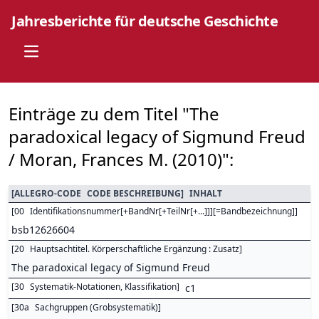
Jahresberichte für deutsche Geschichte
Open main menu
Einträge zu dem Titel "The
paradoxical legacy of Sigmund Freud
/ Moran, Frances M. (2010)":
[
ALLEGRO-CODE
CODE BESCHREIBUNG
]
INHALT
[
00
Identifikationsnummer[+BandNr[+TeilNr[+...]]][=Bandbezeichnung]
]
bsb12626604
[
20
Hauptsachtitel. Körperschaftliche Ergänzung : Zusatz
]
The paradoxical legacy of Sigmund Freud
[
30
Systematik-Notationen, Klassifikation
]
c1
[
30a
Sachgruppen (Grobsystematik)
]