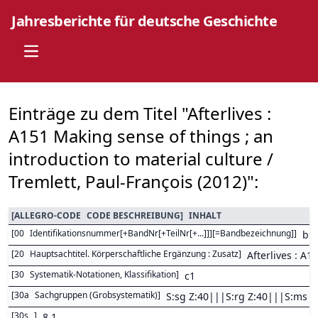
Jahresberichte für deutsche Geschichte
Open main menu
Einträge zu dem Titel "Afterlives :
A151 Making sense of things ; an
introduction to material culture /
Tremlett, Paul-François (2012)":
[
ALLEGRO-CODE
CODE BESCHREIBUNG
]
INHALT
[
00
Identifikationsnummer[+BandNr[+TeilNr[+...]]][=Bandbezeichnung]
]
bs
[
20
Hauptsachtitel. Körperschaftliche Ergänzung : Zusatz
]
Afterlives : A1
[
30
Systematik-Notationen, Klassifikation
]
c1
[
30a
Sachgruppen (Grobsystematik)
]
S:sg Z:40|||S:rg Z:40|||S:ms Z
[
30s
]
8,1