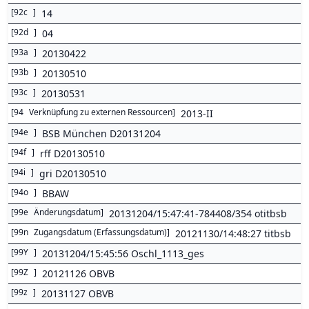
[
92c
]
14
[
92d
]
04
[
93a
]
20130422
[
93b
]
20130510
[
93c
]
20130531
[
94
Verknüpfung zu externen Ressourcen
]
2013-II
[
94e
]
BSB München D20131204
[
94f
]
rff D20130510
[
94i
]
gri D20130510
[
94o
]
BBAW
[
99e
Änderungsdatum
]
20131204/15:47:41-784408/354 otitbsb
[
99n
Zugangsdatum (Erfassungsdatum)
]
20121130/14:48:27 titbsb
[
99Y
]
20131204/15:45:56 Oschl_1113_ges
[
99Z
]
20121126 OBVB
[
99z
]
20131127 OBVB