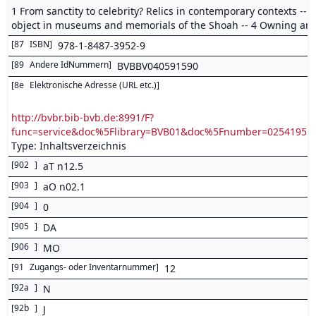
1 From sanctity to celebrity? Relics in contemporary contexts -- 2
object in museums and memorials of the Shoah -- 4 Owning and
[
87
ISBN
]
978-1-8487-3952-9
[
89
Andere IdNummern
]
BVBBV040591590
[
8e
Elektronische Adresse (URL etc.)
]
http://bvbr.bib-bvb.de:8991/F?
func=service&doc%5Flibrary=BVB01&doc%5Fnumber=0254195
Type: Inhaltsverzeichnis
[
902
]
aT n12.5
[
903
]
aO n02.1
[
904
]
0
[
905
]
DA
[
906
]
MO
[
91
Zugangs- oder Inventarnummer
]
12
[
92a
]
N
[
92b
]
J