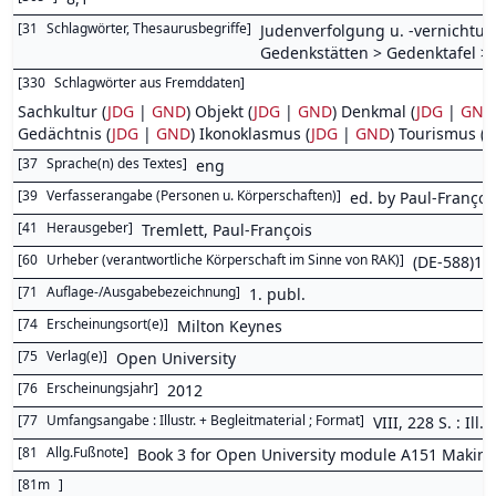
[
31
Schlagwörter, Thesaurusbegriffe
]
Judenverfolgung u. -vernichtun
Gedenkstätten > Gedenktafel >
[
330
Schlagwörter aus Fremddaten
]
Sachkultur (
JDG
|
GND
) Objekt
(
JDG
|
GND
) Denkmal (
JDG
|
GND
Gedächtnis (
JDG
|
GND
) Ikonoklasmus (
JDG
|
GND
) Tourismus (
J
[
37
Sprache(n) des Textes
]
eng
[
39
Verfasserangabe (Personen u. Körperschaften)
]
ed. by Paul-Françoi
[
41
Herausgeber
]
Tremlett, Paul-François
[
60
Urheber (verantwortliche Körperschaft im Sinne von RAK)
]
(DE-588)10
[
71
Auflage-/Ausgabebezeichnung
]
1. publ.
[
74
Erscheinungsort(e)
]
Milton Keynes
[
75
Verlag(e)
]
Open University
[
76
Erscheinungsjahr
]
2012
[
77
Umfangsangabe : Illustr. + Begleitmaterial ; Format
]
VIII, 228 S. : Ill., 
[
81
Allg.Fußnote
]
Book 3 for Open University module A151 Making s
[
81m
]