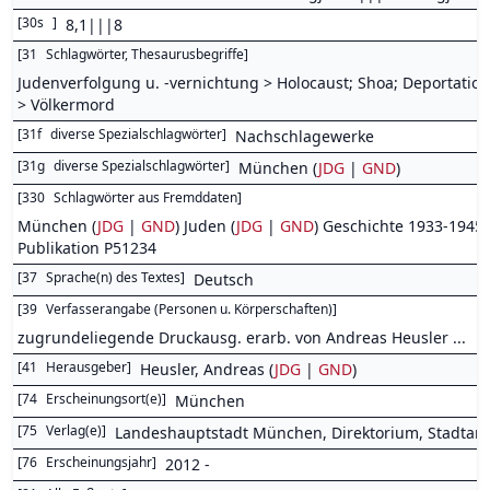
[
30s
]
8,1|||8
[
31
Schlagwörter, Thesaurusbegriffe
]
Judenverfolgung u. -vernichtung > Holocaust; Shoa; Deportation
> Völkermord
[
31f
diverse Spezialschlagwörter
]
Nachschlagewerke
[
31g
diverse Spezialschlagwörter
]
München (
JDG
|
GND
)
[
330
Schlagwörter aus Fremddaten
]
München (
JDG
|
GND
) Juden (
JDG
|
GND
) Geschichte 1933-1945 
Publikation P51234
[
37
Sprache(n) des Textes
]
Deutsch
[
39
Verfasserangabe (Personen u. Körperschaften)
]
zugrundeliegende Druckausg. erarb. von Andreas Heusler ...
[
41
Herausgeber
]
Heusler, Andreas (
JDG
|
GND
)
[
74
Erscheinungsort(e)
]
München
[
75
Verlag(e)
]
Landeshauptstadt München, Direktorium, Stadtarc
[
76
Erscheinungsjahr
]
2012 -