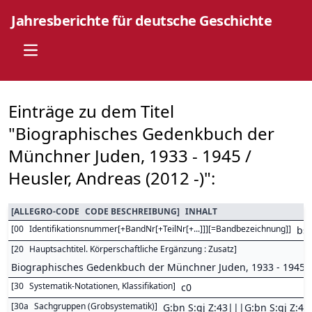
Jahresberichte für deutsche Geschichte
Open main menu
Einträge zu dem Titel
"Biographisches Gedenkbuch der
Münchner Juden, 1933 - 1945 /
Heusler, Andreas (2012 -)":
[
ALLEGRO-CODE
CODE BESCHREIBUNG
]
INHALT
[
00
Identifikationsnummer[+BandNr[+TeilNr[+...]]][=Bandbezeichnung]
]
bs
[
20
Hauptsachtitel. Körperschaftliche Ergänzung : Zusatz
]
Biographisches Gedenkbuch der Münchner Juden, 1933 - 1945
[
30
Systematik-Notationen, Klassifikation
]
c0
[
30a
Sachgruppen (Grobsystematik)
]
G:bn S:gj Z:43|||G:bn S:gj Z:44