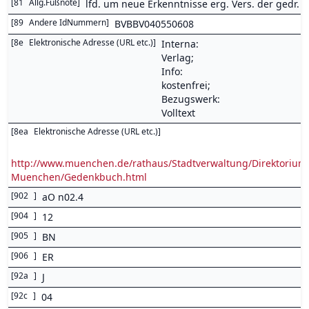
[
81
Allg.Fußnote
]
lfd. um neue Erkenntnisse erg. Vers. der gedr. 
[
89
Andere IdNummern
]
BVBBV040550608
[
8e
Elektronische Adresse (URL etc.)
]
Interna:
Verlag;
Info:
kostenfrei;
Bezugswerk:
Volltext
[
8ea
Elektronische Adresse (URL etc.)
]
http://www.muenchen.de/rathaus/Stadtverwaltung/Direktorium/
Muenchen/Gedenkbuch.html
[
902
]
aO n02.4
[
904
]
12
[
905
]
BN
[
906
]
ER
[
92a
]
J
[
92c
]
04