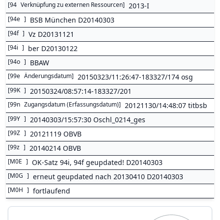
[
94
Verknüpfung zu externen Ressourcen
]
2013-I
[
94e
]
BSB München D20140303
[
94f
]
Vz D20131121
[
94i
]
ber D20130122
[
94o
]
BBAW
[
99e
Änderungsdatum
]
20150323/11:26:47-183327/174 osg
[
99K
]
20150324/08:57:14-183327/201
[
99n
Zugangsdatum (Erfassungsdatum)
]
20121130/14:48:07 titbsb
[
99Y
]
20140303/15:57:30 Oschl_0214_ges
[
99Z
]
20121119 OBVB
[
99z
]
20140214 OBVB
[
M0E
]
OK-Satz 94i, 94f geupdated! D20140303
[
M0G
]
erneut geupdated nach 20130410 D20140303
[
M0H
]
fortlaufend