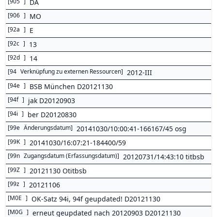
[
905
]
DA
[
906
]
MO
[
92a
]
E
[
92c
]
13
[
92d
]
14
[
94
Verknüpfung zu externen Ressourcen
]
2012-III
[
94e
]
BSB München D20121130
[
94f
]
jak D20120903
[
94i
]
ber D20120830
[
99e
Änderungsdatum
]
20141030/10:00:41-166167/45 osg
[
99K
]
20141030/16:07:21-184400/59
[
99n
Zugangsdatum (Erfassungsdatum)
]
20120731/14:43:10 titbsb
[
99Z
]
20121130 Otitbsb
[
99z
]
20121106
[
M0E
]
OK-Satz 94i, 94f geupdated! D20121130
[
M0G
]
erneut geupdated nach 20120903 D20121130