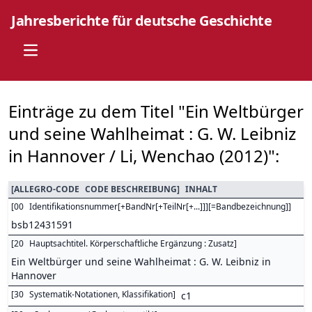
Jahresberichte für deutsche Geschichte
Open main menu
Einträge zu dem Titel "Ein Weltbürger
und seine Wahlheimat : G. W. Leibniz
in Hannover / Li, Wenchao (2012)":
[
ALLEGRO-CODE
CODE BESCHREIBUNG
]
INHALT
[
00
Identifikationsnummer[+BandNr[+TeilNr[+...]]][=Bandbezeichnung]
]
bsb12431591
[
20
Hauptsachtitel. Körperschaftliche Ergänzung : Zusatz
]
Ein Weltbürger und seine Wahlheimat : G. W. Leibniz in
Hannover
[
30
Systematik-Notationen, Klassifikation
]
c1