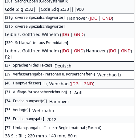
[
30a
Sachgruppen (Grobsystematik)
]
G:de S:ig Z:32|||G:de S:ig Z:33|||900
[
31g
diverse Spezialschlagwörter
]
Hannover (
JDG
|
GND
)
[
31p
diverse Spezialschlagwörter
]
Leibniz, Gottfried Wilhelm (
JDG
|
GND
)
[
330
Schlagwörter aus Fremddaten
]
Leibniz, Gottfried Wilhelm (
JDG
|
GND
) Hannover (
JDG
|
GND
)
P21
[
37
Sprache(n) des Textes
]
Deutsch
[
39
Verfasserangabe (Personen u. Körperschaften)
]
Wenchao Li
[
40
Hauptverfasser
]
Li, Wenchao (
JDG
|
GND
)
[
71
Auflage-/Ausgabebezeichnung
]
1. Aufl.
[
74
Erscheinungsort(e)
]
Hannover
[
75
Verlag(e)
]
Wehrhahn
[
76
Erscheinungsjahr
]
2012
[
77
Umfangsangabe : Illustr. + Begleitmaterial ; Format
]
38 S. : Ill. ; 220 mm x 140 mm, 80 g