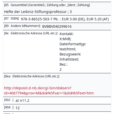
[
85
Gesamttitel (Serientitel) ; Zählung oder _Ident ; Zählung
]
Hefte der Leibniz-Stiftungsprofessur ; 3
[
87
ISBN
]
978-3-86525-503-7 Pb. : EUR 5.00 (DE), EUR 5.20 (AT)
[
89
Andere IdNummern
]
BVBBV040299616
[
8e
Elektronische Adresse (URL etc.)
]
Kontakt:
X:MVB;
Dateiformattyp:
text/html;
Bezugswerk:
Inhaltstext;
Bez.:
2
[
8ea
Elektronische Adresse (URL etc.)
]
http://deposit.d-nb.de/cgi-bin/dokserv?
id=4067794&prov=M&dok%5Fvar=1&dok%5Fext=htm
[
902
]
aI n11.2
[
904
]
12