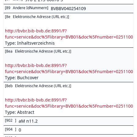
[
89
Andere IdNummern
]
BVBBV040254109
[
8e
Elektronische Adresse (URL etc.)
]
http://bvbr.bib-bvb.de:8991/F?
func=service&doc%5Flibrary=BVB01&doc%5Fnumber=0251100
Type: Inhaltsverzeichnis
[
8ea
Elektronische Adresse (URL etc.)
]
http://bvbr.bib-bvb.de:8991/F?
func=service&doc%5Flibrary=BVB01&doc%5Fnumber=0251100
Type: Buchcover
[
8eb
Elektronische Adresse (URL etc.)
]
http://bvbr.bib-bvb.de:8991/F?
func=service&doc%5Flibrary=BVB01&doc%5Fnumber=0251100
Type: Abstract
[
902
]
aM n11.2
[
904
]
0