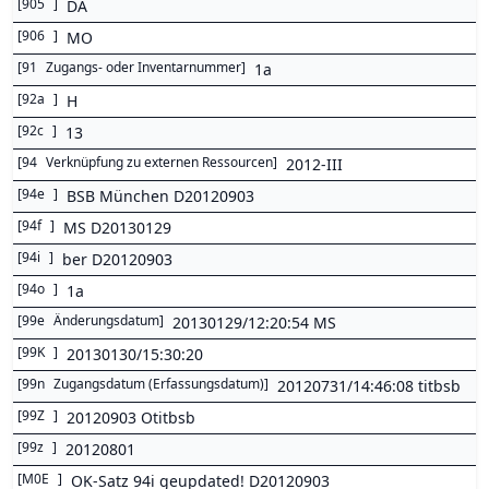
[
905
]
DA
[
906
]
MO
[
91
Zugangs- oder Inventarnummer
]
1a
[
92a
]
H
[
92c
]
13
[
94
Verknüpfung zu externen Ressourcen
]
2012-III
[
94e
]
BSB München D20120903
[
94f
]
MS D20130129
[
94i
]
ber D20120903
[
94o
]
1a
[
99e
Änderungsdatum
]
20130129/12:20:54 MS
[
99K
]
20130130/15:30:20
[
99n
Zugangsdatum (Erfassungsdatum)
]
20120731/14:46:08 titbsb
[
99Z
]
20120903 Otitbsb
[
99z
]
20120801
[
M0E
]
OK-Satz 94i geupdated! D20120903