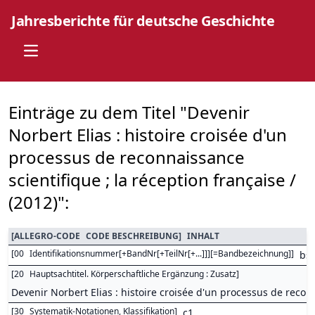
Jahresberichte für deutsche Geschichte
Open main menu
Einträge zu dem Titel "Devenir
Norbert Elias : histoire croisée d'un
processus de reconnaissance
scientifique ; la réception française /
(2012)":
[
ALLEGRO-CODE
CODE BESCHREIBUNG
]
INHALT
[
00
Identifikationsnummer[+BandNr[+TeilNr[+...]]][=Bandbezeichnung]
]
bs
[
20
Hauptsachtitel. Körperschaftliche Ergänzung : Zusatz
]
Devenir Norbert Elias : histoire croisée d'un processus de reconn
[
30
Systematik-Notationen, Klassifikation
]
c1