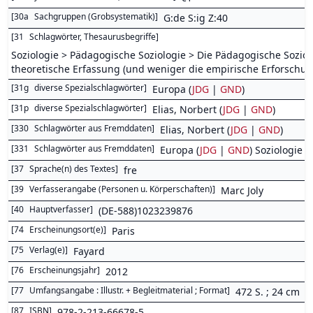
[
30a
Sachgruppen (Grobsystematik)
]
G:de S:ig Z:40
[
31
Schlagwörter, Thesaurusbegriffe
]
Soziologie > Pädagogische Soziologie > Die Pädagogische Soziolog
theoretische Erfassung (und weniger die empirische Erforschun
[
31g
diverse Spezialschlagwörter
]
Europa (
JDG
|
GND
)
[
31p
diverse Spezialschlagwörter
]
Elias, Norbert (
JDG
|
GND
)
[
330
Schlagwörter aus Fremddaten
]
Elias, Norbert (
JDG
|
GND
)
[
331
Schlagwörter aus Fremddaten
]
Europa (
JDG
|
GND
) Soziologie (
[
37
Sprache(n) des Textes
]
fre
[
39
Verfasserangabe (Personen u. Körperschaften)
]
Marc Joly
[
40
Hauptverfasser
]
(DE-588)1023239876
[
74
Erscheinungsort(e)
]
Paris
[
75
Verlag(e)
]
Fayard
[
76
Erscheinungsjahr
]
2012
[
77
Umfangsangabe : Illustr. + Begleitmaterial ; Format
]
472 S. ; 24 cm
[
87
ISBN
]
978-2-213-66678-5