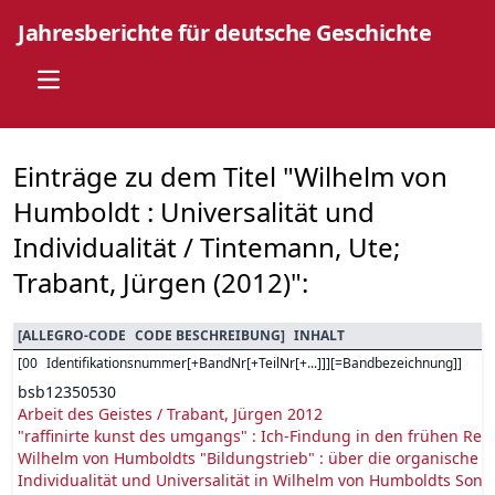
Jahresberichte für deutsche Geschichte
Open main menu
Einträge zu dem Titel "Wilhelm von
Humboldt : Universalität und
Individualität / Tintemann, Ute;
Trabant, Jürgen (2012)":
[
ALLEGRO-CODE
CODE BESCHREIBUNG
]
INHALT
[
00
Identifikationsnummer[+BandNr[+TeilNr[+...]]][=Bandbezeichnung]
]
bsb12350530
Arbeit des Geistes / Trabant, Jürgen 2012
"raffinirte kunst des umgangs" : Ich-Findung in den frühen Re
Wilhelm von Humboldts "Bildungstrieb" : über die organische N
Individualität und Universalität in Wilhelm von Humboldts Sone