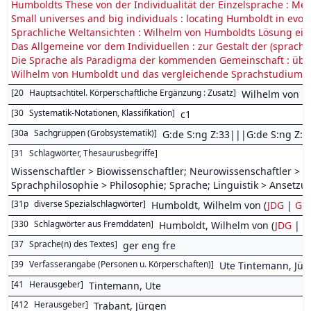
Humboldts These von der Individualität der Einzelsprache : Me
Small universes and big individuals : locating Humboldt in evolv
Sprachliche Weltansichten : Wilhelm von Humboldts Lösung eines
Das Allgemeine vor dem Individuellen : zur Gestalt der (sprach
Die Sprache als Paradigma der kommenden Gemeinschaft : über 
Wilhelm von Humboldt und das vergleichende Sprachstudium : e
[
20
Hauptsachtitel. Körperschaftliche Ergänzung : Zusatz
]
Wilhelm von Hu
[
30
Systematik-Notationen, Klassifikation
]
c1
[
30a
Sachgruppen (Grobsystematik)
]
G:de S:ng Z:33|||G:de S:ng Z:3
[
31
Schlagwörter, Thesaurusbegriffe
]
Wissenschaftler > Biowissenschaftler; Neurowissenschaftler > Ak
Sprachphilosophie > Philosophie; Sprache; Linguistik > Ansetz
[
31p
diverse Spezialschlagwörter
]
Humboldt, Wilhelm von (
JDG
|
GN
[
330
Schlagwörter aus Fremddaten
]
Humboldt, Wilhelm von (
JDG
|
G
[
37
Sprache(n) des Textes
]
ger eng fre
[
39
Verfasserangabe (Personen u. Körperschaften)
]
Ute Tintemann, Jür
[
41
Herausgeber
]
Tintemann, Ute
[
412
Herausgeber
]
Trabant, Jürgen