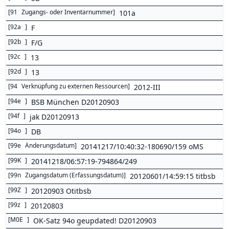
[
91
Zugangs- oder Inventarnummer
]
101a
[
92a
]
F
[
92b
]
F/G
[
92c
]
13
[
92d
]
13
[
94
Verknüpfung zu externen Ressourcen
]
2012-III
[
94e
]
BSB München D20120903
[
94f
]
jak D20120913
[
94o
]
DB
[
99e
Änderungsdatum
]
20141217/10:40:32-180690/159 oMS
[
99K
]
20141218/06:57:19-794864/249
[
99n
Zugangsdatum (Erfassungsdatum)
]
20120601/14:59:15 titbsb
[
99Z
]
20120903 Otitbsb
[
99z
]
20120803
[
M0E
]
OK-Satz 94o geupdated! D20120903