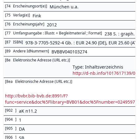
[
74
Erscheinungsort(e)
]
München u.a.
[
75
Verlag(e)
]
Fink
[
76
Erscheinungsjahr
]
2012
[
77
Umfangsangabe : Illustr. + Begleitmaterial ; Format
]
238 S. : graph. D
[
87
ISBN
]
978-3-7705-5292-4 Gb. : EUR 24.90 (DE), EUR 25.60 (AT), s
[
89
Andere IdNummern
]
BVBBV040103274
[
8e
Elektronische Adresse (URL etc.)
]
Type: Inhaltsverzeichnis
http://d-nb.info/1017617139/04
[
8ea
Elektronische Adresse (URL etc.)
]
http://bvbr.bib-bvb.de:8991/F?
func=service&doc%5Flibrary=BVB01&doc%5Fnumber=0249597
[
902
]
aK n11.2
[
904
]
1
[
905
]
DA
[
906
]
SB