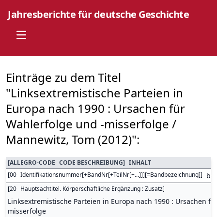
Jahresberichte für deutsche Geschichte
Open main menu
Einträge zu dem Titel
"Linksextremistische Parteien in
Europa nach 1990 : Ursachen für
Wahlerfolge und -misserfolge /
Mannewitz, Tom (2012)":
[
ALLEGRO-CODE
CODE BESCHREIBUNG
]
INHALT
[
00
Identifikationsnummer[+BandNr[+TeilNr[+...]]][=Bandbezeichnung]
]
bs
[
20
Hauptsachtitel. Körperschaftliche Ergänzung : Zusatz
]
Linksextremistische Parteien in Europa nach 1990 : Ursachen fü
misserfolge