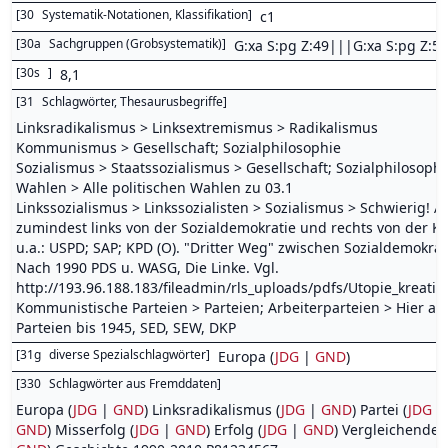
[
30
Systematik-Notationen, Klassifikation
]
c1
[
30a
Sachgruppen (Grobsystematik)
]
G:xa S:pg Z:49|||G:xa S:pg Z:51
[
30s
]
8,1
[
31
Schlagwörter, Thesaurusbegriffe
]
Linksradikalismus > Linksextremismus > Radikalismus
Kommunismus > Gesellschaft; Sozialphilosophie
Sozialismus > Staatssozialismus > Gesellschaft; Sozialphilosophi
Wahlen > Alle politischen Wahlen zu 03.1
Linkssozialismus > Linkssozialisten > Sozialismus > Schwierig! Al
zumindest links von der Sozialdemokratie und rechts von der K
u.a.: USPD; SAP; KPD (O). "Dritter Weg" zwischen Sozialdemokrat
Nach 1990 PDS u. WASG, Die Linke. Vgl.
http://193.96.188.183/fileadmin/rls_uploads/pdfs/Utopie_kreat
Kommunistische Parteien > Parteien; Arbeiterparteien > Hier a
Parteien bis 1945, SED, SEW, DKP
[
31g
diverse Spezialschlagwörter
]
Europa (
JDG
|
GND
)
[
330
Schlagwörter aus Fremddaten
]
Europa (
JDG
|
GND
) Linksradikalismus (
JDG
|
GND
) Partei (
JDG
|
GND
) Misserfolg (
JDG
|
GND
) Erfolg (
JDG
|
GND
) Vergleichende 