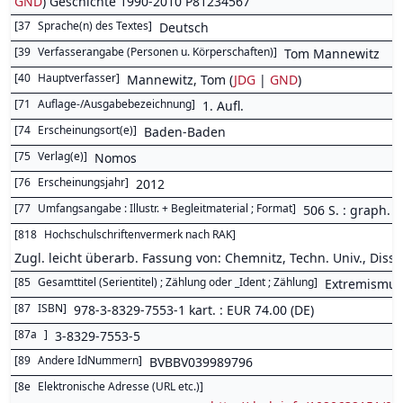
GND
) Geschichte 1990-2010 P81234567
[
37
Sprache(n) des Textes
]
Deutsch
[
39
Verfasserangabe (Personen u. Körperschaften)
]
Tom Mannewitz
[
40
Hauptverfasser
]
Mannewitz, Tom (
JDG
|
GND
)
[
71
Auflage-/Ausgabebezeichnung
]
1. Aufl.
[
74
Erscheinungsort(e)
]
Baden-Baden
[
75
Verlag(e)
]
Nomos
[
76
Erscheinungsjahr
]
2012
[
77
Umfangsangabe : Illustr. + Begleitmaterial ; Format
]
506 S. : graph. D
[
818
Hochschulschriftenvermerk nach RAK
]
Zugl. leicht überarb. Fassung von: Chemnitz, Techn. Univ., Diss.
[
85
Gesamttitel (Serientitel) ; Zählung oder _Ident ; Zählung
]
Extremismus
[
87
ISBN
]
978-3-8329-7553-1 kart. : EUR 74.00 (DE)
[
87a
]
3-8329-7553-5
[
89
Andere IdNummern
]
BVBBV039989796
[
8e
Elektronische Adresse (URL etc.)
]