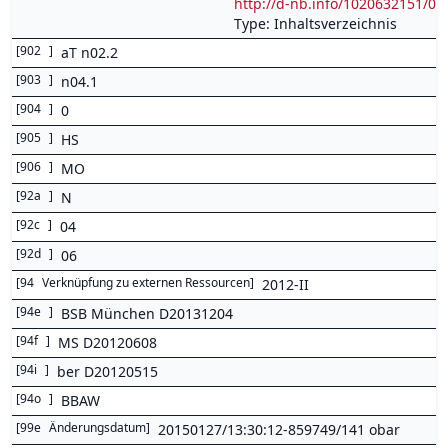
http://d-nb.info/1020632151/04
Type: Inhaltsverzeichnis
[
902
]
aT n02.2
[
903
]
n04.1
[
904
]
0
[
905
]
HS
[
906
]
MO
[
92a
]
N
[
92c
]
04
[
92d
]
06
[
94
Verknüpfung zu externen Ressourcen
]
2012-II
[
94e
]
BSB München D20131204
[
94f
]
MS D20120608
[
94i
]
ber D20120515
[
94o
]
BBAW
[
99e
Änderungsdatum
]
20150127/13:30:12-859749/141 obar