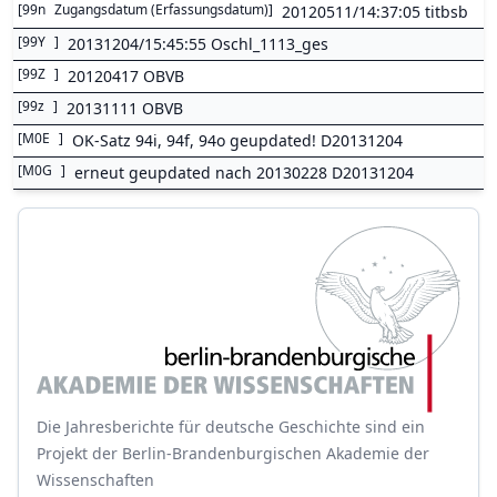
[
99n
Zugangsdatum (Erfassungsdatum)
]
20120511/14:37:05 titbsb
[
99Y
]
20131204/15:45:55 Oschl_1113_ges
[
99Z
]
20120417 OBVB
[
99z
]
20131111 OBVB
[
M0E
]
OK-Satz 94i, 94f, 94o geupdated! D20131204
[
M0G
]
erneut geupdated nach 20130228 D20131204
Die Jahresberichte für deutsche Geschichte sind ein
Projekt der Berlin-Brandenburgischen Akademie der
Wissenschaften