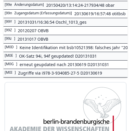
[
99e
Änderungsdatum
]
20150420/13:14:24-217934/48 obar
[
99n
Zugangsdatum (Erfassungsdatum)
]
20130619/16:57:48 otitbsb
[
99Y
]
20131031/16:36:54 Oschl_1013_ges
[
99Z
]
20120207 OBVB
[
99z
]
20131017 OBVB
[
M0D
]
Keine Identifikation mit bsb10521398: falsches Jahr "20
[
M0E
]
OK-Satz 94i, 94f geupdated! D20131031
[
M0G
]
erneut geupdated nach 20130619 D20131031
[
M0I
]
Zugriffe via i978-3-934085-27-5 D20130619