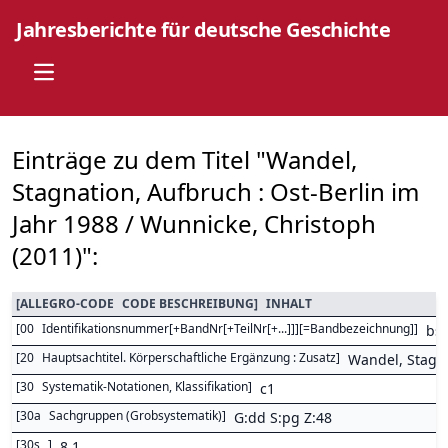
Jahresberichte für deutsche Geschichte
Open main menu
Einträge zu dem Titel "Wandel,
Stagnation, Aufbruch : Ost-Berlin im
Jahr 1988 / Wunnicke, Christoph
(2011)":
[
ALLEGRO-CODE
CODE BESCHREIBUNG
]
INHALT
[
00
Identifikationsnummer[+BandNr[+TeilNr[+...]]][=Bandbezeichnung]
]
bs
[
20
Hauptsachtitel. Körperschaftliche Ergänzung : Zusatz
]
Wandel, Stagna
[
30
Systematik-Notationen, Klassifikation
]
c1
[
30a
Sachgruppen (Grobsystematik)
]
G:dd S:pg Z:48
[
30s
]
8,1