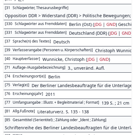
[
31
Schlagwörter, Thesaurusbegriffe
]
Opposition DDR > Widerstand (DDR) > Politische Bewegungen; Po
[
330
Schlagwörter aus Fremddaten
]
Berlin (Ost) (
JDG
|
GND
) Geschic
[
331
Schlagwörter aus Fremddaten
]
Deutschland (DDR) (
JDG
|
GND
) 
[
37
Sprache(n) des Textes
]
Deutsch
[
39
Verfasserangabe (Personen u. Körperschaften)
]
Christoph Wunnick
[
40
Hauptverfasser
]
Wunnicke, Christoph (
JDG
|
GND
)
[
71
Auflage-/Ausgabebezeichnung
]
3., unveränd. Aufl.
[
74
Erscheinungsort(e)
]
Berlin
[
75
Verlag(e)
]
Der Berliner Landesbeauftragte für die Unterlage
[
76
Erscheinungsjahr
]
2011
[
77
Umfangsangabe : Illustr. + Begleitmaterial ; Format
]
139 S. ; 21 cm
[
81
Allg.Fußnote
]
Literaturverz. S. 135 - 138
[
85
Gesamttitel (Serientitel) ; Zählung oder _Ident ; Zählung
]
Schriftenreihe des Berliner Landesbeauftragten für die Unterla