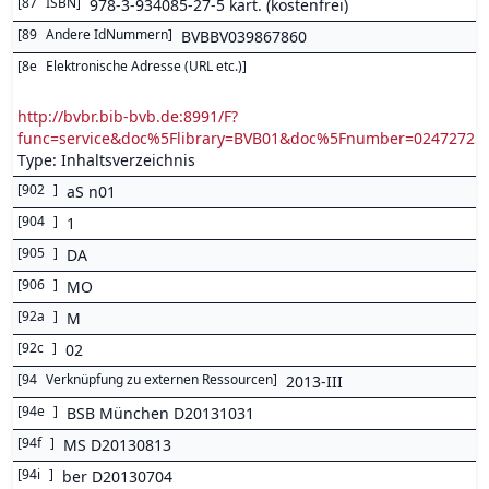
[
87
ISBN
]
978-3-934085-27-5 kart. (kostenfrei)
[
89
Andere IdNummern
]
BVBBV039867860
[
8e
Elektronische Adresse (URL etc.)
]
http://bvbr.bib-bvb.de:8991/F?
func=service&doc%5Flibrary=BVB01&doc%5Fnumber=0247272
Type: Inhaltsverzeichnis
[
902
]
aS n01
[
904
]
1
[
905
]
DA
[
906
]
MO
[
92a
]
M
[
92c
]
02
[
94
Verknüpfung zu externen Ressourcen
]
2013-III
[
94e
]
BSB München D20131031
[
94f
]
MS D20130813
[
94i
]
ber D20130704