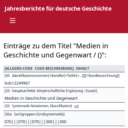
Jahresberichte für deutsche Geschichte
Open main menu
Einträge zu dem Titel "Medien in
Geschichte und Gegenwart / ()":
[
ALLEGRO-CODE
CODE BESCHREIBUNG
]
INHALT
[
00
Identifikationsnummer[+BandNr[+TeilNr[+...]]][=Bandbezeichnung]
]
bsb12249967
[
20
Hauptsachtitel. Körperschaftliche Ergänzung : Zusatz
]
Medien in Geschichte und Gegenwart
[
30
Systematik-Notationen, Klassifikation
]
c0
[
30a
Sachgruppen (Grobsystematik)
]
070|||070|||070|||300|||300