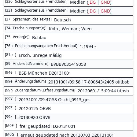
[
330
Schlagwörter aus Fremddaten
]
Medien (
JDG
|
GND
)
[
331
Schlagwörter aus Fremddaten
]
Medien (
JDG
|
GND
)
[
37
Sprache(n) des Textes
]
Deutsch
[
74
Erscheinungsort(e)
]
Köln ; Weimar ; Wien
[
75
Verlag(e)
]
Böhlau
[
76p
Erscheinungsangaben Ersch.Verlauf
]
1.1994 -
[
81p
]
Ersch. unregelmäßig
[
89
Andere IdNummern
]
BVBBV035419058
[
94e
]
BSB München D20131001
[
99e
Änderungsdatum
]
20131001/09:58:17-800643/2405 otitbsb
[
99n
Zugangsdatum (Erfassungsdatum)
]
20120601/15:09:44 titbsb
[
99Y
]
20131001/09:47:58 Oschl_0913_ges
[
99Z
]
20120125 OBVB
[
99z
]
20130920 OBVB
[
M0F
]
frei geupdated! D20131001
[
M0G
]
erneut geupdated nach 20130703 D20131001