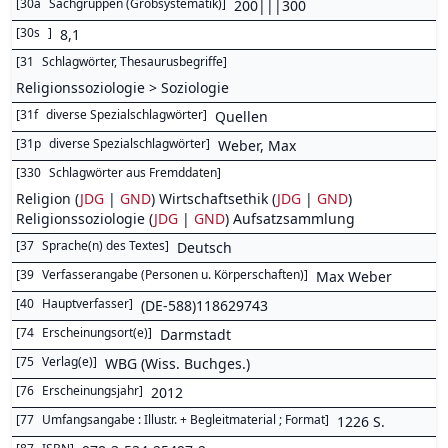
[
30a
Sachgruppen (Grobsystematik)
]
200|||300
[
30s
]
8,1
[
31
Schlagwörter, Thesaurusbegriffe
]
Religionssoziologie > Soziologie
[
31f
diverse Spezialschlagwörter
]
Quellen
[
31p
diverse Spezialschlagwörter
]
Weber, Max
[
330
Schlagwörter aus Fremddaten
]
Religion (
JDG
|
GND
) Wirtschaftsethik (
JDG
|
GND
)
Religionssoziologie (
JDG
|
GND
) Aufsatzsammlung
[
37
Sprache(n) des Textes
]
Deutsch
[
39
Verfasserangabe (Personen u. Körperschaften)
]
Max Weber
[
40
Hauptverfasser
]
(DE-588)118629743
[
74
Erscheinungsort(e)
]
Darmstadt
[
75
Verlag(e)
]
WBG (Wiss. Buchges.)
[
76
Erscheinungsjahr
]
2012
[
77
Umfangsangabe : Illustr. + Begleitmaterial ; Format
]
1226 S.