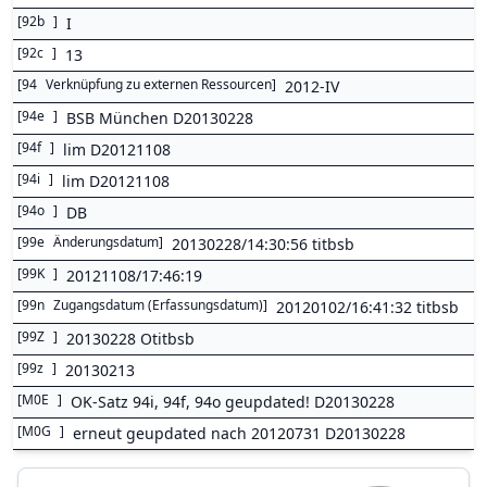
[
92b
]
I
[
92c
]
13
[
94
Verknüpfung zu externen Ressourcen
]
2012-IV
[
94e
]
BSB München D20130228
[
94f
]
lim D20121108
[
94i
]
lim D20121108
[
94o
]
DB
[
99e
Änderungsdatum
]
20130228/14:30:56 titbsb
[
99K
]
20121108/17:46:19
[
99n
Zugangsdatum (Erfassungsdatum)
]
20120102/16:41:32 titbsb
[
99Z
]
20130228 Otitbsb
[
99z
]
20130213
[
M0E
]
OK-Satz 94i, 94f, 94o geupdated! D20130228
[
M0G
]
erneut geupdated nach 20120731 D20130228