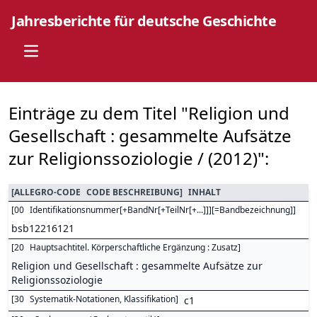
Jahresberichte für deutsche Geschichte
Open main menu
Einträge zu dem Titel "Religion und
Gesellschaft : gesammelte Aufsätze
zur Religionssoziologie / (2012)":
[
ALLEGRO-CODE
CODE BESCHREIBUNG
]
INHALT
[
00
Identifikationsnummer[+BandNr[+TeilNr[+...]]][=Bandbezeichnung]
]
bsb12216121
[
20
Hauptsachtitel. Körperschaftliche Ergänzung : Zusatz
]
Religion und Gesellschaft : gesammelte Aufsätze zur
Religionssoziologie
[
30
Systematik-Notationen, Klassifikation
]
c1