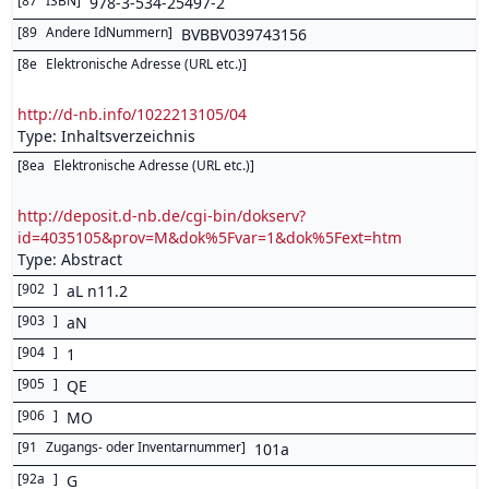
[
87
ISBN
]
978-3-534-25497-2
[
89
Andere IdNummern
]
BVBBV039743156
[
8e
Elektronische Adresse (URL etc.)
]
http://d-nb.info/1022213105/04
Type: Inhaltsverzeichnis
[
8ea
Elektronische Adresse (URL etc.)
]
http://deposit.d-nb.de/cgi-bin/dokserv?
id=4035105&prov=M&dok%5Fvar=1&dok%5Fext=htm
Type: Abstract
[
902
]
aL n11.2
[
903
]
aN
[
904
]
1
[
905
]
QE
[
906
]
MO
[
91
Zugangs- oder Inventarnummer
]
101a
[
92a
]
G