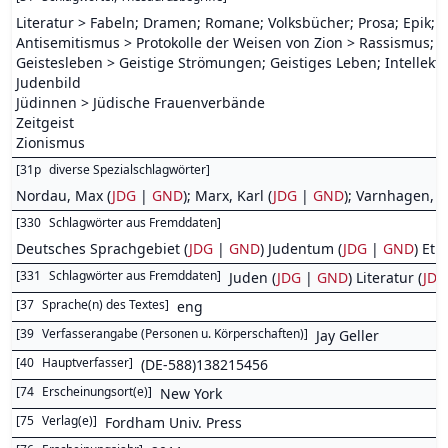
Literatur > Fabeln; Dramen; Romane; Volksbücher; Prosa; Epik; E
Antisemitismus > Protokolle der Weisen von Zion > Rassismus; 
Geistesleben > Geistige Strömungen; Geistiges Leben; Intellektu
Judenbild
Jüdinnen > Jüdische Frauenverbände
Zeitgeist
Zionismus
[
31p
diverse Spezialschlagwörter
]
Nordau, Max (
JDG
|
GND
); Marx, Karl (
JDG
|
GND
); Varnhagen, R
[
330
Schlagwörter aus Fremddaten
]
Deutsches Sprachgebiet (
JDG
|
GND
) Judentum (
JDG
|
GND
) Eth
[
331
Schlagwörter aus Fremddaten
]
Juden
(
JDG
|
GND
) Literatur (
JDG
[
37
Sprache(n) des Textes
]
eng
[
39
Verfasserangabe (Personen u. Körperschaften)
]
Jay Geller
[
40
Hauptverfasser
]
(DE-588)138215456
[
74
Erscheinungsort(e)
]
New York
[
75
Verlag(e)
]
Fordham Univ. Press