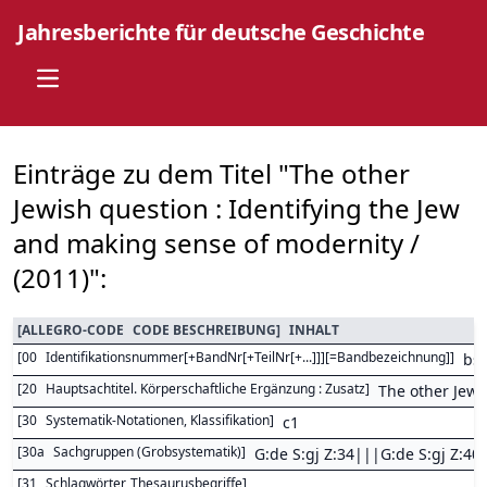
Jahresberichte für deutsche Geschichte
Open main menu
Einträge zu dem Titel "The other
Jewish question : Identifying the Jew
and making sense of modernity /
(2011)":
[
ALLEGRO-CODE
CODE BESCHREIBUNG
]
INHALT
[
00
Identifikationsnummer[+BandNr[+TeilNr[+...]]][=Bandbezeichnung]
]
bs
[
20
Hauptsachtitel. Körperschaftliche Ergänzung : Zusatz
]
The other Jewi
[
30
Systematik-Notationen, Klassifikation
]
c1
[
30a
Sachgruppen (Grobsystematik)
]
G:de S:gj Z:34|||G:de S:gj Z:40
[
31
Schlagwörter, Thesaurusbegriffe
]