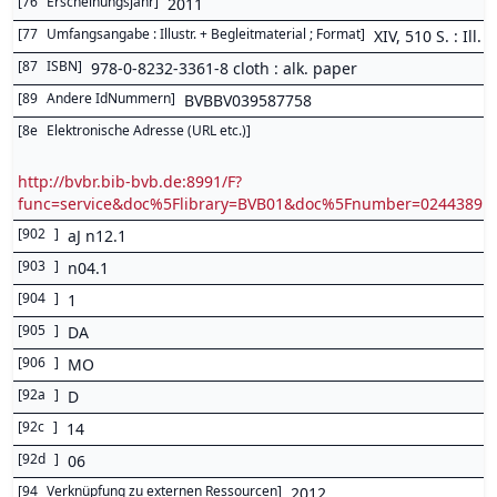
[
76
Erscheinungsjahr
]
2011
[
77
Umfangsangabe : Illustr. + Begleitmaterial ; Format
]
XIV, 510 S. : Ill.
[
87
ISBN
]
978-0-8232-3361-8 cloth : alk. paper
[
89
Andere IdNummern
]
BVBBV039587758
[
8e
Elektronische Adresse (URL etc.)
]
http://bvbr.bib-bvb.de:8991/F?
func=service&doc%5Flibrary=BVB01&doc%5Fnumber=0244389
[
902
]
aJ n12.1
[
903
]
n04.1
[
904
]
1
[
905
]
DA
[
906
]
MO
[
92a
]
D
[
92c
]
14
[
92d
]
06
[
94
Verknüpfung zu externen Ressourcen
]
2012