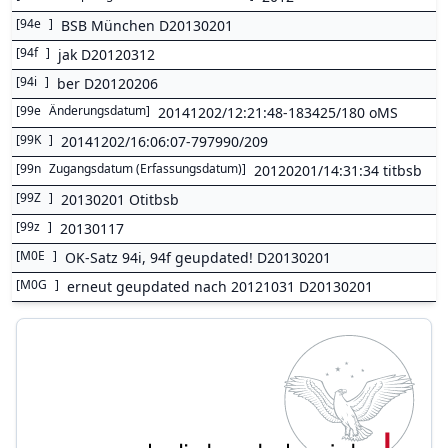
[
94e
]
BSB München D20130201
[
94f
]
jak D20120312
[
94i
]
ber D20120206
[
99e
Änderungsdatum
]
20141202/12:21:48-183425/180 oMS
[
99K
]
20141202/16:06:07-797990/209
[
99n
Zugangsdatum (Erfassungsdatum)
]
20120201/14:31:34 titbsb
[
99Z
]
20130201 Otitbsb
[
99z
]
20130117
[
M0E
]
OK-Satz 94i, 94f geupdated! D20130201
[
M0G
]
erneut geupdated nach 20121031 D20130201