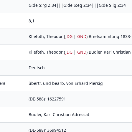
G:de S:rg Z:34|||G:de S:eg Z:34|||G:de S:ig Z:34
8,1
Kliefoth, Theodor (
JDG
|
GND
) Briefsammlung 1833-
Kliefoth, Theodor (
JDG
|
GND
) Budler, Karl Christian 
Deutsch
übertr. und bearb. von Erhard Piersig
en)
(DE-588)116227591
Budler, Karl Christian Adressat
(DE-588)136994512