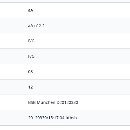
aA
aA n12.1
F/G
F/G
08
12
BSB München D20120330
20120330/15:17:04 titbsb