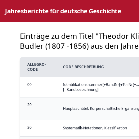
Jahresberichte für deutsche Geschichte
Einträge zu dem Titel "Theodor Klie
Budler (1807 -1856) aus den Jahren
ALLEGRO-
CODE BESCHREIBUNG
CODE
00
Identifikationsnummer[+BandNr[+TeilNr[+...
[=Bandbezeichnung]
20
Hauptsachtitel. Körperschaftliche Ergänzung
30
Systematik-Notationen, Klassifikation