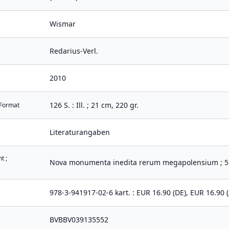
Wismar
Redarius-Verl.
2010
126 S. : Ill. ; 21 cm, 220 gr.
 Format
Literaturangaben
t ;
Nova monumenta inedita rerum megapolensium ; 5
978-3-941917-02-6 kart. : EUR 16.90 (DE), EUR 16.90 (
BVBBV039135552