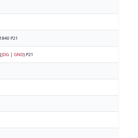
1840 P21
(
JDG
|
GND
) P21