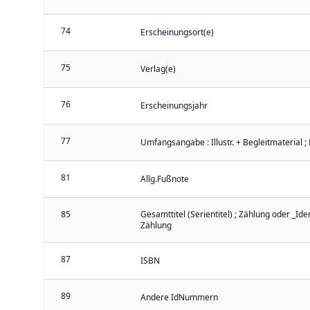
74
Erscheinungsort(e)
75
Verlag(e)
76
Erscheinungsjahr
77
Umfangsangabe : Illustr. + Begleitmaterial ;
81
Allg.Fußnote
85
Gesamttitel (Serientitel) ; Zählung oder _Iden
Zählung
87
ISBN
89
Andere IdNummern