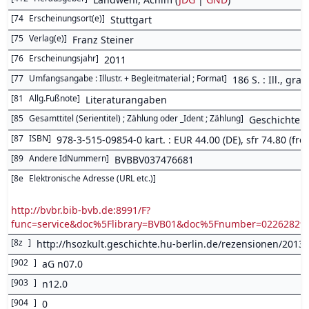
[
74
Erscheinungsort(e)
]
Stuttgart
[
75
Verlag(e)
]
Franz Steiner
[
76
Erscheinungsjahr
]
2011
[
77
Umfangsangabe : Illustr. + Begleitmaterial ; Format
]
186 S. : Ill., grap
[
81
Allg.Fußnote
]
Literaturangaben
[
85
Gesamttitel (Serientitel) ; Zählung oder _Ident ; Zählung
]
Geschichte
[
87
ISBN
]
978-3-515-09854-0 kart. : EUR 44.00 (DE), sfr 74.80 (freie
[
89
Andere IdNummern
]
BVBBV037476681
[
8e
Elektronische Adresse (URL etc.)
]
http://bvbr.bib-bvb.de:8991/F?
func=service&doc%5Flibrary=BVB01&doc%5Fnumber=0226282
[
8z
]
http://hsozkult.geschichte.hu-berlin.de/rezensionen/2013
[
902
]
aG n07.0
[
903
]
n12.0
[
904
]
0