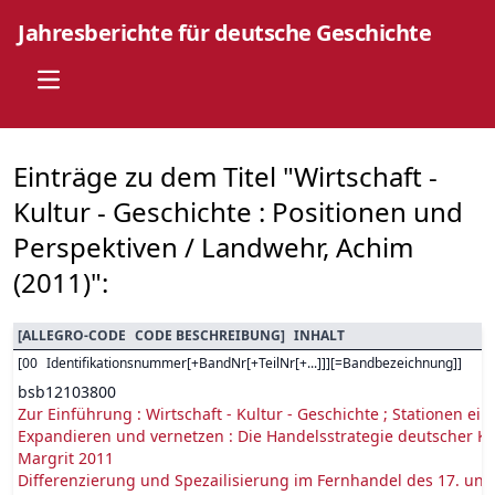
Jahresberichte für deutsche Geschichte
Open main menu
Einträge zu dem Titel "Wirtschaft -
Kultur - Geschichte : Positionen und
Perspektiven / Landwehr, Achim
(2011)":
[
ALLEGRO-CODE
CODE BESCHREIBUNG
]
INHALT
[
00
Identifikationsnummer[+BandNr[+TeilNr[+...]]][=Bandbezeichnung]
]
bsb12103800
Zur Einführung : Wirtschaft - Kultur - Geschichte ; Stationen e
Expandieren und vernetzen : Die Handelsstrategie deutscher Kau
Margrit 2011
Differenzierung und Spezailisierung im Fernhandel des 17. und