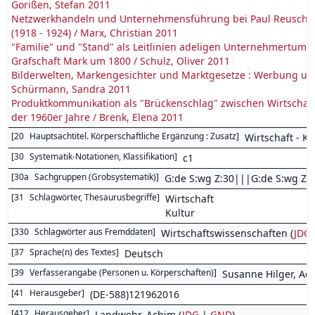
Gorißen, Stefan 2011
Netzwerkhandeln und Unternehmensführung bei Paul Reusch : 
(1918 - 1924) / Marx, Christian 2011
"Familie" und "Stand" als Leitlinien adeligen Unternehmertums i
Grafschaft Mark um 1800 / Schulz, Oliver 2011
Bilderwelten, Markengesichter und Marktgesetze : Werbung und
Schürmann, Sandra 2011
Produktkommunikation als "Brückenschlag" zwischen Wirtschafts
der 1960er Jahre / Brenk, Elena 2011
[
20
Hauptsachtitel. Körperschaftliche Ergänzung : Zusatz
]
Wirtschaft - K
[
30
Systematik-Notationen, Klassifikation
]
c1
[
30a
Sachgruppen (Grobsystematik)
]
G:de S:wg Z:30|||G:de S:wg Z:
[
31
Schlagwörter, Thesaurusbegriffe
]
Wirtschaft
Kultur
[
330
Schlagwörter aus Fremddaten
]
Wirtschaftswissenschaften (
JDG
[
37
Sprache(n) des Textes
]
Deutsch
[
39
Verfasserangabe (Personen u. Körperschaften)
]
Susanne Hilger, Ac
[
41
Herausgeber
]
(DE-588)121962016
[
412
Herausgeber
]
Landwehr, Achim (
JDG
|
GND
)