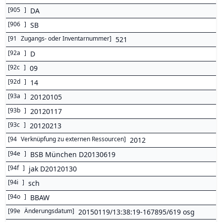
[
905
]
DA
[
906
]
SB
[
91
Zugangs- oder Inventarnummer
]
521
[
92a
]
D
[
92c
]
09
[
92d
]
14
[
93a
]
20120105
[
93b
]
20120117
[
93c
]
20120213
[
94
Verknüpfung zu externen Ressourcen
]
2012
[
94e
]
BSB München D20130619
[
94f
]
jak D20120130
[
94i
]
sch
[
94o
]
BBAW
[
99e
Änderungsdatum
]
20150119/13:38:19-167895/619 osg