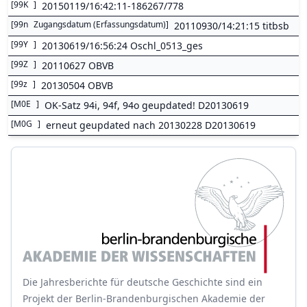
[
99K
]
20150119/16:42:11-186267/778
[
99n
Zugangsdatum (Erfassungsdatum)
]
20110930/14:21:15 titbsb
[
99Y
]
20130619/16:56:24 Oschl_0513_ges
[
99Z
]
20110627 OBVB
[
99z
]
20130504 OBVB
[
M0E
]
OK-Satz 94i, 94f, 94o geupdated! D20130619
[
M0G
]
erneut geupdated nach 20130228 D20130619
Die Jahresberichte für deutsche Geschichte sind ein
Projekt der Berlin-Brandenburgischen Akademie der