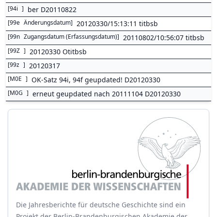
[
94i
]
ber D20110822
[
99e
Änderungsdatum
]
20120330/15:13:11 titbsb
[
99n
Zugangsdatum (Erfassungsdatum)
]
20110802/10:56:07 titbsb
[
99Z
]
20120330 Otitbsb
[
99z
]
20120317
[
M0E
]
OK-Satz 94i, 94f geupdated! D20120330
[
M0G
]
erneut geupdated nach 20111104 D20120330
Die Jahresberichte für deutsche Geschichte sind ein
Projekt der Berlin-Brandenburgischen Akademie der