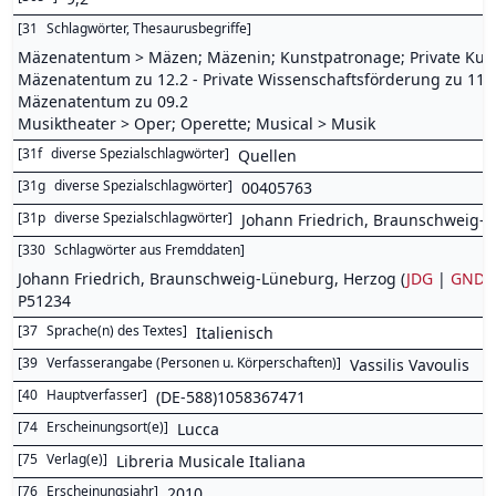
[
31
Schlagwörter, Thesaurusbegriffe
]
Mäzenatentum > Mäzen; Mäzenin; Kunstpatronage; Private Kunst
Mäzenatentum zu 12.2 - Private Wissenschaftsförderung zu 11.2 -
Mäzenatentum zu 09.2
Musiktheater > Oper; Operette; Musical > Musik
[
31f
diverse Spezialschlagwörter
]
Quellen
[
31g
diverse Spezialschlagwörter
]
00405763
[
31p
diverse Spezialschlagwörter
]
Johann Friedrich, Braunschweig-L
[
330
Schlagwörter aus Fremddaten
]
Johann Friedrich, Braunschweig-Lüneburg, Herzog (
JDG
|
GND
)
P51234
[
37
Sprache(n) des Textes
]
Italienisch
[
39
Verfasserangabe (Personen u. Körperschaften)
]
Vassilis Vavoulis
[
40
Hauptverfasser
]
(DE-588)1058367471
[
74
Erscheinungsort(e)
]
Lucca
[
75
Verlag(e)
]
Libreria Musicale Italiana
[
76
Erscheinungsjahr
]
2010