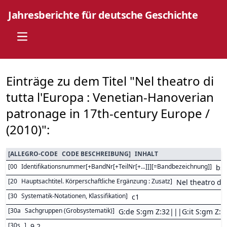
Jahresberichte für deutsche Geschichte
Open main menu
Einträge zu dem Titel "Nel theatro di
tutta l'Europa : Venetian-Hanoverian
patronage in 17th-century Europe /
(2010)":
[
ALLEGRO-CODE
CODE BESCHREIBUNG
]
INHALT
[
00
Identifikationsnummer[+BandNr[+TeilNr[+...]]][=Bandbezeichnung]
]
bs
[
20
Hauptsachtitel. Körperschaftliche Ergänzung : Zusatz
]
Nel theatro di
[
30
Systematik-Notationen, Klassifikation
]
c1
[
30a
Sachgruppen (Grobsystematik)
]
G:de S:gm Z:32|||G:it S:gm Z:3
[
30s
]
9,2