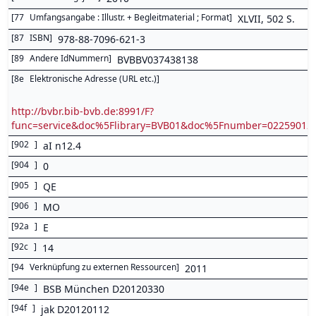
[
77
Umfangsangabe : Illustr. + Begleitmaterial ; Format
]
XLVII, 502 S.
[
87
ISBN
]
978-88-7096-621-3
[
89
Andere IdNummern
]
BVBBV037438138
[
8e
Elektronische Adresse (URL etc.)
]
http://bvbr.bib-bvb.de:8991/F?
func=service&doc%5Flibrary=BVB01&doc%5Fnumber=0225901
[
902
]
aI n12.4
[
904
]
0
[
905
]
QE
[
906
]
MO
[
92a
]
E
[
92c
]
14
[
94
Verknüpfung zu externen Ressourcen
]
2011
[
94e
]
BSB München D20120330
[
94f
]
jak D20120112