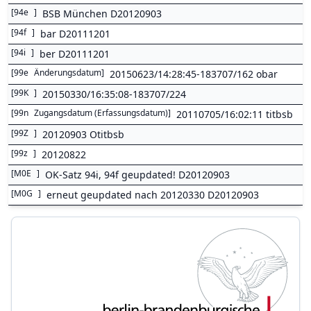
[
94e
]
BSB München D20120903
[
94f
]
bar D20111201
[
94i
]
ber D20111201
[
99e
Änderungsdatum
]
20150623/14:28:45-183707/162 obar
[
99K
]
20150330/16:35:08-183707/224
[
99n
Zugangsdatum (Erfassungsdatum)
]
20110705/16:02:11 titbsb
[
99Z
]
20120903 Otitbsb
[
99z
]
20120822
[
M0E
]
OK-Satz 94i, 94f geupdated! D20120903
[
M0G
]
erneut geupdated nach 20120330 D20120903