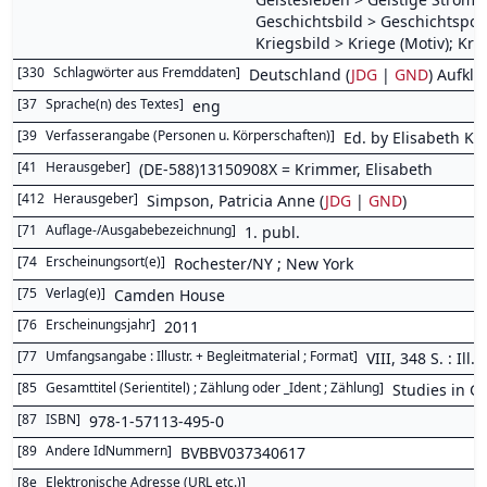
Geschichtsbild > Geschichtspoli
Kriegsbild > Kriege (Motiv); Kri
[
330
Schlagwörter aus Fremddaten
]
Deutschland (
JDG
|
GND
) Aufklä
[
37
Sprache(n) des Textes
]
eng
[
39
Verfasserangabe (Personen u. Körperschaften)
]
Ed. by Elisabeth K
[
41
Herausgeber
]
(DE-588)13150908X = Krimmer, Elisabeth
[
412
Herausgeber
]
Simpson, Patricia Anne (
JDG
|
GND
)
[
71
Auflage-/Ausgabebezeichnung
]
1. publ.
[
74
Erscheinungsort(e)
]
Rochester/NY ; New York
[
75
Verlag(e)
]
Camden House
[
76
Erscheinungsjahr
]
2011
[
77
Umfangsangabe : Illustr. + Begleitmaterial ; Format
]
VIII, 348 S. : Ill.
[
85
Gesamttitel (Serientitel) ; Zählung oder _Ident ; Zählung
]
Studies in Ge
[
87
ISBN
]
978-1-57113-495-0
[
89
Andere IdNummern
]
BVBBV037340617
[
8e
Elektronische Adresse (URL etc.)
]