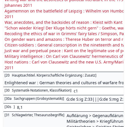
Johannes 2011
Agamemnon on the battlefield of Leipzig : Wilhelm von Humboldt
2011
War, anecdotes, and the backsides of reason : Kleist with Kant / 
"Schon wieder Krieg! Der Kluge hörts nicht gern" : Goethe, warfa
Recoding the ethics of war in Grimms' fairy tales / Simpson, Pat
On gender wars and amazons : Therese Huber on terror and rev
Citizen-soldiers : General conscription in the nineteenth and twe
Just war and perpetual peace : Kant on the legitimate use of poli
Military intelligence : On Carl von Clausewitz' hermeneutics of 
Host nations : Carl von Clausewitz and the new U.S. Army/Marine
2011
[
20
Hauptsachtitel. Körperschaftliche Ergänzung : Zusatz
]
Enlightened war : German theories and cultures of warfare from
[
30
Systematik-Notationen, Klassifikation
]
c1
[
30a
Sachgruppen (Grobsystematik)
]
G:de S:ig Z:33|||G:de S:mg Z:3
[
30s
]
8,1
[
31
Schlagwörter, Thesaurusbegriffe
]
Aufklärung > Gegenaufklärung;
Militärtheorien > Kriegführung;
Geistesleben > Geistige Strömun