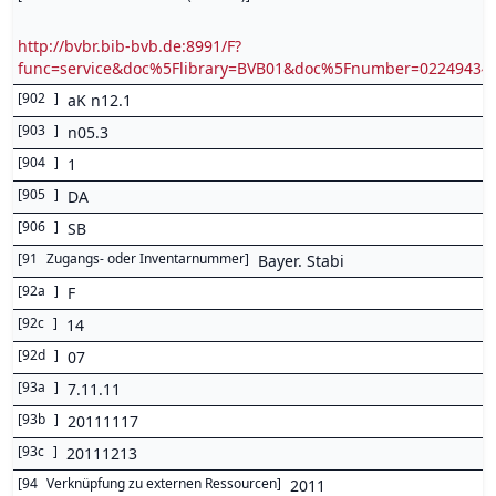
http://bvbr.bib-bvb.de:8991/F?
func=service&doc%5Flibrary=BVB01&doc%5Fnumber=0224943
[
902
]
aK n12.1
[
903
]
n05.3
[
904
]
1
[
905
]
DA
[
906
]
SB
[
91
Zugangs- oder Inventarnummer
]
Bayer. Stabi
[
92a
]
F
[
92c
]
14
[
92d
]
07
[
93a
]
7.11.11
[
93b
]
20111117
[
93c
]
20111213
[
94
Verknüpfung zu externen Ressourcen
]
2011