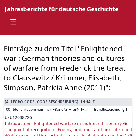
Jahresberichte für deutsche Geschichte
Open main menu
Einträge zu dem Titel "Enlightened
war : German theories and cultures
of warfare from Frederick the Great
to Clausewitz / Krimmer, Elisabeth;
Simpson, Patricia Anne (2011)":
[
ALLEGRO-CODE
CODE BESCHREIBUNG
]
INHALT
[
00
Identifikationsnummer[+BandNr[+TeilNr[+...]]][=Bandbezeichnung]
]
bsb12038726
Introduction : Enlightened warfare in eighteenth-century Germa
The point of recognition : Enemy, neighbor, and next of kin in th
Writing war and the aesthetics of political literature in the 1790s