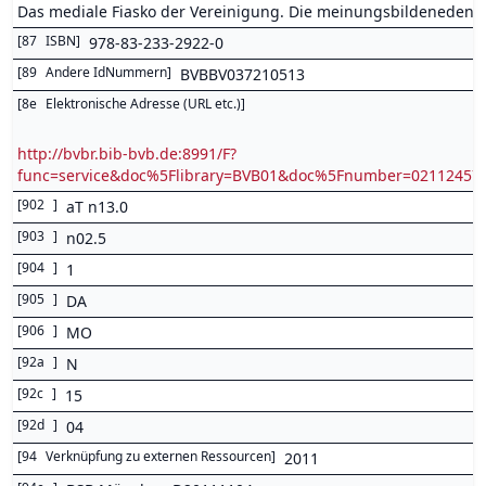
Das mediale Fiasko der Vereinigung. Die meinungsbildeneden 
[
87
ISBN
]
978-83-233-2922-0
[
89
Andere IdNummern
]
BVBBV037210513
[
8e
Elektronische Adresse (URL etc.)
]
http://bvbr.bib-bvb.de:8991/F?
func=service&doc%5Flibrary=BVB01&doc%5Fnumber=0211245
[
902
]
aT n13.0
[
903
]
n02.5
[
904
]
1
[
905
]
DA
[
906
]
MO
[
92a
]
N
[
92c
]
15
[
92d
]
04
[
94
Verknüpfung zu externen Ressourcen
]
2011