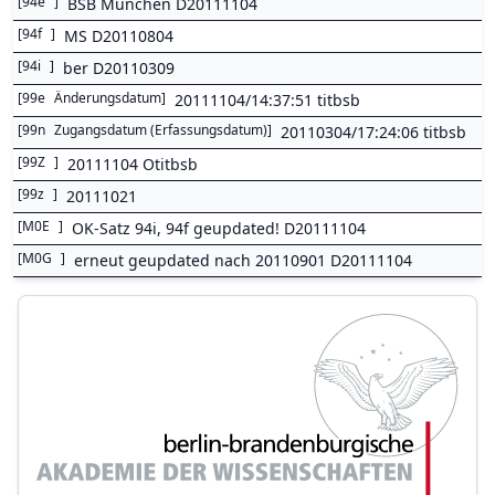
[
94e
]
BSB München D20111104
[
94f
]
MS D20110804
[
94i
]
ber D20110309
[
99e
Änderungsdatum
]
20111104/14:37:51 titbsb
[
99n
Zugangsdatum (Erfassungsdatum)
]
20110304/17:24:06 titbsb
[
99Z
]
20111104 Otitbsb
[
99z
]
20111021
[
M0E
]
OK-Satz 94i, 94f geupdated! D20111104
[
M0G
]
erneut geupdated nach 20110901 D20111104