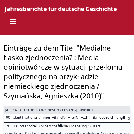
Jahresberichte für deutsche Geschichte
Open main menu
Einträge zu dem Titel "Medialne
fiasko zjednoczenia? : Media
opiniotwórcze w sytuacji prze·lomu
politycznego na przyk·ladzie
niemieckiego zjednoczenia /
Szymańska, Agnieszka (2010)":
[
ALLEGRO-CODE
CODE BESCHREIBUNG
]
INHALT
[
00
Identifikationsnummer[+BandNr[+TeilNr[+...]]][=Bandbezeichnung]
]
bs
[
20
Hauptsachtitel. Körperschaftliche Ergänzung : Zusatz
]
Medialne fiasko zjednoczenia? : Media opiniotwórcze w sytuacji