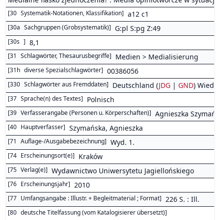
[
30
Systematik-Notationen, Klassifikation
]
a12 c1
[
30a
Sachgruppen (Grobsystematik)
]
G:pl S:pg Z:49
[
30s
]
8,1
[
31
Schlagwörter, Thesaurusbegriffe
]
Medien > Medialisierung
[
31h
diverse Spezialschlagwörter
]
00386056
[
330
Schlagwörter aus Fremddaten
]
Deutschland (
JDG
|
GND
) Wiede
[
37
Sprache(n) des Textes
]
Polnisch
[
39
Verfasserangabe (Personen u. Körperschaften)
]
Agnieszka Szymańs
[
40
Hauptverfasser
]
Szymańska, Agnieszka
[
71
Auflage-/Ausgabebezeichnung
]
Wyd. 1.
[
74
Erscheinungsort(e)
]
Kraków
[
75
Verlag(e)
]
Wydawnictwo Uniwersytetu Jagiellońskiego
[
76
Erscheinungsjahr
]
2010
[
77
Umfangsangabe : Illustr. + Begleitmaterial ; Format
]
226 S. : Ill.
[
80
deutsche Titelfassung (vom Katalogisierer übersetzt)
]